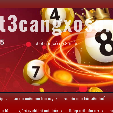
t3cangxoso
chốt cầu xổ số 3 miền
ấp
soi cầu miền nam hôm nay
soi cầu miền bắc siêu chuẩn
iền bắc
giờ vàng chốt số miền bắc
lô đẹp nhất hôm nay
s