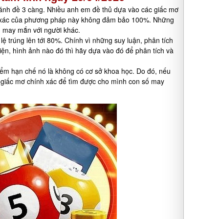
đánh đề 3 càng. Nhiều anh em đề thủ dựa vào các giấc mơ
ính xác của phương pháp này không đảm bảo 100%. Những
g may mắn với người khác.
lệ trúng lên tới 80%. Chính vì những suy luận, phân tích
ện, hình ảnh nào đó thì hãy dựa vào đó để phân tích và
ểm hạn chế nó là không có cơ sở khoa học. Do đó, nếu
 giấc mơ chính xác để tìm được cho mình con số may