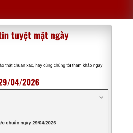
tin tuyệt mật ngày
ào thật chuẩn xác, hãy cùng chúng tôi tham khảo ngay
 29/04/2026
cực chuẩn ngày 29/04/2026