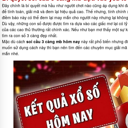
Đây chính là bí quyết mà hầu như người chơi nào cũng áp dụng khi 
để tính toán, giải mã và đem lại hiệu quả cao. Thế nhưng, tính ch
điềm báo này có thể đem lại may mắn cho người này nhưng lại khôn
Dù vậy, những con số được được tìm ra dựa vào các giấc mơ lại có tỷ 
của các cao thủ thường rất chính xác. Nếu như bạn mơ thấy một sự ki
tìm ra con số 3 càng đẹp nhất.
Mặc dù cách
soi cầu 3 càng mb hôm nay
này rất phổ biến nhưng đi
muốn sử dụng cách này thì bạn nên tìm đến các chuyên mục giải mã
mắn nhé.