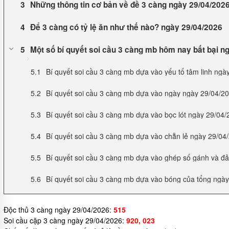
Những thông tin cơ bản về đề 3 càng ngày 29/04/202
Để 3 càng có tỷ lệ ăn như thế nào? ngày 29/04/2026
Một số bí quyết soi cầu 3 càng mb hôm nay bất bại n
Bí quyết soi cầu 3 càng mb dựa vào yếu tố tâm linh ngà
Bí quyết soi cầu 3 càng mb dựa vào ngày ngày 29/04/2
Bí quyết soi cầu 3 càng mb dựa vào bọc lót ngày 29/04
Bí quyết soi cầu 3 càng mb dựa vào chẵn lẻ ngày 29/04
Bí quyết soi cầu 3 càng mb dựa vào ghép số gánh và đ
Bí quyết soi cầu 3 càng mb dựa vào bóng của tổng ngà
Độc thủ 3 càng ngày 29/04/2026:
515
Soi cầu cặp 3 càng ngày 29/04/2026:
920, 023