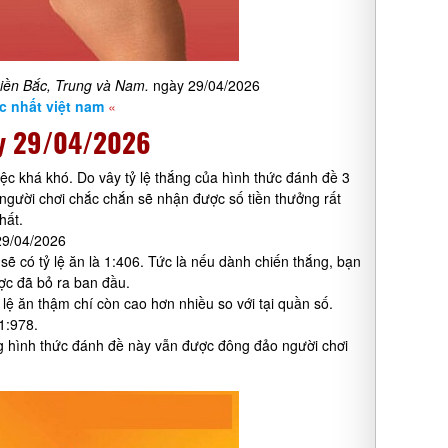
miền Bắc, Trung và Nam.
ngày 29/04/2026
c nhất việt nam
«
ày 29/04/2026
ệc khá khó. Do vây tỷ lệ thắng của hình thức đánh đề 3
, người chơi chắc chắn sẽ nhận được số tiền thưởng rất
nhất.
 29/04/2026
sẽ có tỷ lệ ăn là 1:406. Tức là nếu dành chiến thắng, bạn
ược đã bỏ ra ban đầu.
 lệ ăn thậm chí còn cao hơn nhiều so với tại quần số.
 1:978.
ưng hình thức đánh đề này vẫn được đông đảo người chơi