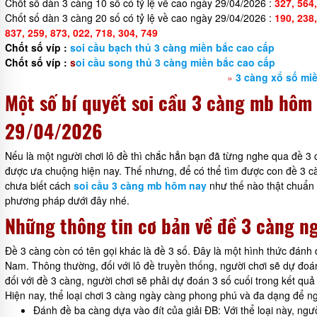
Chốt số dàn 3 càng 10 số có tỷ lệ về cao ngày 29/04/2026 :
327, 564,
Chốt số dàn 3 càng 20 số có tỷ lệ về cao ngày 29/04/2026 :
190, 238,
837, 259, 873, 022, 718, 304, 749
Chốt số víp :
soi cầu bạch thủ 3 càng miền bắc cao cấp
Chốt số víp :
s
oi cầu song thủ 3 càng miền bắc cao cấp
»
3 càng xổ số mi
Một số bí quyết soi cầu 3 càng mb hôm 
29/04/2026
Nếu là một người chơi lô đề thì chắc hẳn bạn đã từng nghe qua đề 3 c
được ưa chuộng hiện nay. Thế nhưng, để có thể tìm được con đề 3 cà
chưa biết cách
soi cầu 3 càng mb hôm nay
như thế nào thật chuẩn 
phương pháp dưới đây nhé.
Những thông tin cơ bản về đề 3 càng 
Đề 3 càng còn có tên gọi khác là đề 3 số. Đây là một hình thức đánh 
Nam. Thông thường, đối với lô đề truyền thống, người chơi sẽ dự đoán
đối với đề 3 càng, người chơi sẽ phải dự đoán 3 số cuối trong kết quả 
Hiện nay, thể loại chơi 3 càng ngày càng phong phú và đa dạng để ng
Đánh đề ba càng dựa vào đít của giải ĐB: Với thể loại này, ngư