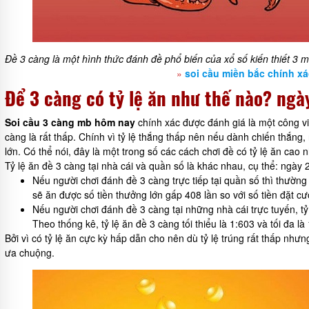
Đề 3 càng là một hình thức đánh đề phổ biến của xổ số kiến thiết 3 
»
soi cầu miền bắc chính xá
Để 3 càng có tỷ lệ ăn như thế nào? ng
Soi cầu 3 càng mb hôm nay
chính xác được đánh giá là một công vi
càng là rất thấp. Chính vì tỷ lệ thắng thấp nên nếu dành chiến thắng
lớn. Có thể nói, đây là một trong số các cách chơi đề có tỷ lệ ăn cao 
Tỷ lệ ăn đề 3 càng tại nhà cái và quần số là khác nhau, cụ thể: ngày
Nếu người chơi đánh đề 3 càng trực tiếp tại quần số thì thường 
sẽ ăn được số tiền thưởng lớn gấp 408 lần so với số tiền đặt c
Nếu người chơi đánh đề 3 càng tại những nhà cái trực tuyến, tỷ
Theo thống kê, tỷ lệ ăn đề 3 càng tối thiểu là 1:603 và tối đa là
Bởi vì có tỷ lệ ăn cực kỳ hấp dẫn cho nên dù tỷ lệ trúng rất thấp nh
ưa chuộng.