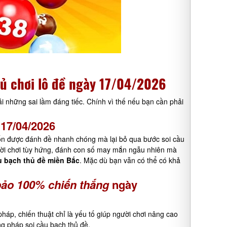
hủ chơi lô đề ngày 17/04/2026
ải những sai lầm đáng tiếc. Chính vì thế nếu bạn cần phải
17/04/2026
uốn được đánh đề nhanh chóng mà lại bỏ qua bước soi cầu
ười chơi tùy hứng, đánh con số may mắn ngẫu nhiên mà
u bạch thủ đề miền Bắc
. Mặc dù bạn vẫn có thể có khả
bảo 100% chiến thắng
ngày
háp, chiến thuật chỉ là yếu tố giúp người chơi nâng cao
ng pháp soi cầu bạch thủ đề.