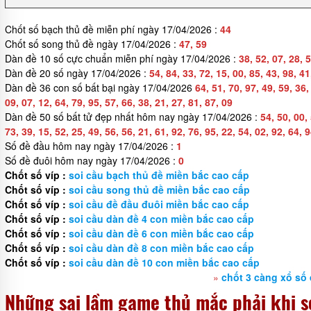
Chốt số bạch thủ đề miễn phí ngày 17/04/2026 :
44
Chốt số song thủ đề ngày 17/04/2026 :
47, 59
Dàn đề 10 số cực chuẩn miễn phí ngày 17/04/2026 :
38, 52, 07, 28, 5
Dàn đề 20 số ngày 17/04/2026 :
54, 84, 33, 72, 15, 00, 85, 43, 98, 41
Dàn đề 36 con số bất bại ngày 17/04/2026
64, 51, 70, 97, 49, 59, 36,
09, 07, 12, 64, 79, 95, 57, 66, 38, 21, 27, 81, 87, 09
Dàn đề 50 số bất tử đẹp nhất hôm nay ngày 17/04/2026 :
54, 50, 00, 
73, 39, 15, 52, 25, 49, 56, 56, 21, 61, 92, 76, 95, 22, 54, 02, 92, 64, 9
Số đề đầu hôm nay ngày 17/04/2026 :
1
Số đề đuôi hôm nay ngày 17/04/2026 :
0
Chốt số víp :
soi cầu bạch thủ đề miền bắc cao cấp
Chốt số víp :
soi cầu song thủ đề miền bắc cao cấp
Chốt số víp :
soi cầu đề đầu đuôi miền bắc cao cấp
Chốt số víp :
soi cầu dàn đề 4 con miền bắc cao cấp
Chốt số víp :
soi cầu dàn đề 6 con miền bắc cao cấp
Chốt số víp :
soi cầu dàn đề 8 con miền bắc cao cấp
Chốt số víp :
soi cầu dàn đề 10 con miền bắc cao cấp
»
chốt 3 càng xổ số 
Những sai lầm game thủ mắc phải khi s