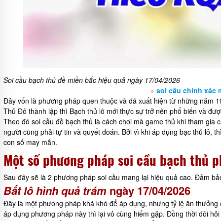
Soi cầu bạch thủ đề miền bắc hiệu quả ngày 17/04/2026
»
soi cầu chính xác 
Đây vốn là phương pháp quen thuộc và đã xuất hiện từ những năm 196
Thủ Đô thành lập thì Bạch thủ lô mới thực sự trở nên phổ biến và đượ
Theo đó soi cầu đề bạch thủ là cách chơi mà game thủ khi tham gia c
người cũng phải tự tin và quyết đoán. Bởi vì khi áp dụng bạc thủ lô, t
con số may mắn.
Một số phương pháp soi cầu bạch thủ 
Sau đây sẽ là 2 phương pháp soi cầu mang lại hiệu quả cao. Đảm bảo
Bắt lô hình quả trám
ngày 17/04/2026
Đây là một phương pháp khá khó để áp dụng, nhưng tỷ lệ ăn thưởng 
áp dụng phương pháp này thì lại vô cùng hiếm gặp. Đồng thời đòi hỏi 