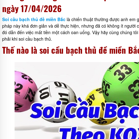
ngày 17/04/2026
Soi cầu bạch thủ đề miền Bắc
là chiến thuật thường được anh em g
pháp này khá đơn giản và dễ thực hiện, nhưng đã có không ít người 
đó dẫn đến việc mất tiền một cách oan uổng. Vậy hãy cùng chúng tô
phải khi soi cầu bạch thủ.
Thế nào là soi cầu bạch thủ đề miền B