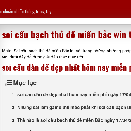
u chuẩn chiến thắng trong tay
soi cầu bạch thủ đề miền bắc win
Meta: Soi cầu bạch thủ đề miền Bắc là một trong những phương pháp
viết dưới đây để được giải đáp thắc mắc trên.
soi cầu dàn đề đẹp nhất hôm nay miễn
Mục lục
soi cầu dàn đề đẹp nhất hôm nay miễn phí ngày 17/0
Những sai lầm game thủ mắc phải khi soi cầu bạch t
Thế nào là soi cầu bạch thủ đề miền Bắc ngày 17/04/