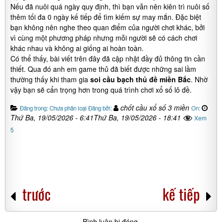
Nếu đã nuôi quá ngày quy định, thì bạn vẫn nên kiên trì nuôi số
thêm tối đa 0 ngày kế tiếp để tìm kiếm sự may mắn. Đặc biệt
bạn không nên nghe theo quan điểm của người chơi khác, bởi
vì cùng một phương pháp nhưng mỗi người sẽ có cách chơi
khác nhau và không ai giống ai hoàn toàn.
Có thể thấy, bài viết trên đây đã cập nhật đầy đủ thông tin cần
thiết. Qua đó anh em game thủ đã biết được những sai lầm
thường thấy khi tham gia
soi cầu bạch thủ đề miền Bắc
. Nhờ
vậy bạn sẽ cẩn trọng hơn trong quá trình chơi xổ số lô đề.
chốt cầu xổ số 3 miền
Đăng trong: Chưa phân loại
Đăng bởi:
On:
Thứ Ba, 19/05/2026 - 6:41Thứ Ba, 19/05/2026 - 18:41
Xem
5
trước
kế tiếp
Bình luận bị đóng.