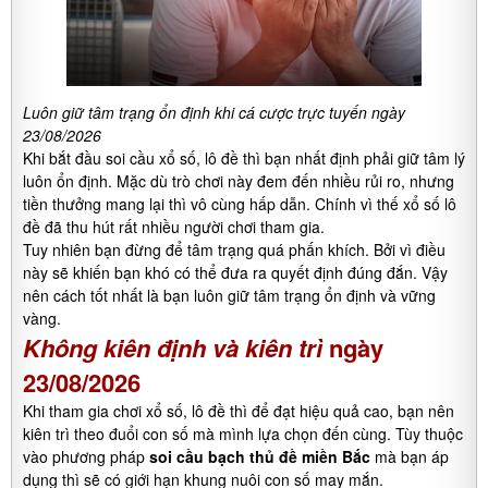
Luôn giữ tâm trạng ổn định khi cá cược trực tuyến ngày
23/08/2026
Khi bắt đầu soi cầu xổ số, lô đề thì bạn nhất định phải giữ tâm lý
luôn ổn định. Mặc dù trò chơi này đem đến nhiều rủi ro, nhưng
tiền thưởng mang lại thì vô cùng hấp dẫn. Chính vì thế xổ số lô
đề đã thu hút rất nhiều người chơi tham gia.
Tuy nhiên bạn đừng để tâm trạng quá phấn khích. Bởi vì điều
này sẽ khiến bạn khó có thể đưa ra quyết định đúng đắn. Vậy
nên cách tốt nhất là bạn luôn giữ tâm trạng ổn định và vững
vàng.
Không kiên định và kiên trì
ngày
23/08/2026
Khi tham gia chơi xổ số, lô đề thì để đạt hiệu quả cao, bạn nên
kiên trì theo đuổi con số mà mình lựa chọn đến cùng. Tùy thuộc
vào phương pháp
soi cầu bạch thủ đề miền Bắc
mà bạn áp
dụng thì sẽ có giới hạn khung nuôi con số may mắn.