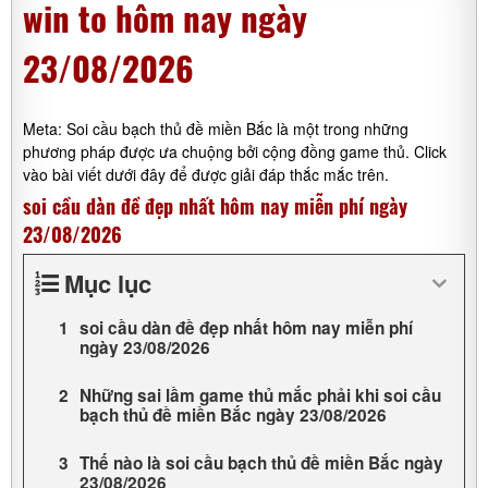
win to hôm nay ngày
23/08/2026
Meta: Soi cầu bạch thủ đề miền Bắc là một trong những
phương pháp được ưa chuộng bởi cộng đồng game thủ. Click
vào bài viết dưới đây để được giải đáp thắc mắc trên.
soi cầu dàn đề đẹp nhất hôm nay miễn phí ngày
23/08/2026
Mục lục
soi cầu dàn đề đẹp nhất hôm nay miễn phí
ngày 23/08/2026
Những sai lầm game thủ mắc phải khi soi cầu
bạch thủ đề miền Bắc ngày 23/08/2026
Thế nào là soi cầu bạch thủ đề miền Bắc ngày
23/08/2026