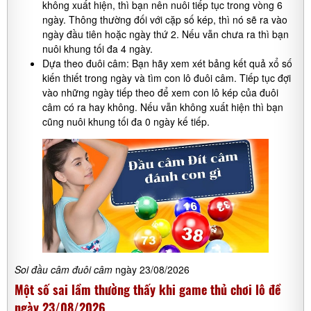
không xuất hiện, thì bạn nên nuôi tiếp tục trong vòng 6
ngày. Thông thường đối với cặp số kép, thì nó sẽ ra vào
ngày đầu tiên hoặc ngày thứ 2. Nếu vẫn chưa ra thì bạn
nuôi khung tối đa 4 ngày.
Dựa theo đuôi câm: Bạn hãy xem xét bảng kết quả xổ số
kiến thiết trong ngày và tìm con lô đuôi câm. Tiếp tục đợi
vào những ngày tiếp theo để xem con lô kép của đuôi
câm có ra hay không. Nếu vẫn không xuất hiện thì bạn
cũng nuôi khung tối đa 0 ngày kế tiếp.
Soi đầu câm đuôi câm
ngày 23/08/2026
Một số sai lầm thường thấy khi game thủ chơi lô đề
ngày 23/08/2026