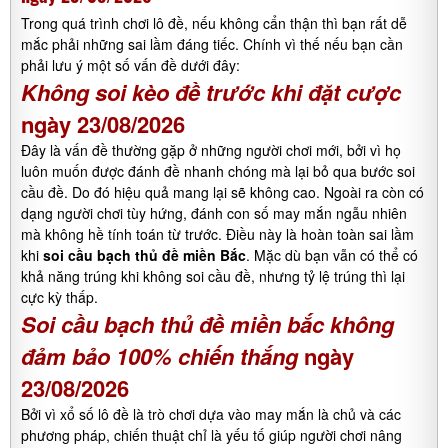
Trong quá trình chơi lô đề, nếu không cẩn thận thì bạn rất dễ
mắc phải những sai lầm đáng tiếc. Chính vì thế nếu bạn cần
phải lưu ý một số vấn đề dưới đây:
Không soi kèo đề trước khi đặt cược
ngày 23/08/2026
Đây là vấn đề thường gặp ở những người chơi mới, bởi vì họ
luôn muốn được đánh đề nhanh chóng mà lại bỏ qua bước soi
cầu đề. Do đó hiệu quả mang lại sẽ không cao. Ngoài ra còn có
dạng người chơi tùy hứng, đánh con số may mắn ngẫu nhiên
mà không hề tính toán từ trước. Điều này là hoàn toàn sai lầm
khi
soi cầu bạch thủ đề miền Bắc
. Mặc dù bạn vẫn có thể có
khả năng trúng khi không soi cầu đề, nhưng tỷ lệ trúng thì lại
cực kỳ thấp.
Soi cầu bạch thủ đề miền bắc không
đảm bảo 100% chiến thắng
ngày
23/08/2026
Bởi vì xổ số lô đề là trò chơi dựa vào may mắn là chủ và các
phương pháp, chiến thuật chỉ là yếu tố giúp người chơi nâng