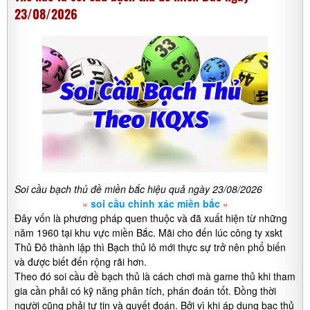
23/08/2026
Soi cầu bạch thủ đề miền bắc hiệu quả ngày 23/08/2026
»
soi cầu chính xác miền bắc
«
Đây vốn là phương pháp quen thuộc và đã xuất hiện từ những
năm 1960 tại khu vực miền Bắc. Mãi cho đến lúc công ty xskt
Thủ Đô thành lập thì Bạch thủ lô mới thực sự trở nên phổ biến
và được biết đến rộng rãi hơn.
Theo đó soi cầu đề bạch thủ là cách chơi mà game thủ khi tham
gia cần phải có kỹ năng phân tích, phán đoán tốt. Đồng thời
người cũng phải tự tin và quyết đoán. Bởi vì khi áp dụng bạc thủ