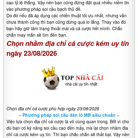
cao tỷ lệ thắng. Vậy nên bạn cũng đừng đặt quá nhiều niềm tin
vào phương pháp soi cầu bạch thủ đề.
Do đó nếu đã áp dụng các chiến thuật tối ưu nhất, nhưng vẫn
chưa thành công thì bạn cũng đừng quá lo lắng. Thay vào đó
bạn hãy giữ tâm trạng thoải mái và cá cược hết mình. Chắc
chắn may mắn sẽ tìm đến bạn.
Chọn nhầm địa chỉ cá cược kém uy tín
ngày 23/08/2026
Chọn địa chỉ cá cược phù hợp ngày 23/08/2026
»
Phương pháp soi cầu dàn lô MB siêu chuẩn
«
Việc lựa chọn địa chỉ cá cược là vô cùng quan trọng. Bởi vì cho
dù bạn có kỹ năng soi cầu cao đến mấy, mà lại chọn nhầm địa
chỉ cá cược kém uy tín. Thì bạn chắc chắn sẽ thất bại. Vậy nên