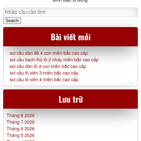
Search
Bài viết mới
soi cầu dàn đề 4 con miền bắc cao cấp
soi cầu bạch thủ lô 2 nháy miền bắc cao cấp
soi cầu dàn lô 4 con miền bắc cao cấp
soi cầu lô xiên 3 miền bắc cao cấp
soi cầu lô xiên 4 miền bắc cao cấp
Lưu trữ
Tháng 8 2026
Tháng 7 2026
Tháng 6 2026
Tháng 5 2026