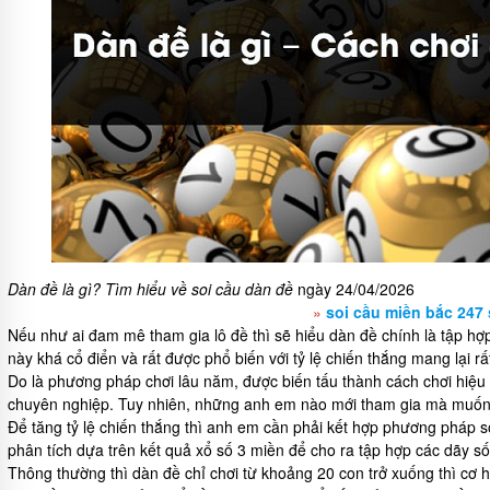
Dàn đề là gì? Tìm hiểu về soi cầu dàn đề
ngày 24/04/2026
»
soi cầu miền bắc 247
Nếu như ai đam mê tham gia lô đề thì sẽ hiểu dàn đề chính là tập h
này khá cổ điển và rất được phổ biến với tỷ lệ chiến thắng mang lại r
Do là phương pháp chơi lâu năm, được biến tấu thành cách chơi hiệu
chuyên nghiệp. Tuy nhiên, những anh em nào mới tham gia mà muốn thử
Để tăng tỷ lệ chiến thắng thì anh em cần phải kết hợp phương pháp s
phân tích dựa trên kết quả xổ số 3 miền để cho ra tập hợp các dãy s
Thông thường thì dàn đề chỉ chơi từ khoảng 20 con trở xuống thì cơ 