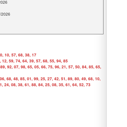
2026
4/2026
0, 10, 57, 68, 38, 17
, 12, 59, 74, 64, 39, 57, 68, 55, 94, 85
 89, 92, 07, 98, 65, 05, 66, 75, 96, 21, 57, 50, 84, 85, 65,
06, 68, 48, 85, 01, 99, 25, 27, 42, 51, 89, 80, 49, 68, 10,
1, 24, 08, 38, 61, 88, 84, 25, 08, 35, 61, 64, 52, 73