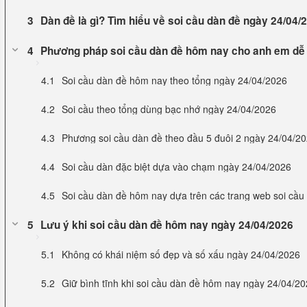
Dàn đề là gì? Tìm hiểu về soi cầu dàn đề ngày 24/04/
Phương pháp soi cầu dàn đề hôm nay cho anh em dễ
Soi cầu dàn đề hôm nay theo tổng ngày 24/04/2026
Soi cầu theo tổng dùng bạc nhớ ngày 24/04/2026
Phương soi cầu dàn đề theo đầu 5 đuôi 2 ngày 24/04/2
Soi cầu dàn đặc biệt dựa vào chạm ngày 24/04/2026
Soi cầu dàn đề hôm nay dựa trên các trang web soi cầu
Lưu ý khi soi cầu dàn đề hôm nay ngày 24/04/2026
Không có khái niệm số đẹp và số xấu ngày 24/04/2026
Giữ bình tĩnh khi soi cầu dàn đề hôm nay ngày 24/04/2