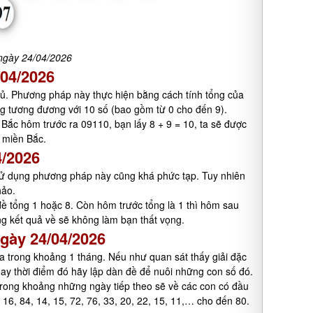
ngày 24/04/2026
04/2026
hủ. Phương pháp này thực hiện bằng cách tính tổng của
tổng tương đương với 10 số (bao gồm từ 0 cho đến 9).
 Bắc hôm trước ra 09110, bạn lấy 8 + 9 = 10, ta sẽ được
ố miền Bắc.
4/2026
c sử dụng phương pháp này cũng khá phức tạp. Tuy nhiên
khảo.
đề tổng 1 hoặc 8. Còn hôm trước tổng là 1 thì hôm sau
ng kết quả về sẽ không làm bạn thất vọng.
gày 24/04/2026
a trong khoảng 1 tháng. Nếu như quan sát thấy giải đặc
 Ngay thời điểm đó hãy lập dàn đề để nuôi những con số đó.
 trong khoảng những ngày tiếp theo sẽ về các con có đầu
6, 84, 14, 15, 72, 76, 33, 20, 22, 15, 11,… cho đến 80.