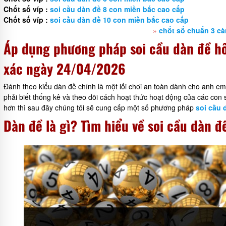
Chốt số víp :
soi cầu dàn đề 8 con miền bắc cao cấp
Chốt số víp :
soi cầu dàn đề 10 con miền bắc cao cấp
»
chốt số chuẩn 3 cà
Áp dụng phương pháp soi cầu dàn đề h
xác ngày 24/04/2026
Đánh theo kiểu dàn đề chính là một lối chơi an toàn dành cho anh em n
phải biết thống kê và theo dõi cách hoạt thức hoạt động của các con số
hơn thì sau đây chúng tôi sẽ cung cấp một số phương pháp
soi cầu 
Dàn đề là gì? Tìm hiểu về soi cầu dàn