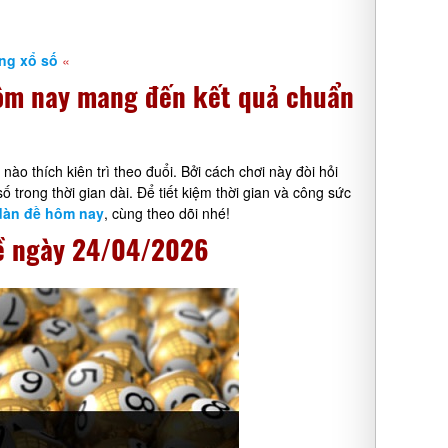
ng xổ số
«
ôm nay mang đến kết quả chuẩn
ào thích kiên trì theo đuổi. Bởi cách chơi này đòi hỏi
 trong thời gian dài. Để tiết kiệm thời gian và công sức
dàn đề hôm nay
, cùng theo dõi nhé!
 đề ngày 24/04/2026