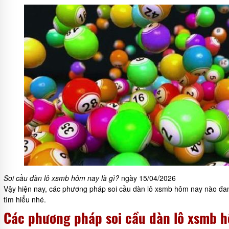
Soi cầu dàn lô xsmb hôm nay là gì?
ngày 15/04/2026
Vậy hiện nay, các phương pháp soi cầu dàn lô xsmb hôm nay nào đa
tìm hiểu nhé.
Các phương pháp soi cầu dàn lô xsmb h