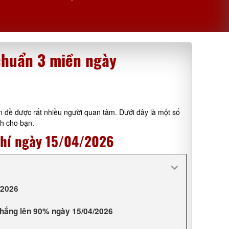
chuẩn 3 miền ngày
n đề được rất nhiều người quan tâm. Dưới đây là một số
nh cho bạn.
phí ngày 15/04/2026
/2026
thắng lên 90% ngày 15/04/2026