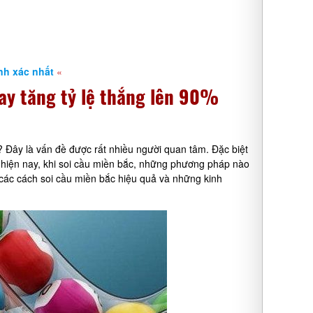
nh xác nhất
«
ay tăng tỷ lệ thắng lên 90%
? Đây là vấn đề được rất nhiều người quan tâm. Đặc biệt
 hiện nay, khi soi cầu miền bắc, những phương pháp nào
các cách soi cầu miền bắc hiệu quả và những kinh