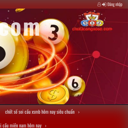
Đăng nhập
.com
chốt số soi cầu xsmb hôm nay siêu chuẩn
oi cầu miền nam hôm nay