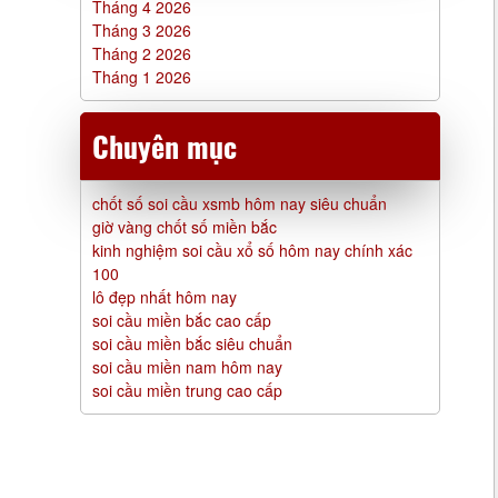
Tháng 4 2026
Tháng 3 2026
Tháng 2 2026
Tháng 1 2026
Chuyên mục
chốt số soi cầu xsmb hôm nay siêu chuẩn
giờ vàng chốt số miền bắc
kinh nghiệm soi cầu xổ số hôm nay chính xác
100
lô đẹp nhất hôm nay
soi cầu miền bắc cao cấp
soi cầu miền bắc siêu chuẩn
soi cầu miền nam hôm nay
soi cầu miền trung cao cấp