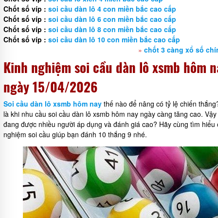
Chốt số víp :
soi cầu dàn lô 4 con miền bắc cao cấp
Chốt số víp :
soi cầu dàn lô 6 con miền bắc cao cấp
Chốt số víp :
soi cầu dàn lô 8 con miền bắc cao cấp
Chốt số víp :
soi cầu dàn lô 10 con miền bắc cao cấp
»
chốt 3 càng xổ số chí
Kinh nghiệm soi cầu dàn lô xsmb hôm n
ngày 15/04/2026
Soi cầu dàn lô xsmb hôm nay
thế nào để nâng có tỷ lệ chiến thắng
là khi nhu cầu soi cầu dàn lô xsmb hôm nay ngày càng tăng cao. Vậy
đang được nhiều người áp dụng và đánh giá cao? Hãy cùng tìm hiểu 
nghiệm soi cầu giúp bạn đánh 10 thắng 9 nhé.