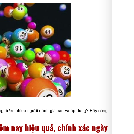
ng được nhiều người đánh giá cao và áp dụng? Hãy cùng
ôm nay hiệu quả, chính xác ngày