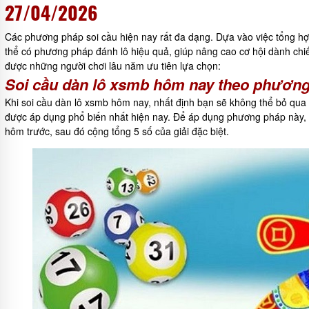
27/04/2026
Các phương pháp soi cầu hiện nay rất đa dạng. Dựa vào việc tổng hợ
thể có phương pháp đánh lô hiệu quả, giúp nâng cao cơ hội dành chi
được những người chơi lâu năm ưu tiên lựa chọn:
Soi cầu dàn lô xsmb hôm nay theo phương
Khi soi cầu dàn lô xsmb hôm nay, nhất định bạn sẽ không thể bỏ qua
được áp dụng phổ biến nhất hiện nay. Để áp dụng phương pháp này, h
hôm trước, sau đó cộng tổng 5 số của giải đặc biệt.