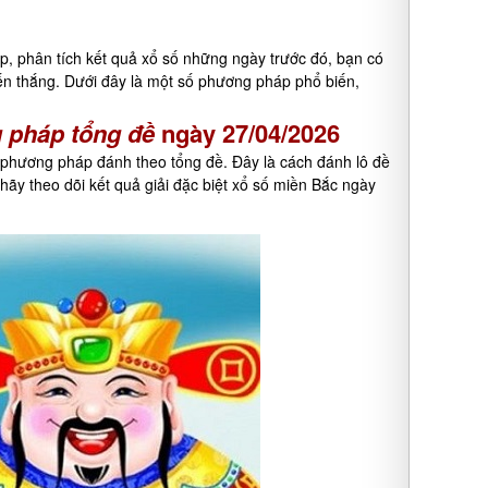
p, phân tích kết quả xổ số những ngày trước đó, bạn có
ến thắng. Dưới đây là một số phương pháp phổ biến,
 pháp tổng đề
ngày 27/04/2026
 phương pháp đánh theo tổng đề. Đây là cách đánh lô đề
ãy theo dõi kết quả giải đặc biệt xổ số miền Bắc ngày