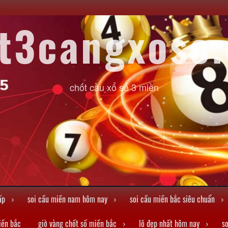
t3cangxoso
chốt cầu xổ số 3 miền
ấp
soi cầu miền nam hôm nay
soi cầu miền bắc siêu chuẩn
iền bắc
giờ vàng chốt số miền bắc
lô đẹp nhất hôm nay
s