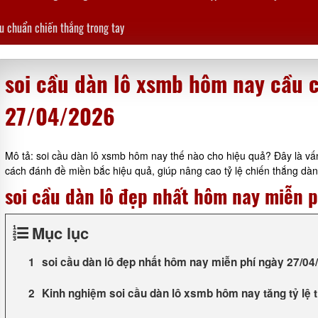
u chuẩn chiến thắng trong tay
soi cầu dàn lô xsmb hôm nay cầu 
27/04/2026
Mô tả: soi cầu dàn lô xsmb hôm nay thế nào cho hiệu quả? Đây là vấ
cách đánh đề miền bắc hiệu quả, giúp nâng cao tỷ lệ chiến thắng dà
soi cầu dàn lô đẹp nhất hôm nay miễn 
Mục lục
soi cầu dàn lô đẹp nhất hôm nay miễn phí ngày 27/04
Kinh nghiệm soi cầu dàn lô xsmb hôm nay tăng tỷ lệ 