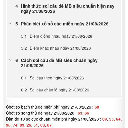
Hình thức soi cầu đề MB siêu chuẩn hiện nay
ngày 21/08/2026
Phân biệt xổ số các miền ngày 21/08/2026
Điểm giống nhau ngày 21/08/2026
Điểm khác nhau ngày 21/08/2026
Cách soi cầu đề MB siêu chuẩn ngày
21/08/2026
Soi cầu theo ngày 21/08/2026
Soi cầu chẵn lẻ ngày 21/08/2026
Chốt số bạch thủ đề miễn phí ngày 21/08/2026 :
68
Chốt số song thủ đề ngày 21/08/2026 :
63, 66
Dàn đề 10 số cực chuẩn miễn phí ngày 21/08/2026 :
09, 55, 64,
98, 74, 89, 26, 51, 03, 87