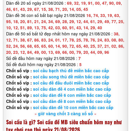
Dàn đề 20 số ngày 21/08/2026 :
69, 32, 19, 91, 00, 47, 90, 09,
46, 61, 43, 29, 67, 15, 38, 71, 20, 14, 05, 45
Dàn đề 36 con số bất bại ngày 21/08/2026
16, 74, 33, 19, 63,
95, 18, 20, 81, 21, 24, 34, 69, 28, 29, 12, 44, 61, 29, 49, 77, 25,
10, 12, 51, 89, 13, 75, 42, 03, 60, 91, 43, 14, 29, 40
Dàn đề 50 số bất tử đẹp nhất hôm nay ngày 21/08/2026 :
38,
12, 71, 38, 67, 86, 83, 24, 01, 17, 78, 25, 78, 76, 24, 83, 08, 80,
52, 24, 56, 68, 65, 65, 60, 14, 90, 72, 65, 40, 25, 37, 21, 02, 86,
20, 23, 12, 84, 49, 00, 13, 69, 66, 00, 79, 20, 44, 09, 96
Số đề đầu hôm nay ngày 21/08/2026 :
7
Số đề đuôi hôm nay ngày 21/08/2026 :
5
Chốt số víp :
soi cầu bạch thủ đề miền bắc cao cấp
Chốt số víp :
soi cầu song thủ đề miền bắc cao cấp
Chốt số víp :
soi cầu đề đầu đuôi miền bắc cao cấp
Chốt số víp :
soi cầu dàn đề 4 con miền bắc cao cấp
Chốt số víp :
soi cầu dàn đề 6 con miền bắc cao cấp
Chốt số víp :
soi cầu dàn đề 8 con miền bắc cao cấp
Chốt số víp :
soi cầu dàn đề 10 con miền bắc cao cấp
»
giờ vàng chốt 3 càng xổ số
«
Soi cầu là gì? Soi cầu đề MB siêu chuẩn hôm nay như
tay chơi cao thủ ngày 21/08/2026