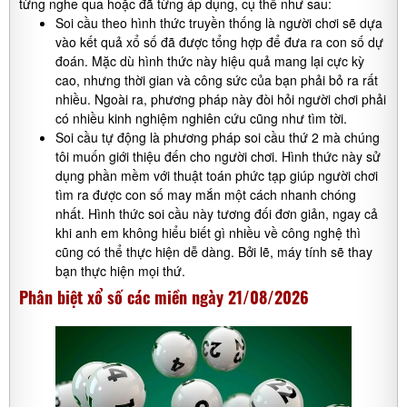
từng nghe qua hoặc đã từng áp dụng, cụ thể như sau:
Soi cầu theo hình thức truyền thống là người chơi sẽ dựa
vào kết quả xổ số đã được tổng hợp để đưa ra con số dự
đoán. Mặc dù hình thức này hiệu quả mang lại cực kỳ
cao, nhưng thời gian và công sức của bạn phải bỏ ra rất
nhiều. Ngoài ra, phương pháp này đòi hỏi người chơi phải
có nhiều kinh nghiệm nghiên cứu cũng như tìm tời.
Soi cầu tự động là phương pháp soi cầu thứ 2 mà chúng
tôi muốn giới thiệu đến cho người chơi. Hình thức này sử
dụng phần mềm với thuật toán phức tạp giúp người chơi
tìm ra được con số may mắn một cách nhanh chóng
nhất. Hình thức soi cầu này tương đối đơn giản, ngay cả
khi anh em không hiểu biết gì nhiều về công nghệ thì
cũng có thể thực hiện dễ dàng. Bởi lẽ, máy tính sẽ thay
bạn thực hiện mọi thứ.
Phân biệt xổ số các miền ngày 21/08/2026