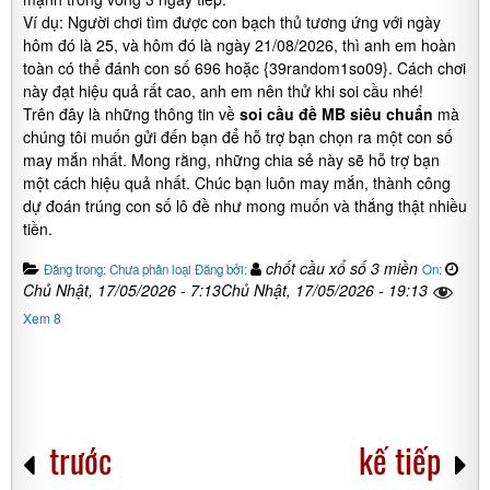
Ví dụ: Người chơi tìm được con bạch thủ tương ứng với ngày
hôm đó là 25, và hôm đó là ngày 21/08/2026, thì anh em hoàn
toàn có thể đánh con số 696 hoặc {39random1so09}. Cách chơi
này đạt hiệu quả rất cao, anh em nên thử khi soi cầu nhé!
Trên đây là những thông tin về
soi cầu đề MB siêu chuẩn
mà
chúng tôi muốn gửi đến bạn để hỗ trợ bạn chọn ra một con số
may mắn nhất. Mong rằng, những chia sẻ này sẽ hỗ trợ bạn
một cách hiệu quả nhất. Chúc bạn luôn may mắn, thành công
dự đoán trúng con số lô đề như mong muốn và thắng thật nhiều
tiền.
chốt cầu xổ số 3 miền
Đăng trong: Chưa phân loại
Đăng bởi:
On:
Chủ Nhật, 17/05/2026 - 7:13Chủ Nhật, 17/05/2026 - 19:13
Xem 8
trước
kế tiếp