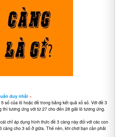
huẩn duy nhất
«
 5 số của lô hoặc đề trong bảng kết quả xổ số. Với đề 3
ng thì tương ứng với từ 27 cho đến 28 giải lô tương ứng.
 cái chỉ áp dụng hình thức đề 3 càng này đối với các con
3 càng cho 3 số ở giữa. Thế nên, khi chơi bạn cần phải