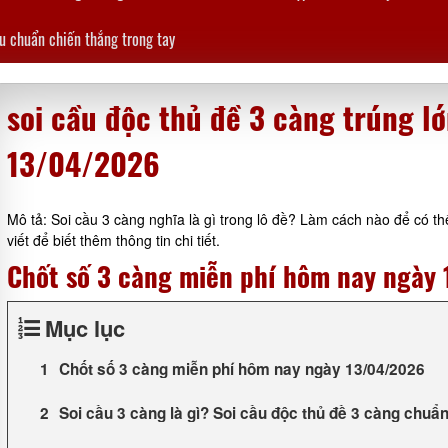
u chuẩn chiến thắng trong tay
soi cầu độc thủ đề 3 càng trúng l
13/04/2026
Mô tả: Soi cầu 3 càng nghĩa là gì trong lô đề? Làm cách nào để có th
viết để biết thêm thông tin chi tiết.
Chốt số 3 càng miễn phí hôm nay ngày
Mục lục
Chốt số 3 càng miễn phí hôm nay ngày 13/04/2026
Soi cầu 3 càng là gì? Soi cầu độc thủ đề 3 càng chuẩ