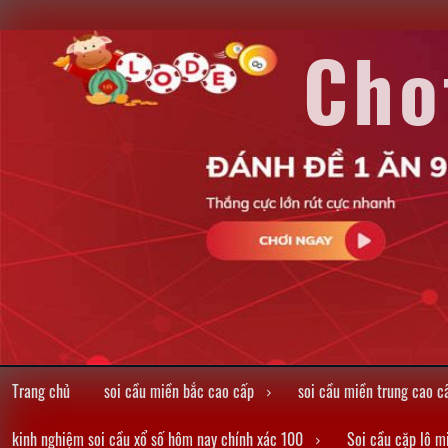
Cho
Trang chủ
soi cầu miền bắc cao cấp
soi cầu miền trung cao c
kinh nghiệm soi cầu xổ số hôm nay chính xác 100
Soi cầu cặp lô m