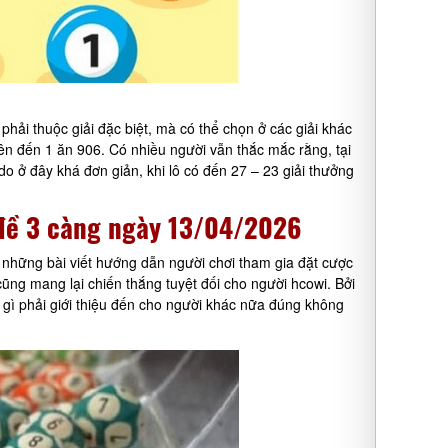
phải thuộc giải đặc biệt, mà có thể chọn ở các giải khác
lên đến 1 ăn 906. Có nhiều người vẫn thắc mắc rằng, tại
 do ở đây khá đơn giản, khi lô có đến 27 – 23 giải thưởng
ủ đề 3 càng ngày 13/04/2026
những bài viết hướng dẫn người chơi tham gia đặt cược
cũng mang lại chiến thắng tuyệt đối cho người hcowi. Bởi
c gì phải giới thiệu đến cho người khác nữa đúng không