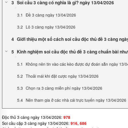
Soi cầu 3 càng có nghĩa là gì? ngày 13/04/2026
Đề 3 càng ngày 13/04/2026
Lô 3 càng ngày 13/04/2026
Giới thiệu một số cách soi cầu độc thủ đề 3 càng ngà
Kinh nghiệm soi cầu độc thủ đề 3 càng chuẩn bài như
Không nên tin vào các kèo được dự đoán sẵn ngày 13/0
Thoải mái khi đặt cược ngày 13/04/2026
Chọn ra 3 càng miễn phí ngày 13/04/2026
Nên tham gia ở các nhà cái trực tuyến ngày 13/04/2026
Độc thủ 3 càng ngày 13/04/2026:
978
Soi cầu cặp 3 càng ngày 13/04/2026:
916, 686