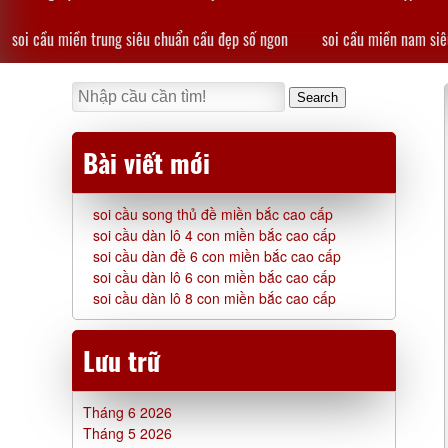
soi cầu miền trung siêu chuẩn cầu đẹp số ngon
soi cầu miền nam siê
Search
Bài viết mới
soi cầu song thủ đề miền bắc cao cấp
soi cầu dàn lô 4 con miền bắc cao cấp
soi cầu dàn đề 6 con miền bắc cao cấp
soi cầu dàn lô 6 con miền bắc cao cấp
soi cầu dàn lô 8 con miền bắc cao cấp
Lưu trữ
Tháng 6 2026
Tháng 5 2026