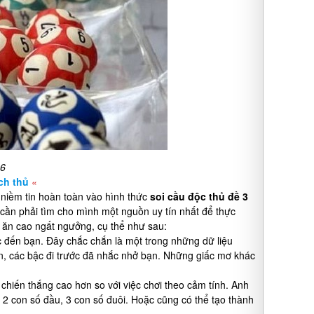
26
ch thủ
«
niềm tin hoàn toàn vào hình thức
soi cầu độc thủ đề 3
cần phải tìm cho mình một nguồn uy tín nhất để thực
lệ ăn cao ngất ngưởng, cụ thể như sau:
đến bạn. Đây chắc chắn là một trong những dữ liệu
hân, các bậc đi trước đã nhắc nhở bạn. Những giấc mơ khác
chiến thắng cao hơn so với việc chơi theo cảm tính. Anh
2 con số đầu, 3 con số đuôi. Hoặc cũng có thể tạo thành