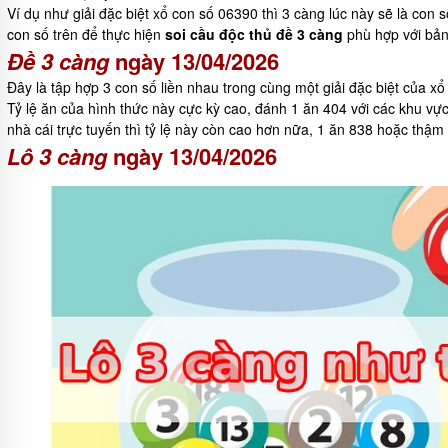
Ví dụ như giải đặc biệt xổ con số 06390 thì 3 càng lúc này sẽ là con
con số trên để thực hiện
soi cầu độc thủ đề 3 càng
phù hợp với bản
Đề 3 càng
ngày 13/04/2026
Đây là tập hợp 3 con số liền nhau trong cùng một giải đặc biệt của xổ
Tỷ lệ ăn của hình thức này cực kỳ cao, đánh 1 ăn 404 với các khu vự
nhà cái trực tuyến thì tỷ lệ này còn cao hơn nữa, 1 ăn 838 hoặc thậm 
Lô 3 càng
ngày 13/04/2026