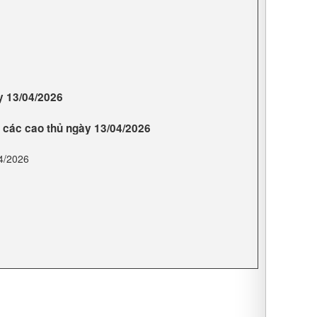
y 13/04/2026
 các cao thủ ngày 13/04/2026
4/2026