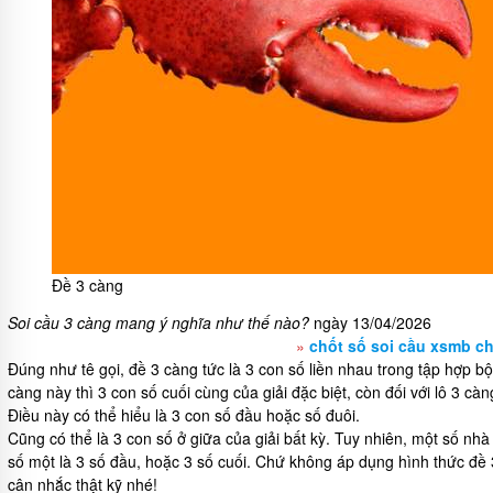
Đề 3 càng
Soi cầu 3 càng mang ý nghĩa như thế nào?
ngày 13/04/2026
»
chốt số soi cầu xsmb c
Đúng như tê gọi, đề 3 càng tức là 3 con số liền nhau trong tập hợp bộ
càng này thì 3 con số cuối cùng của giải đặc biệt, còn đối với lô 3 cà
Điều này có thể hiểu là 3 con số đầu hoặc số đuôi.
Cũng có thể là 3 con số ở giữa của giải bất kỳ. Tuy nhiên, một số nhà
số một là 3 số đầu, hoặc 3 số cuối. Chứ không áp dụng hình thức đề 
cân nhắc thật kỹ nhé!