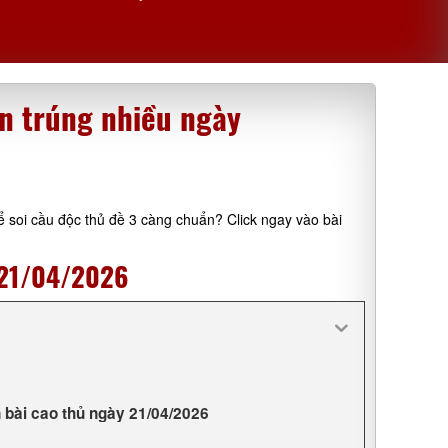
ớn trúng nhiều ngày
ể soi cầu độc thủ đề 3 càng chuẩn? Click ngay vào bài
 21/04/2026
n bài cao thủ ngày 21/04/2026