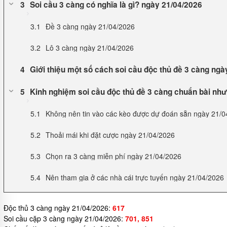
Soi cầu 3 càng có nghĩa là gì? ngày 21/04/2026
Đề 3 càng ngày 21/04/2026
Lô 3 càng ngày 21/04/2026
Giới thiệu một số cách soi cầu độc thủ đề 3 càng ngà
Kinh nghiệm soi cầu độc thủ đề 3 càng chuẩn bài như
Không nên tin vào các kèo được dự đoán sẵn ngày 21/0
Thoải mái khi đặt cược ngày 21/04/2026
Chọn ra 3 càng miễn phí ngày 21/04/2026
Nên tham gia ở các nhà cái trực tuyến ngày 21/04/2026
Độc thủ 3 càng ngày 21/04/2026:
617
Soi cầu cặp 3 càng ngày 21/04/2026:
701, 851