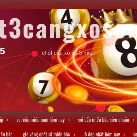
t3cangxoso
chốt cầu xổ số 3 miền
ấp
soi cầu miền nam hôm nay
soi cầu miền bắc siêu chuẩn
iền bắc
giờ vàng chốt số miền bắc
lô đẹp nhất hôm nay
s