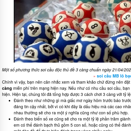
Một số phương thức soi cầu độc thủ đề 3 càng chuẩn ngày 21/04/20
»
soi cầu MB lô bạ
Chính vì vậy, bạn nên cân nhắc xem và tham khảo chứ đừng nên đặt 
càng
miễn phí trên mạng hiện nay. Nếu như có nhu cầu soi cầu, bạn 
hiện. Hiện tại, chúng tôi đã tổng hợp được 3 cách chơi 3 càng với tỷ 
Đánh theo như những gì mà giấc mơ ngày hôm trước báo trước 
đáng tin cậy nhất, bởi vì có khi đây là dấu hiệu mà các cao n
nhau thường sẽ cho ra một ý nghĩa cũng như con số phù hợp.
Đánh theo biển số xe cũng sẽ cho ra một tỷ lệ phần trăm giành 
em có thể đánh bạch thủ gồm 5 con số, hoặc cũng có thể đánh 