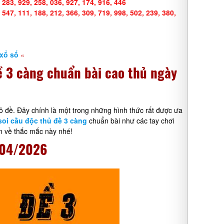
 283, 929, 258, 036, 927, 174, 916, 446
 547, 111, 188, 212, 366, 309, 719, 998, 502, 239, 380,
xổ số
«
đề 3 càng chuẩn bài cao thủ ngày
lô đề. Đây chính là một trong những hình thức rất được ưa
soi cầu độc thủ đề 3 càng
chuẩn bài như các tay chơi
ơn về thắc mắc này nhé!
1/04/2026