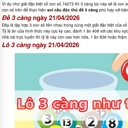
Ví dụ như giải đặc biệt xổ con số 74273 thì 3 càng lúc này sẽ là con
con số trên để thực hiện
soi cầu độc thủ đề 3 càng
phù hợp với bản
Đề 3 càng
ngày 21/04/2026
Đây là tập hợp 3 con số liền nhau trong cùng một giải đặc biệt của xổ
Tỷ lệ ăn của hình thức này cực kỳ cao, đánh 1 ăn 408 với các khu vự
nhà cái trực tuyến thì tỷ lệ này còn cao hơn nữa, 1 ăn 836 hoặc thậm 
Lô 3 càng
ngày 21/04/2026