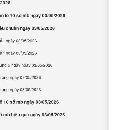
/2026
àn lô 10 số mb ngày 03/05/2026
iêu chuẩn ngày 03/05/2026
uẩn ngày 03/05/2026
uẩn ngày 03/05/2026
hung 5 ngày ngày 03/05/2026
trong ngày 03/05/2026
trong ngày 03/05/2026
 lô 10 số mb ngày 03/05/2026
số mb hiệu quả ngày 03/05/2026