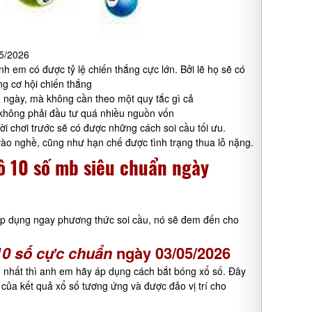
5/2026
h em có được tỷ lệ chiến thắng cực lớn. Bởi lẽ họ sẽ có
g cơ hội chiến thắng
g ngày, mà không cần theo một quy tắc gì cả
không phải đầu tư quá nhiều nguồn vốn
i chơi trước sẽ có được những cách soi cầu tối ưu.
ào nghề, cũng như hạn chế được tình trạng thua lỗ nặng.
ô 10 số mb siêu chuẩn ngày
áp dụng ngay phương thức soi cầu, nó sẽ đem đến cho
10 số cực chuẩn
ngày 03/05/2026
nhất thì anh em hãy áp dụng cách bắt bóng xổ số. Đây
 của kết quả xổ số tương ứng và được đảo vị trí cho