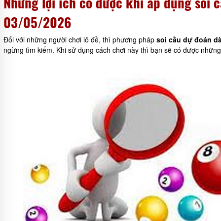
Những lợi ích có được khi áp dụng soi 
03/05/2026
Đối với những người chơi lô đề, thì phương pháp
soi cầu dự đoán dà
ngừng tìm kiếm. Khi sử dụng cách chơi này thì bạn sẽ có được những 