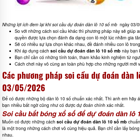
Những lợi ích đem lại khi soi cầu dự đoán dàn lô 10 số mb
ngày 03/0
So với những cách soi cầu khác thì phương pháp này sẽ giúp an
quyền được lựa chọn đánh đa dạng con lô một lúc nhằm gia tăn
Sẽ có nhiều sự lựa chọn khác nhau, đề đánh nhiều con lô tron
Khi áp dụng cách
soi cầu dự đoán dàn lô 10 số mb
này bạn 
Bạn chỉ cần có những tính toán, tham khảo kinh nghiệm từ ngườ
Cách chơi này vô cùng an toàn phù hợp cho những người mới v
Các phương pháp soi cầu dự đoán dàn l
03/05/2026
Để có được những bộ dàn lô 10 số chuẩn xác nhất. Thì anh em hãy 
bạn nhiều bất ngờ cũng như có được dự đoán chính xác nhất.
Soi cầu bắt bóng xổ số để dự đoán dàn lô 
Muốn có được những cách
soi cầu dự đoán dàn lô 10 số mb
chuẩn 
là một trong những cách chơi vô cùng hiệu quả. Bạn chỉ cần lấy bóng
nhau.