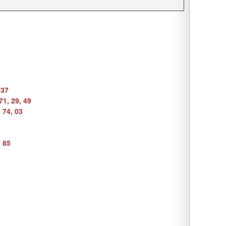
 37
 71, 29, 49
, 74, 03
, 85