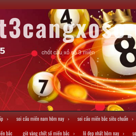
t3cangxoso
chốt cầu xổ số 3 miền
ấp
soi cầu miền nam hôm nay
soi cầu miền bắc siêu chuẩn
iền bắc
giờ vàng chốt số miền bắc
lô đẹp nhất hôm nay
s