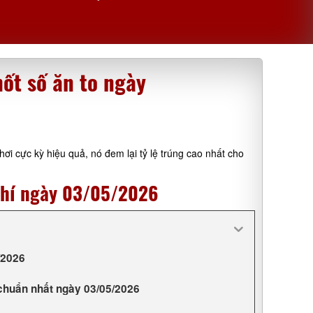
hốt số ăn to ngày
ơi cực kỳ hiệu quả, nó đem lại tỷ lệ trúng cao nhất cho
 phí ngày 03/05/2026
/2026
 chuẩn nhất ngày 03/05/2026