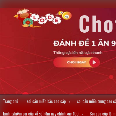
Cho
Trang chủ
soi cầu miền bắc cao cấp
soi cầu miền trung cao c
kinh nghiệm soi cầu xổ số hôm nay chính xác 100
Soi cầu cặp lô m