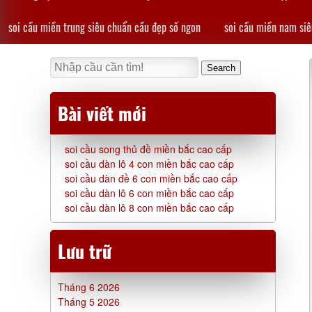
soi cầu miền trung siêu chuẩn cầu đẹp số ngon
soi cầu miền nam siê
Search
Bài viết mới
soi cầu song thủ đề miền bắc cao cấp
soi cầu dàn lô 4 con miền bắc cao cấp
soi cầu dàn đề 6 con miền bắc cao cấp
soi cầu dàn lô 6 con miền bắc cao cấp
soi cầu dàn lô 8 con miền bắc cao cấp
Lưu trữ
Tháng 6 2026
Tháng 5 2026