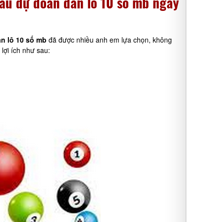
cầu dự đoán dàn lô 10 số mb ngày
n lô 10 số mb
đã được nhiều anh em lựa chọn, không
lợi ích như sau: