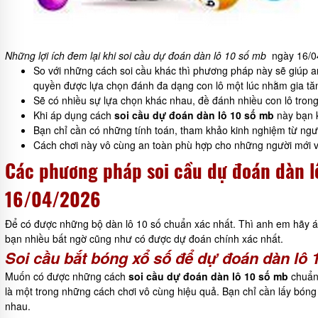
Những lợi ích đem lại khi soi cầu dự đoán dàn lô 10 số mb
ngày 16/0
So với những cách soi cầu khác thì phương pháp này sẽ giúp an
quyền được lựa chọn đánh đa dạng con lô một lúc nhằm gia tăn
Sẽ có nhiều sự lựa chọn khác nhau, đề đánh nhiều con lô tron
Khi áp dụng cách
soi cầu dự đoán dàn lô 10 số mb
này bạn 
Bạn chỉ cần có những tính toán, tham khảo kinh nghiệm từ ngườ
Cách chơi này vô cùng an toàn phù hợp cho những người mới v
Các phương pháp soi cầu dự đoán dàn l
16/04/2026
Để có được những bộ dàn lô 10 số chuẩn xác nhất. Thì anh em hãy 
bạn nhiều bất ngờ cũng như có được dự đoán chính xác nhất.
Soi cầu bắt bóng xổ số để dự đoán dàn lô 
Muốn có được những cách
soi cầu dự đoán dàn lô 10 số mb
chuẩn 
là một trong những cách chơi vô cùng hiệu quả. Bạn chỉ cần lấy bóng
nhau.