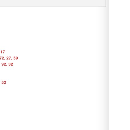
 17
 72, 27, 59
, 92, 32
, 52