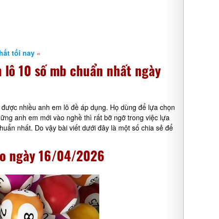
hất tối nay
«
n lô 10 số mb chuẩn nhất ngày
được nhiều anh em lô đề áp dụng. Họ dùng để lựa chọn
ững anh em mới vào nghề thì rất bỡ ngỡ trong việc lựa
uẩn nhất. Do vậy bài viết dưới đây là một số chia sẻ để
ào ngày 16/04/2026