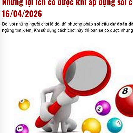
Những lợi ích có được khi áp dụng soi 
16/04/2026
Đối với những người chơi lô đề, thì phương pháp
soi cầu dự đoán dà
ngừng tìm kiếm. Khi sử dụng cách chơi này thì bạn sẽ có được những 