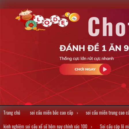
Cho
Trang chủ
soi cầu miền bắc cao cấp
soi cầu miền trung cao c
kinh nghiệm soi cầu xổ số hôm nay chính xác 100
Soi cầu cặp lô m