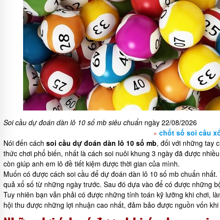
Soi cầu dự đoán dàn lô 10 số mb siêu chuẩn
ngày 22/08/2026
»
chốt số soi cầu x
Nói đến cách
soi cầu dự đoán dàn lô 10 số mb
, đối với những tay 
thức chơi phổ biến, nhất là cách soi nuôi khung 3 ngày đã được nhi
còn giúp anh em lô đề tiết kiệm được thời gian của mình.
Muốn có được cách soi cầu để dự đoán dàn lô 10 số mb chuẩn nhất.
quả xổ số từ những ngày trước. Sau đó dựa vào để có được những b
Tuy nhiên bạn vẫn phải có được những tính toán kỹ lưỡng khi chơi, là
hội thu được những lợi nhuận cao nhất, đảm bảo được nguồn vốn khi