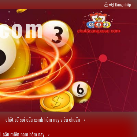
Đăng nhập
.com
chốt số soi cầu xsmb hôm nay siêu chuẩn
oi cầu miền nam hôm nay