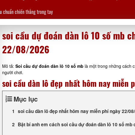
u chuẩn chiến thắng trong tay
soi cầu dự đoán dàn lô 10 số mb c
22/08/2026
Mô tả:
Soi cầu dự đoán dàn lô 10 số mb
là một trong những cách ch
người chơi.
soi cầu dàn lô đẹp nhất hôm nay miễn 
Mục lục
soi cầu dàn lô đẹp nhất hôm nay miễn phí ngày 22/08
Bật bí anh em cách soi cầu dự đoán dàn lô 10 số mb