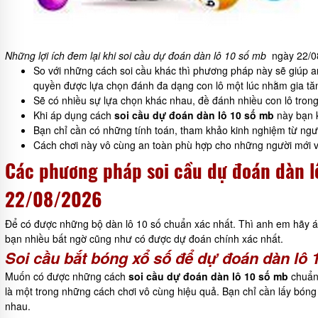
Những lợi ích đem lại khi soi cầu dự đoán dàn lô 10 số mb
ngày 22/0
So với những cách soi cầu khác thì phương pháp này sẽ giúp an
quyền được lựa chọn đánh đa dạng con lô một lúc nhằm gia tăn
Sẽ có nhiều sự lựa chọn khác nhau, đề đánh nhiều con lô tron
Khi áp dụng cách
soi cầu dự đoán dàn lô 10 số mb
này bạn 
Bạn chỉ cần có những tính toán, tham khảo kinh nghiệm từ ngườ
Cách chơi này vô cùng an toàn phù hợp cho những người mới v
Các phương pháp soi cầu dự đoán dàn l
22/08/2026
Để có được những bộ dàn lô 10 số chuẩn xác nhất. Thì anh em hãy 
bạn nhiều bất ngờ cũng như có được dự đoán chính xác nhất.
Soi cầu bắt bóng xổ số để dự đoán dàn lô 
Muốn có được những cách
soi cầu dự đoán dàn lô 10 số mb
chuẩn 
là một trong những cách chơi vô cùng hiệu quả. Bạn chỉ cần lấy bóng
nhau.