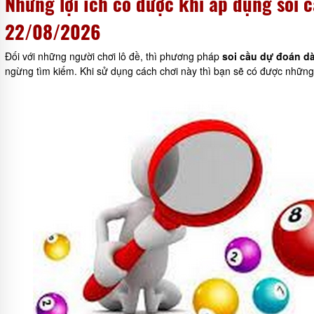
Những lợi ích có được khi áp dụng soi 
22/08/2026
Đối với những người chơi lô đề, thì phương pháp
soi cầu dự đoán dà
ngừng tìm kiếm. Khi sử dụng cách chơi này thì bạn sẽ có được những 