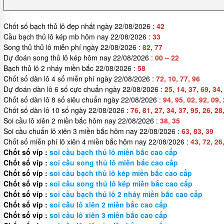
Chốt số bạch thủ lô đẹp nhất ngày 22/08/2026 :
42
Cầu bạch thủ lô kép mb hôm nay 22/08/2026 :
33
Song thủ thủ lô miễn phí ngày 22/08/2026 :
82, 77
Dự đoán song thủ lô kép hôm nay 22/08/2026 :
00 – 22
Bạch thủ lô 2 nháy miền bắc 22/08/2026 :
58
Chốt số dàn lô 4 số miễn phí ngày 22/08/2026 :
72, 10, 77, 96
Dự đoán dàn lô 6 số cực chuẩn ngày 22/08/2026 :
25, 14, 37, 69, 34,
Chốt số dàn lô 8 số siêu chuẩn ngày 22/08/2026 :
94, 95, 02, 92, 09,
Chốt số dàn lô 10 số ngày 22/08/2026 :
76, 81, 27, 34, 37, 95, 26, 28
Soi cầu lô xiên 2 miền bắc hôm nay 22/08/2026 :
38, 35
Soi cầu chuẩn lô xiên 3 miền bắc hôm nay 22/08/2026 :
63, 83, 39
Chốt số miễn phí lô xiên 4 miền bắc hôm nay 22/08/2026 :
43, 72, 26
Chốt số víp :
soi cầu bạch thủ lô miền bắc cao cấp
Chốt số víp :
soi cầu song thủ lô miền bắc cao cấp
Chốt số víp :
soi cầu bạch thủ lô kép miền bắc cao cấp
Chốt số víp :
soi cầu song thủ lô kép miền bắc cao cấp
Chốt số víp :
soi cầu bạch thủ lô 2 nháy miền bắc cao cấp
Chốt số víp :
soi cầu lô xiên 2 miền bắc cao cấp
Chốt số víp :
soi cầu lô xiên 3 miền bắc cao cấp