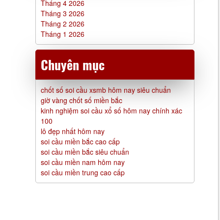
Tháng 4 2026
Tháng 3 2026
Tháng 2 2026
Tháng 1 2026
Chuyên mục
chốt số soi cầu xsmb hôm nay siêu chuẩn
giờ vàng chốt số miền bắc
kinh nghiệm soi cầu xổ số hôm nay chính xác
100
lô đẹp nhất hôm nay
soi cầu miền bắc cao cấp
soi cầu miền bắc siêu chuẩn
soi cầu miền nam hôm nay
soi cầu miền trung cao cấp