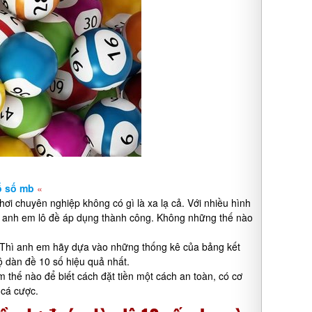
ổ số mb
«
chơi chuyên nghiệp không có gì là xa lạ cả. Với nhiều hình
ều anh em lô đề áp dụng thành công. Không những thế nào
 Thì anh em hãy dựa vào những thống kê của bảng kết
ộ dàn đề 10 số hiệu quả nhất.
m thế nào để biết cách đặt tiền một cách an toàn, có cơ
 cá cược.