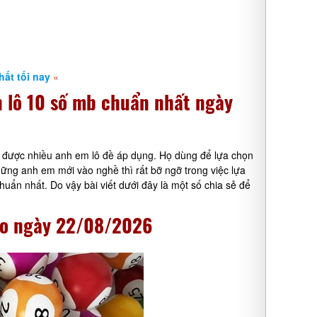
hất tối nay
«
n lô 10 số mb chuẩn nhất ngày
được nhiều anh em lô đề áp dụng. Họ dùng để lựa chọn
ững anh em mới vào nghề thì rất bỡ ngỡ trong việc lựa
uẩn nhất. Do vậy bài viết dưới đây là một số chia sẻ để
nào ngày 22/08/2026