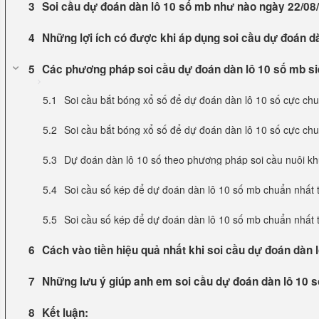
Soi cầu dự đoán dàn lô 10 số mb như nào ngày 22/08
Những lợi ích có được khi áp dụng soi cầu dự đoán d
Các phương pháp soi cầu dự đoán dàn lô 10 số mb s
Soi cầu bắt bóng xổ số để dự đoán dàn lô 10 số cực ch
Soi cầu bắt bóng xổ số để dự đoán dàn lô 10 số cực ch
Dự đoán dàn lô 10 số theo phương pháp soi cầu nuôi k
Soi cầu số kép để dự đoán dàn lô 10 số mb chuẩn nhất 
Soi cầu số kép để dự đoán dàn lô 10 số mb chuẩn nhất 
Cách vào tiền hiệu quả nhất khi soi cầu dự đoán dàn
Những lưu ý giúp anh em soi cầu dự đoán dàn lô 10 
Kết luận: