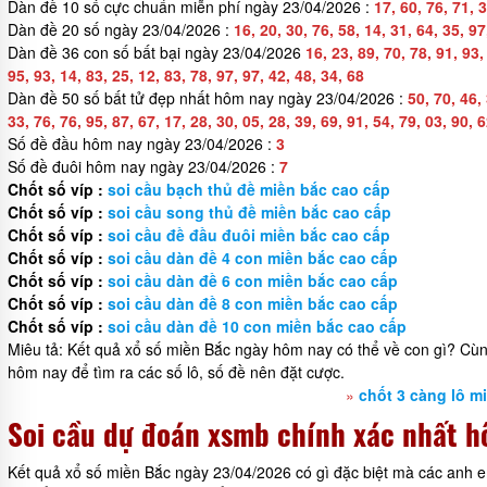
Dàn đề 10 số cực chuẩn miễn phí ngày 23/04/2026 :
17, 60, 76, 71, 3
Dàn đề 20 số ngày 23/04/2026 :
16, 20, 30, 76, 58, 14, 31, 64, 35, 97
Dàn đề 36 con số bất bại ngày 23/04/2026
16, 23, 89, 70, 78, 91, 93,
95, 93, 14, 83, 25, 12, 83, 78, 97, 97, 42, 48, 34, 68
Dàn đề 50 số bất tử đẹp nhất hôm nay ngày 23/04/2026 :
50, 70, 46, 
33, 76, 76, 95, 87, 67, 17, 28, 30, 05, 28, 39, 69, 91, 54, 79, 03, 90, 6
Số đề đầu hôm nay ngày 23/04/2026 :
3
Số đề đuôi hôm nay ngày 23/04/2026 :
7
Chốt số víp :
soi cầu bạch thủ đề miền bắc cao cấp
Chốt số víp :
soi cầu song thủ đề miền bắc cao cấp
Chốt số víp :
soi cầu đề đầu đuôi miền bắc cao cấp
Chốt số víp :
soi cầu dàn đề 4 con miền bắc cao cấp
Chốt số víp :
soi cầu dàn đề 6 con miền bắc cao cấp
Chốt số víp :
soi cầu dàn đề 8 con miền bắc cao cấp
Chốt số víp :
soi cầu dàn đề 10 con miền bắc cao cấp
Miêu tả: Kết quả xổ số miền Bắc ngày hôm nay có thể về con gì? Cùn
hôm nay để tìm ra các số lô, số đề nên đặt cược.
»
chốt 3 càng lô m
Soi cầu dự đoán xsmb chính xác nhất 
Kết quả xổ số miền Bắc ngày 23/04/2026 có gì đặc biệt mà các anh 