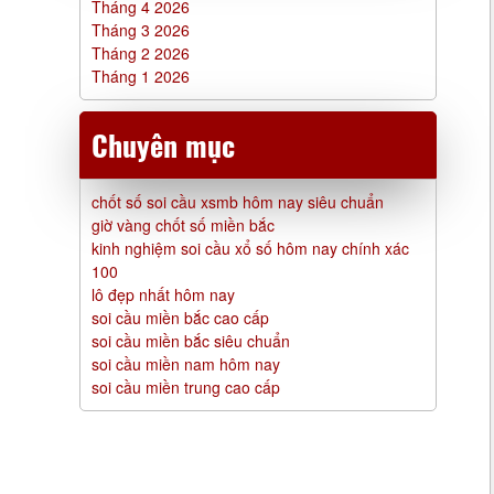
Tháng 4 2026
Tháng 3 2026
Tháng 2 2026
Tháng 1 2026
Chuyên mục
chốt số soi cầu xsmb hôm nay siêu chuẩn
giờ vàng chốt số miền bắc
kinh nghiệm soi cầu xổ số hôm nay chính xác
100
lô đẹp nhất hôm nay
soi cầu miền bắc cao cấp
soi cầu miền bắc siêu chuẩn
soi cầu miền nam hôm nay
soi cầu miền trung cao cấp