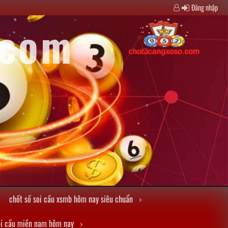
Đăng nhập
.com
chốt số soi cầu xsmb hôm nay siêu chuẩn
oi cầu miền nam hôm nay