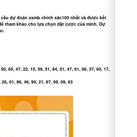
i cầu dự đoán xsmb chính xác
100 nhất và được kết
để tham khảo cho lựa chọn đặt cược của mình. Dự
u:
 50, 65, 47, 22, 15, 59, 51, 84, 51, 47, 61, 06, 37, 60, 17,
, 26, 01, 96, 46, 90, 21, 67, 99, 09, 63