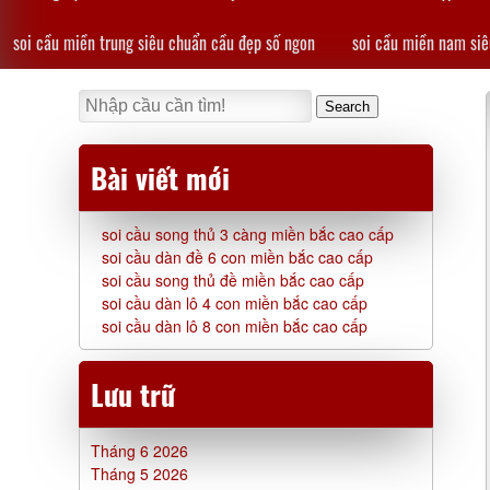
soi cầu miền trung siêu chuẩn cầu đẹp số ngon
soi cầu miền nam siê
Search
Bài viết mới
soi cầu song thủ 3 càng miền bắc cao cấp
soi cầu dàn đề 6 con miền bắc cao cấp
soi cầu song thủ đề miền bắc cao cấp
soi cầu dàn lô 4 con miền bắc cao cấp
soi cầu dàn lô 8 con miền bắc cao cấp
Lưu trữ
Tháng 6 2026
Tháng 5 2026