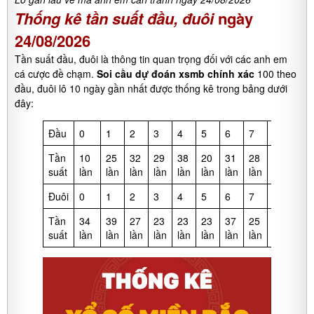
Thống kê tần suất đầu, đuôi
ngày
24/08/2026
Tần suất đầu, đuôi là thông tin quan trọng đối với các anh em
cá cược đề chạm.
Soi cầu dự đoán xsmb chính xác
100 theo
đầu, đuôi lô 10 ngày gần nhất được thống kê trong bảng dưới
đây:
Đầu
0
1
2
3
4
5
6
7
8
9
Tần
10
25
32
29
38
20
31
28
23
3
suất
lần
lần
lần
lần
lần
lần
lần
lần
lần
l
Đuôi
0
1
2
3
4
5
6
7
8
9
Tần
34
39
27
23
23
23
37
25
28lần
1
suất
lần
lần
lần
lần
lần
lần
lần
lần
l