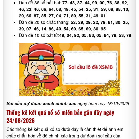
Dàn đề 36 số bất bại:
77, 43, 37, 44, 99, 00, 76, 38, 92,
46, 22, 46, 06, 64, 08, 49, 45, 54, 25, 31, 59, 08, 88, 10,
29, 66, 87, 85, 27, 04, 71, 80, 55, 31, 49, 01
Dàn đề 20 số chắc thắng:
52, 29, 29, 22, 79, 81, 80, 25,
39, 07, 46, 14, 86, 40, 54, 60, 65, 69, 30, 95
Dàn đề 10 số bất tử:
49, 04, 92, 05, 83, 05, 84, 78, 53, 78
Soi cầu dự đoán xsmb chính xác
ngày hôm nay 16/10/2025
Thống kê kết quả xổ số miền bắc gần đây ngày
24/08/2026
Các thống kê kết quả xổ số dưới đây là cần thiết để anh em
chắc chắn hơn về độ chính xác trong dự đoán soi cầu của