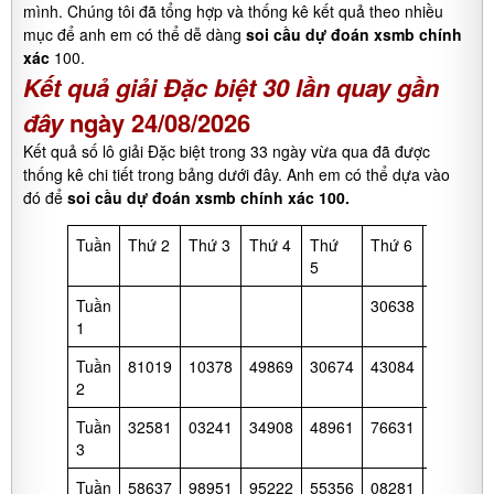
mình. Chúng tôi đã tổng hợp và thống kê kết quả theo nhiều
mục để anh em có thể dễ dàng
soi cầu dự đoán xsmb chính
xác
100.
Kết quả giải Đặc biệt 30 lần quay gần
đây
ngày 24/08/2026
Kết quả số lô giải Đặc biệt trong 33 ngày vừa qua đã được
thống kê chi tiết trong bảng dưới đây. Anh em có thể dựa vào
đó để
soi cầu dự đoán xsmb chính xác 100.
Tuần
Thứ 2
Thứ 3
Thứ 4
Thứ
Thứ 6
Thứ 7
5
Tuần
30638
02097
1
Tuần
81019
10378
49869
30674
43084
16110
2
Tuần
32581
03241
34908
48961
76631
77282
3
Tuần
58637
98951
95222
55356
08281
76388