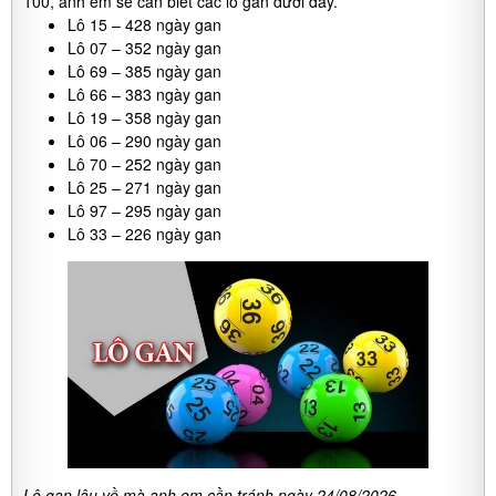
100, anh em sẽ cần biết các lô gan dưới đây.
Lô 15 – 428 ngày gan
Lô 07 – 352 ngày gan
Lô 69 – 385 ngày gan
Lô 66 – 383 ngày gan
Lô 19 – 358 ngày gan
Lô 06 – 290 ngày gan
Lô 70 – 252 ngày gan
Lô 25 – 271 ngày gan
Lô 97 – 295 ngày gan
Lô 33 – 226 ngày gan
Lô gan lâu về mà anh em cần tránh ngày 24/08/2026