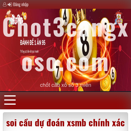
Đăng nhập
Chot3cangx
oso.com
chốt cầu xổ số 3 miền
soi cầu dự đoán xsmb chính xác