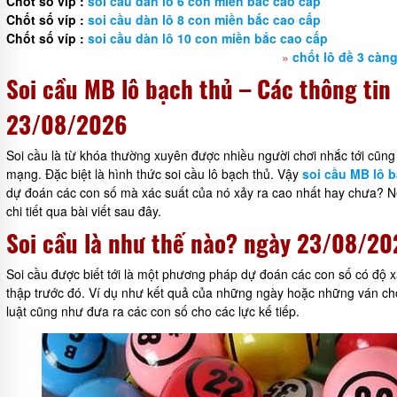
Chốt số víp :
soi cầu dàn lô 6 con miền bắc cao cấp
Chốt số víp :
soi cầu dàn lô 8 con miền bắc cao cấp
Chốt số víp :
soi cầu dàn lô 10 con miền bắc cao cấp
»
chốt lô đề 3 càn
Soi cầu MB lô bạch thủ – Các thông tin 
23/08/2026
Soi cầu là từ khóa thường xuyên được nhiều người chơi nhắc tới cũng
mạng. Đặc biệt là hình thức soi cầu lô bạch thủ. Vậy
soi cầu MB lô 
dự đoán các con số mà xác suất của nó xảy ra cao nhất hay chưa? Nế
chi tiết qua bài viết sau đây.
Soi cầu là như thế nào? ngày 23/08/2
Soi cầu được biết tới là một phương pháp dự đoán các con số có độ x
thập trước đó. Ví dụ như kết quả của những ngày hoặc những ván chơ
luật cũng như đưa ra các con số cho các lực kế tiếp.