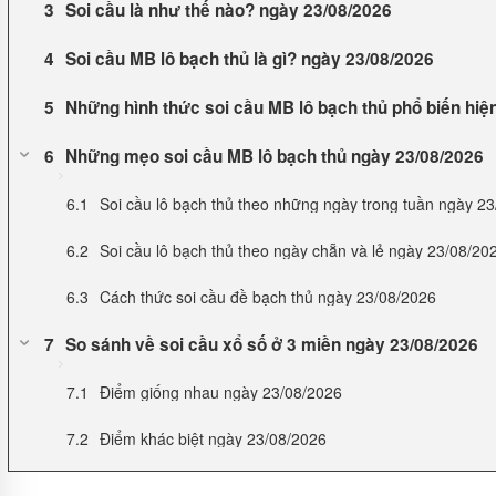
Soi cầu là như thế nào? ngày 23/08/2026
Soi cầu MB lô bạch thủ là gì? ngày 23/08/2026
Những hình thức soi cầu MB lô bạch thủ phổ biến hiệ
Những mẹo soi cầu MB lô bạch thủ ngày 23/08/2026
Soi cầu lô bạch thủ theo những ngày trong tuần ngày 2
Soi cầu lô bạch thủ theo ngày chẵn và lẻ ngày 23/08/20
Cách thức soi cầu đề bạch thủ ngày 23/08/2026
So sánh về soi cầu xổ số ở 3 miền ngày 23/08/2026
Điểm giống nhau ngày 23/08/2026
Điểm khác biệt ngày 23/08/2026