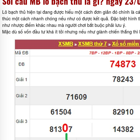
Soi cầu MB lô bạch thủ là gì? ngày 23
Lô bạch thủ hiện tại đang được hiểu một cách đơn giản đó chính là c
thúc một cách nhanh chóng nếu như có được kết quả. Đặc biệt hình t
như nhược điểm khác nhau mà người chơi bắt buộc phải lưu ý.
Mặc dù số vốn đầu tư khá ít tỏi nhưng nếu như giành chiến thắng thì k