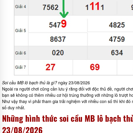
Soi cầu MB lô bạch thủ là gì?
ngày 23/08/2026
Ngoài ra người chơi cũng cần lưu ý rằng đối với độc thủ đề, người ch
bạn sẽ không có thêm nhiều cơ hội trúng thưởng với những lô trượt h
Như vậy thay vì phải tham gia trải nghiệm với nhiều con số thì khi đó
số duy nhất.
Những hình thức soi cầu MB lô bạch th
23/08/2026