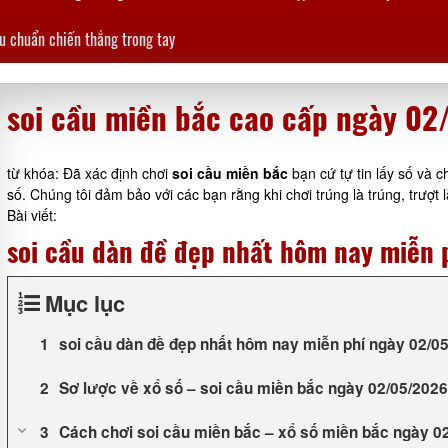
u chuẩn chiến thắng trong tay
soi cầu miền bắc cao cấp ngày 0
từ khóa: Đã xác định chơi
soi cầu miền bắc
bạn cứ tự tin lấy số và c
số. Chúng tôi đảm bảo với các bạn rằng khi chơi trúng là trúng, trượt l
Bài viết:
soi cầu dàn đề đẹp nhất hôm nay miễn
Mục lục
soi cầu dàn đề đẹp nhất hôm nay miễn phí ngày 02/0
Sơ lược về xổ số – soi cầu miền bắc ngày 02/05/2026
Cách chơi soi cầu miền bắc – xổ số miền bắc ngày 0