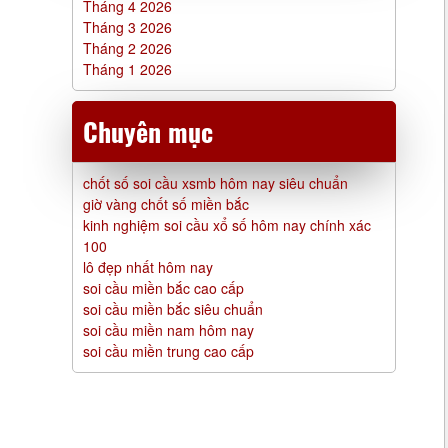
Tháng 4 2026
Tháng 3 2026
Tháng 2 2026
Tháng 1 2026
Chuyên mục
chốt số soi cầu xsmb hôm nay siêu chuẩn
giờ vàng chốt số miền bắc
kinh nghiệm soi cầu xổ số hôm nay chính xác
100
lô đẹp nhất hôm nay
soi cầu miền bắc cao cấp
soi cầu miền bắc siêu chuẩn
soi cầu miền nam hôm nay
soi cầu miền trung cao cấp