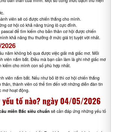
cho bản thân của mình. Một số công thức bạch thủ hiện
ớc.
hành viên sẽ có được chiến thắng cho mình.
ng cơ hội có khả năng trúng lô cực đỉnh.
ủ pascal để tìm kiếm cho bản thân cơ hội được chiến
ình khả năng thu thưởng ở mức giá trị tuyệt vời nhất.
/2026
 lâu năm không bỏ qua được việc giải mã giấc mơ. Mỗi
nh viên nắm bắt. Điều mà bạn cần làm là ghi nhớ giấc mơ
ìm kiếm cho mình con số phù hợp nhất.
h viên nắm bắt. Nếu như bỏ lỡ thì cơ hội chiến thắng
thân, thành viên có thể tìm đến với những diễn đàn tin
ấc mơ hoạt động.
g yếu tố nào? ngày 04/05/2026
 cầu miền Bắc siêu chuẩn
sẽ cần đáp ứng những yếu tố