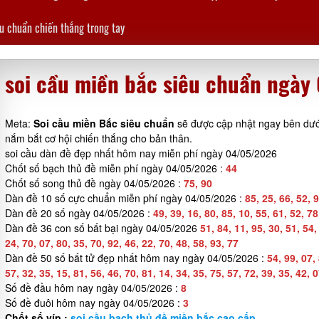
u chuẩn chiến thắng trong tay
soi cầu miền bắc siêu chuẩn ngà
Meta:
Soi cầu miền Bắc siêu chuẩn
sẽ được cập nhật ngay bên dưới
nắm bắt cơ hội chiến thắng cho bản thân.
soi cầu dàn đề đẹp nhất hôm nay miễn phí ngày 04/05/2026
Chốt số bạch thủ đề miễn phí ngày 04/05/2026 :
44
Chốt số song thủ đề ngày 04/05/2026 :
75, 90
Dàn đề 10 số cực chuẩn miễn phí ngày 04/05/2026 :
85, 25, 66, 52, 9
Dàn đề 20 số ngày 04/05/2026 :
49, 39, 16, 80, 85, 10, 55, 61, 52, 78
Dàn đề 36 con số bất bại ngày 04/05/2026
51, 84, 11, 95, 30, 51, 54,
24, 70, 07, 80, 35, 70, 92, 46, 22, 70, 48, 58, 93, 77
Dàn đề 50 số bất tử đẹp nhất hôm nay ngày 04/05/2026 :
54, 99, 07, 
57, 32, 35, 15, 81, 56, 46, 70, 81, 14, 34, 35, 75, 57, 72, 39, 35, 42, 0
Số đề đầu hôm nay ngày 04/05/2026 :
8
Số đề đuôi hôm nay ngày 04/05/2026 :
3
Chốt số víp :
soi cầu bạch thủ đề miền bắc cao cấp