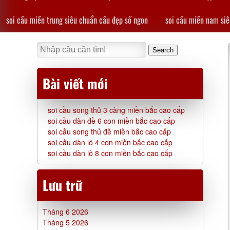
soi cầu miền trung siêu chuẩn cầu đẹp số ngon
soi cầu miền nam siê
Search
Bài viết mới
soi cầu song thủ 3 càng miền bắc cao cấp
soi cầu dàn đề 6 con miền bắc cao cấp
soi cầu song thủ đề miền bắc cao cấp
soi cầu dàn lô 4 con miền bắc cao cấp
soi cầu dàn lô 8 con miền bắc cao cấp
Lưu trữ
Tháng 6 2026
Tháng 5 2026