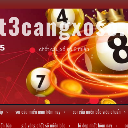
t3cangxoso
chốt cầu xổ số 3 miền
ấp
soi cầu miền nam hôm nay
soi cầu miền bắc siêu chuẩn
iền bắc
giờ vàng chốt số miền bắc
lô đẹp nhất hôm nay
s