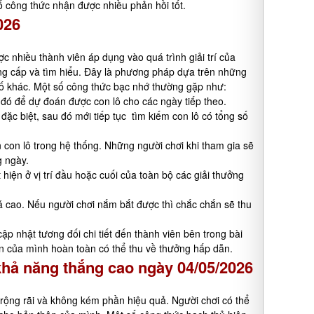
ố công thức nhận được nhiều phản hồi tốt.
026
c nhiều thành viên áp dụng vào quá trình giải trí của
g cấp và tìm hiểu. Đây là phương pháp dựa trên những
số khác. Một số công thức bạc nhớ thường gặp như:
 đó để dự đoán được con lô cho các ngày tiếp theo.
ải đặc biệt, sau đó mới tiếp tục tìm kiếm con lô có tổng số
 con lô trong hệ thống. Những người chơi khi tham gia sẽ
g ngày.
hiện ở vị trí đầu hoặc cuối của toàn bộ các giải thưởng
á cao. Nếu người chơi nắm bắt được thì chắc chắn sẽ thu
ập nhật tương đối chi tiết đến thành viên bên trong bài
n của mình hoàn toàn có thể thu về thưởng hấp dẫn.
hả năng thắng cao ngày 04/05/2026
ộng rãi và không kém phần hiệu quả. Người chơi có thể