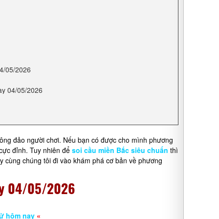
04/05/2026
ày 04/05/2026
đông đảo người chơi. Nếu bạn có được cho mình phương
 cực đỉnh. Tuy nhiên để
soi cầu miền Bắc siêu chuẩn
thì
ãy cùng chúng tôi đi vào khám phá cơ bản về phương
ày 04/05/2026
tử hôm nay
«