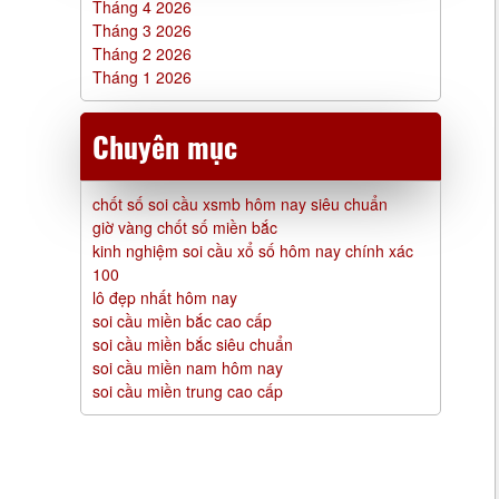
Tháng 4 2026
Tháng 3 2026
Tháng 2 2026
Tháng 1 2026
Chuyên mục
chốt số soi cầu xsmb hôm nay siêu chuẩn
giờ vàng chốt số miền bắc
kinh nghiệm soi cầu xổ số hôm nay chính xác
100
lô đẹp nhất hôm nay
soi cầu miền bắc cao cấp
soi cầu miền bắc siêu chuẩn
soi cầu miền nam hôm nay
soi cầu miền trung cao cấp