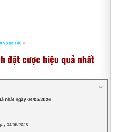
ính xác 100
«
ch đặt cược hiệu quả nhất
uả nhất ngày 04/05/2026
ngày 04/05/2026