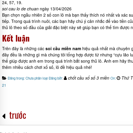
24, 57, 19.
soi cau lo de chuan
ngày 13/04/2026
Bạn chọn ngẫu nhiên 2 số con lô mà bạn thấy thích nó nhất và xác suất
tiếp. Trong quá trình nuôi, các bạn hãy chú ý cân nhắc để vào tiền 
thủ lô theo số đầu của giải đặc biệt này sẽ giúp bạn có thể tìm được
Kết luận
Trên đây là những các
soi cầu miền nam
hiệu quả nhất mà chuyên g
đây đều là những gì mà chúng tôi tổng hợp được từ nhưng “cựu lão l
thể giúp được anh em trong quá trình bắt song thủ lô. Anh em hãy 
thêm nhiều cách chơi xổ số, lô đề hiệu quả nhé!
chốt cầu xổ số 3 miền
Thứ Tư
Đăng trong: Chưa phân loại
Đăng bởi:
On:
21
trước