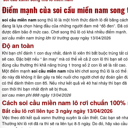
Điểm mạnh của soi cầu miền nam song 
soi cầu miền nam
song thủ lô là một hình thức đánh lô đề bằng các
đang là lựa chọn hàng đầu của những người đam mê “đỏ đen”. Đã có r
được đảm bảo ở mức cao. Chơi song thủ lô có khá nhiều điểm mạnh. D
soi cầu miền nam trúng lớn từ trường quay
ngày 13/04/2026
Độ an toàn
Khi bạn chỉ đánh 1 con duy nhất, đánh lô xiên thì bắt buộc trúng tất c
sẽ cao. Đặc biệt nếu “ ăn may” mà có thể về cả 2 con lô thì bạn sẽ c
đúng cầu thường thì khả năng trúng 1 trong số 2 con lô sẽ là rất cao.
Một điểm mạnh
soi cầu miền nam
nữa khi chơi song thủ lô là có thể
do này đã không ít lần gây ra tiếc nuối cho người chơi dự đoán gần đú
có thể đánh thêm con 85. Nếu như kết quả về 40 hai nháy thì bạn đã 
con thôi thì bạn nhất định sẽ bị thua.
soi cau mien phi 888 ngày 13/04/2026
Cách soi cầu miền nam lô rơi chuẩn 100% 
Bắt cầu lô rơi liên tục 3 ngày ngày 13/04/2026
Việc theo dõi kết quả xsmn thường xuyên là cần thiết. Các bạn sẽ nhan
Thường khi lô rơi đã ra thì sẽ ra liên tục 8-5 ngày. Do đó, hãy vào c