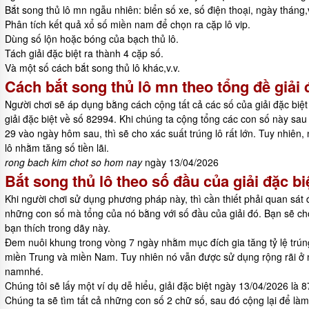
Bắt song thủ lô mn ngẫu nhiên: biển số xe, số điện thoại, ngày tháng,v
Phân tích kết quả xổ số miền nam để chọn ra cặp lô vip.
Dùng số lộn hoặc bóng của bạch thủ lô.
Tách giải đặc biệt ra thành 4 cặp số.
Và một số cách bắt song thủ lô khác,v.v.
Cách bắt song thủ lô mn theo tổng đề giải 
Người chơi sẽ áp dụng bằng cách cộng tất cả các số của giải đặc biệt
giải đặc biệt về số 82994. Khi chúng ta cộng tổng các con số này sau 
29 vào ngày hôm sau, thì sẽ cho xác suất trúng lô rất lớn. Tuy nhiên,
lô nhằm tăng số tiền lãi.
rong bach kim chot so hom nay
ngày 13/04/2026
Bắt song thủ lô theo số đầu của giải đặc bi
Khi người chơi sử dụng phương pháp này, thì cần thiết phải quan sát đ
những con số mà tổng của nó bằng với số đầu của giải đó. Bạn sẽ c
bạn thích trong dãy này.
Đem nuôi khung trong vòng 7 ngày nhằm mục đích gia tăng tỷ lệ trún
miền Trung và miền Nam. Tuy nhiên nó vẫn được sử dụng rộng rãi ở 
namnhé.
Chúng tôi sẽ lấy một ví dụ dễ hiểu, giải đặc biệt ngày 13/04/2026 là 87
Chúng ta sẽ tìm tất cả những con số 2 chữ số, sau đó cộng lại để làm