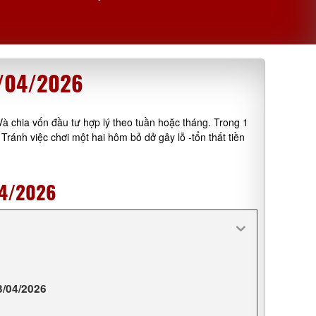
3/04/2026
Và chia vốn đầu tư hợp lý theo tuần hoặc tháng. Trong 1
ránh việc chơi một hai hôm bỏ dở gây lỗ -tổn thất tiền
04/2026
3/04/2026