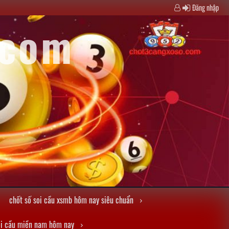
Đăng nhập
.com
chốt số soi cầu xsmb hôm nay siêu chuẩn
oi cầu miền nam hôm nay