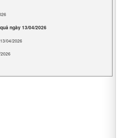
026
 quả ngày 13/04/2026
y 13/04/2026
4/2026