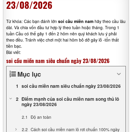
23/08/2026
Từ khóa: Các bạn đánh lớn
soi cầu miền nam
hãy theo cầu lâu
dài. Và chia vốn đầu tư hợp lý theo tuần hoặc tháng. Trong 1
tuần Cầu có thể gãy 1 đến 2 hôm nên quý khách lưu ý phải
theo đều. Tránh việc chơi một hai hôm bỏ dở gây lỗ -tổn thất
tiền bạc.
Bài viết:
soi cầu miền nam siêu chuẩn ngày 23/08/2026
Mục lục
soi cầu miền nam siêu chuẩn ngày 23/08/2026
Điểm mạnh của soi cầu miền nam song thủ lô
ngày 23/08/2026
Độ an toàn
Cách soi cầu miền nam lô rơi chuẩn 100% ngày