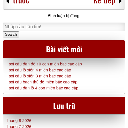
Bình luận bị đóng.
Search
Bài viết mới
soi cầu dàn đề 10 con miền bắc cao cấp
soi cầu lô xiên 4 miền bắc cao cấp
soi cầu lô xiên 3 miền bắc cao cấp
soi cầu bạch thủ đề miền bắc cao cấp
soi cầu dàn lô 4 con miền bắc cao cấp
Lưu trữ
Tháng 8 2026
Tháng 7 2026