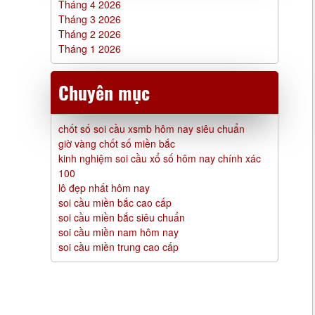
Tháng 4 2026
Tháng 3 2026
Tháng 2 2026
Tháng 1 2026
Chuyên mục
chốt số soi cầu xsmb hôm nay siêu chuẩn
giờ vàng chốt số miền bắc
kinh nghiệm soi cầu xổ số hôm nay chính xác
100
lô đẹp nhất hôm nay
soi cầu miền bắc cao cấp
soi cầu miền bắc siêu chuẩn
soi cầu miền nam hôm nay
soi cầu miền trung cao cấp