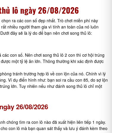
thủ lô ngày 26/08/2026
h chọn ra các con số đẹp nhất. Trò chơi miễn phí này
ất nhiều người tham gia vì tính an toàn của nó luôn
ưới đây sẽ là lý do để bạn nên chơi song thủ lô:
ả các con số. Nên chơi song thủ lô 2 con thì cơ hội trúng
ó được một tỷ lệ ăn lớn. Thông thường khi xác định được
 phòng tránh trường hợp lô về con lộn của nó. Chính vì lý
ng. Ví dụ điển hình như: bạn soi ra cầu con 85, do sợ lộn
trúng lớn. Tuy nhiên nếu như đánh song thủ lô chỉ một
ngày 26/08/2026
h chóng tìm ra con lô nào đã xuất hiện liên tiếp 1 ngày.
ầu cho con lô mà bạn quan sát thấy và lưu ý đánh kèm theo