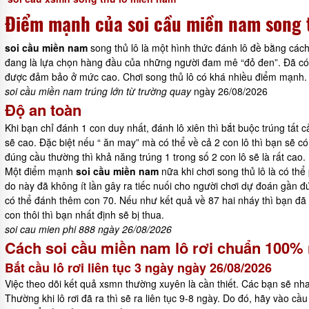
Điểm mạnh của soi cầu miền nam song 
soi cầu miền nam
song thủ lô là một hình thức đánh lô đề bằng các
đang là lựa chọn hàng đầu của những người đam mê “đỏ đen”. Đã có r
được đảm bảo ở mức cao. Chơi song thủ lô có khá nhiều điểm mạnh. D
soi cầu miền nam trúng lớn từ trường quay
ngày 26/08/2026
Độ an toàn
Khi bạn chỉ đánh 1 con duy nhất, đánh lô xiên thì bắt buộc trúng tất c
sẽ cao. Đặc biệt nếu “ ăn may” mà có thể về cả 2 con lô thì bạn sẽ c
đúng cầu thường thì khả năng trúng 1 trong số 2 con lô sẽ là rất cao.
Một điểm mạnh
soi cầu miền nam
nữa khi chơi song thủ lô là có thể
do này đã không ít lần gây ra tiếc nuối cho người chơi dự đoán gần đú
có thể đánh thêm con 70. Nếu như kết quả về 87 hai nháy thì bạn đã 
con thôi thì bạn nhất định sẽ bị thua.
soi cau mien phi 888 ngày 26/08/2026
Cách soi cầu miền nam lô rơi chuẩn 100% 
Bắt cầu lô rơi liên tục 3 ngày ngày 26/08/2026
Việc theo dõi kết quả xsmn thường xuyên là cần thiết. Các bạn sẽ nhan
Thường khi lô rơi đã ra thì sẽ ra liên tục 9-8 ngày. Do đó, hãy vào c