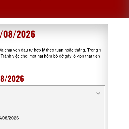
6/08/2026
Và chia vốn đầu tư hợp lý theo tuần hoặc tháng. Trong 1
ránh việc chơi một hai hôm bỏ dở gây lỗ -tổn thất tiền
08/2026
6/08/2026