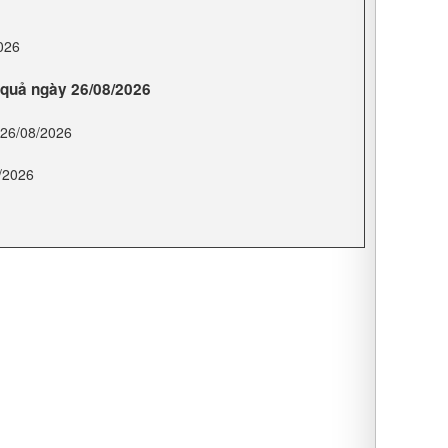
026
 quả ngày 26/08/2026
y 26/08/2026
8/2026