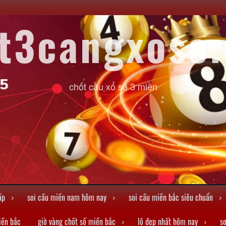
t3cangxoso
chốt cầu xổ số 3 miền
ấp
soi cầu miền nam hôm nay
soi cầu miền bắc siêu chuẩn
iền bắc
giờ vàng chốt số miền bắc
lô đẹp nhất hôm nay
s