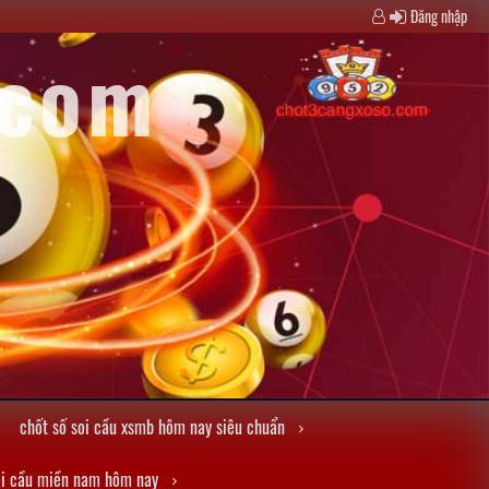
Đăng nhập
.com
chốt số soi cầu xsmb hôm nay siêu chuẩn
oi cầu miền nam hôm nay