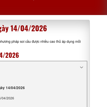
ngày 14/04/2026
phương pháp soi cầu được nhiều cao thủ áp dụng mỗi
04/2026
gày 14/04/2026
4/04/2026