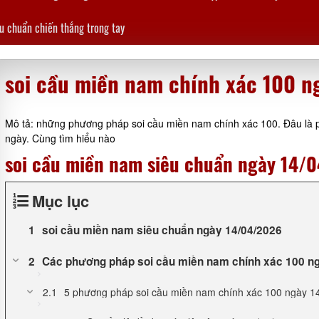
u chuẩn chiến thắng trong tay
soi cầu miền nam chính xác 100 
Mô tả: những phương pháp soi cầu miền nam chính xác 100. Đâu là 
ngày. Cùng tìm hiểu nào
soi cầu miền nam siêu chuẩn ngày 14/
Mục lục
soi cầu miền nam siêu chuẩn ngày 14/04/2026
Các phương pháp soi cầu miền nam chính xác 100 n
5 phương pháp soi cầu miền nam chính xác 100 ngày 1