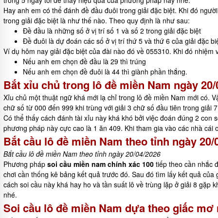
trong 5 ngày tới để thấy hiệu quả của phương pháp này nhé.
Hay anh em có thể đánh đề đầu đuôi trong giải đặc biệt. Khi đó người 
trong giải đặc biệt là như thế nào. Theo quy định là như sau:
Đề đầu là những số ở vị trí số 1 và số 2 trong giải đặc biệt
Đề đuôi là dự đoán các số ở vị trí thứ 5 và thứ 6 của giải đặc bi
Ví dụ hôm nay giải đặc biệt của đài nào đó về 055310. Khi đó nhiệm v
Nếu anh em chọn đề đầu là 29 thì trúng
Nếu anh em chọn đề đuôi là 44 thì giành phần thắng.
Bắt xỉu chủ trong lô đề miền Nam ngày 20/
Xỉu chủ một thuật ngữ khá mới lạ chỉ trong lô đề miền Nam mới có. Vậ
chữ số từ 000 đến 999 khi trùng với giải 3 chữ số đầu tiên trong giải 7
Có thể thấy cách đánh tài xỉu này khá khó bởi việc đoán đúng 2 con số
phương pháp này cực cao là 1 ăn 409. Khi tham gia vào các nhà cái onl
Bắt cầu lô đề miền Nam theo tỉnh ngày 20/
Bắt cầu lô đề miền Nam theo tỉnh ngày 20/04/2026
Phương pháp
soi cầu miền nam chính xác 100
tiếp theo cần nhắc đ
chơi cần thống kê bảng kết quả trước đó. Sau đó tìm lấy kết quả của 
cách soi cầu này khá hay ho và tần suất lô về trùng lặp ở giải 8 gặ
nhé.
Soi cầu lô đề miền Nam dựa theo giấc mơ 