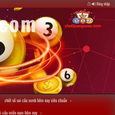
Đăng nhập
.com
chốt số soi cầu xsmb hôm nay siêu chuẩn
oi cầu miền nam hôm nay