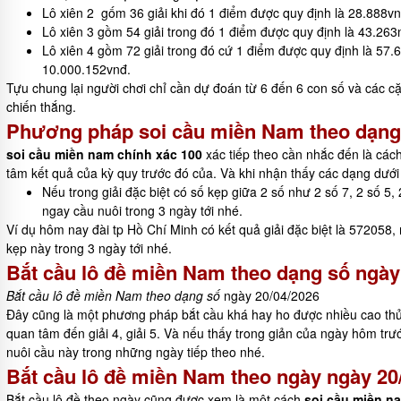
Lô xiên 2 gốm 36 giải khi đó 1 điểm được quy định là 28.888v
Lô xiên 3 gồm 54 giải trong đó 1 điểm được quy định là 43.263
Lô xiên 4 gồm 72 giải trong đó cứ 1 điểm được quy định là 57.
10.000.152vnđ.
Tựu chung lại người chơi chỉ cần dự đoán từ 6 đến 6 con số và các cặ
chiến thắng.
Phương pháp soi cầu miền Nam theo dạng 
soi cầu miền nam chính xác 100
xác tiếp theo cần nhắc đến là các
tâm kết quả của kỳ quy trước đó của. Và khi nhận thấy các dạng dưới
Nếu trong giải đặc biệt có số kẹp giữa 2 số như 2 số 7, 2 số 5
ngay cầu nuôi trong 3 ngày tới nhé.
Ví dụ hôm nay đài tp Hồ Chí Minh có kết quả giải đặc biệt là 572058,
kẹp này trong 3 ngày tới nhé.
Bắt cầu lô đề miền Nam theo dạng số ngày
Bắt cầu lô đề miền Nam theo dạng số
ngày 20/04/2026
Đây cũng là một phương pháp bắt cầu khá hay ho được nhiều cao thủ s
quan tâm đến giải 4, giải 5. Và nếu thấy trong giản của ngày hôm trướ
nuôi cầu này trong những ngày tiếp theo nhé.
Bắt cầu lô đề miền Nam theo ngày ngày 20
Bắt cầu lô đề theo ngày cũng được xem là một cách
soi cầu miền n