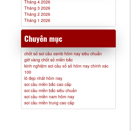
Tháng 4 2026
Tháng 3 2026
Tháng 2 2026
Tháng 1 2026
Chuyên mục
chốt số soi cầu xsmb hôm nay siêu chuẩn
giờ vàng chốt số miền bắc
kinh nghiệm soi cầu xổ số hôm nay chính xác
100
lô đẹp nhất hôm nay
soi cầu miền bắc cao cấp
soi cầu miền bắc siêu chuẩn
soi cầu miền nam hôm nay
soi cầu miền trung cao cấp