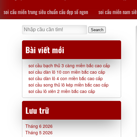
soi cầu miền trung siêu chuẩn cầu đẹp số ngon
soi cầu miền nam siê
Search
Bài viết mới
soi cầu bạch thủ 3 càng miền bắc cao cấp
soi cầu dàn lô 10 con miền bắc cao cấp
soi cầu dàn lô 4 con miền bắc cao cấp
soi cầu song thủ lô kép miền bắc cao cấp
soi cầu lô xiên 2 miền bắc cao cấp
Lưu trữ
Tháng 6 2026
Tháng 5 2026