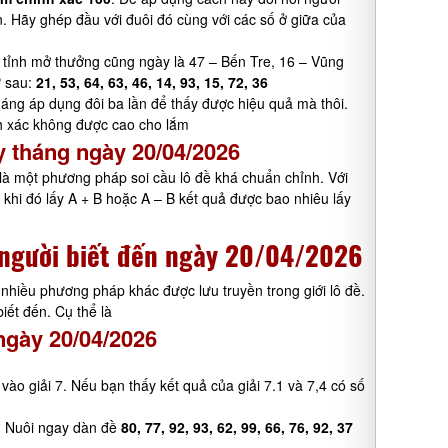
n. Hãy ghép đầu với đuôi đó cùng với các số ở giữa của
3 tỉnh mở thưởng cũng ngày là 47 – Bến Tre, 16 – Vũng
ư sau:
21, 53, 64, 63, 46, 14, 93, 15, 72, 36
háng áp dụng đôi ba lần để thấy được hiệu quả mà thôi.
h xác không được cao cho lắm
y tháng ngày 20/04/2026
à một phương pháp soi cầu lô đề khá chuẩn chỉnh. Với
khi đó lấy A + B hoặc A – B kết quả được bao nhiêu lấy
 người biết đến ngày 20/04/2026
 nhiều phương pháp khác được lưu truyền trong giới lô đề.
iết đến. Cụ thể là
ngày 20/04/2026
vào giải 7. Nếu bạn thấy kết quả của giải 7.1 và 7,4 có số
1. Nuôi ngay dàn đề
80, 77, 92, 93, 62, 99, 66, 76, 92, 37