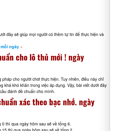
ới đây sẽ giúp mọi người có thêm tự tin để thực hiện và
 mỗi ngày
«
uẩn cho lô thủ mới ! ngày
 pháp cho người chơi thực hiện. Tuy nhiên, điều này chỉ
g khá khó khăn trong việc áp dụng. Vậy, bài viết dưới đây
i cầu đánh đề chuẩn cho mình.
chuẩn xác theo bạc nhớ. ngày
 0 thì qua ngày hôm sau sẽ về tổng 6.
 15 thì qua ngày hôm sau sẽ về tổng 2.