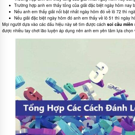
Trường hợp anh em thấy tổng của giải đặc biệt ngày hôm nay b
Nếu anh em thấy giải nổi bật nhất ngày hôm đó về lô 72 thì ng
Nếu giải đặc biệt ngày hôm đó anh em thấy về lô 51 thì ngày h
Mọi người dựa vào các dấu hiệu này sẽ tìm được cách
soi cầu miền
được nhiều tay chơi lão luyện áp dụng nên anh em yên tâm lựa chọn 