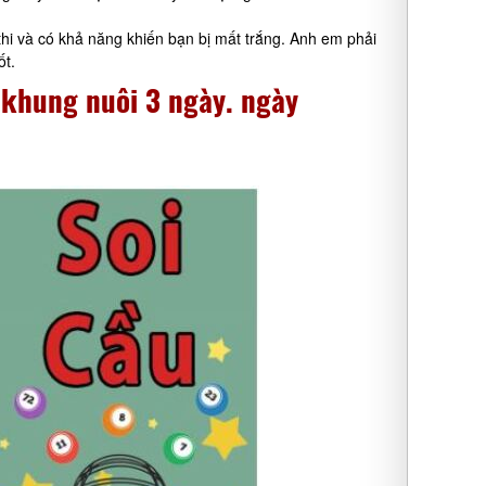
hi và có khả năng khiến bạn bị mất trắng. Anh em phải
ốt.
 khung nuôi 3 ngày. ngày