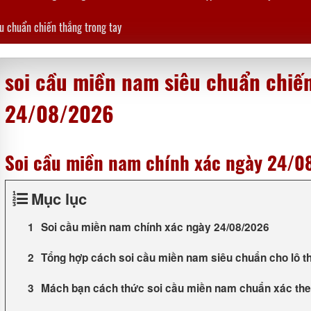
u chuẩn chiến thắng trong tay
soi cầu miền nam siêu chuẩn chiế
24/08/2026
Soi cầu miền nam chính xác ngày 24/
Mục lục
Soi cầu miền nam chính xác ngày 24/08/2026
Tổng hợp cách soi cầu miền nam siêu chuẩn cho lô t
Mách bạn cách thức soi cầu miền nam chuẩn xác the