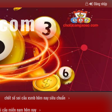
Đăng nhập
.com
chốt số soi cầu xsmb hôm nay siêu chuẩn
oi cầu miền nam hôm nay