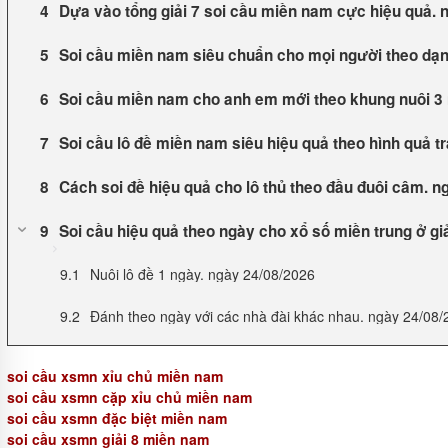
Dựa vào tổng giải 7 soi cầu miền nam cực hiệu quả. 
Soi cầu miền nam siêu chuẩn cho mọi người theo dạn
Soi cầu miền nam cho anh em mới theo khung nuôi 3 
Soi cầu lô đề miền nam siêu hiệu quả theo hình quả t
Cách soi đề hiệu quả cho lô thủ theo đầu đuôi câm. n
Soi cầu hiệu quả theo ngày cho xổ số miền trung ở giả
Nuôi lô đề 1 ngày. ngày 24/08/2026
Đánh theo ngày với các nhà đài khác nhau. ngày 24/08/
soi cầu xsmn xỉu chủ miền nam
soi cầu xsmn cặp xỉu chủ miền nam
soi cầu xsmn đặc biệt miền nam
soi cầu xsmn giải 8 miền nam