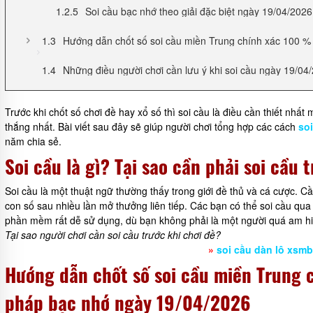
Soi cầu bạc nhớ theo giải đặc biệt ngày 19/04/2026
Hướng dẫn chốt số soi cầu miền Trung chính xác 100 % 
Những điều người chơi cần lưu ý khi soi cầu ngày 19/04
Trước khi chốt số chơi đề hay xổ số thì soi cầu là điều cần thiết nhấ
thắng nhất. Bài viết sau đây sẽ giúp người chơi tổng hợp các cách
so
năm chia sẻ.
Soi cầu là gì? Tại sao cần phải soi cầu
Soi cầu là một thuật ngữ thường thấy trong giới đề thủ và cá cược. Cầ
con số sau nhiều lần mở thưởng liên tiếp. Các bạn có thể soi cầu qua
phần mềm rất dễ sử dụng, dù bạn không phải là một người quá am h
Tại sao người chơi cần soi cầu trước khi chơi đề?
»
soi cầu dàn lô xsm
Hướng dẫn chốt số soi cầu miền Trung
pháp bạc nhớ ngày 19/04/2026