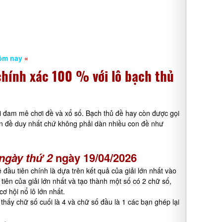
ôm nay
«
chính xác 100 % với lô bạch thủ
ai đam mê chơi đề và xổ số. Bạch thủ đề hay còn được gọi
on đề duy nhất chứ không phải dàn nhiều con đề như
 ngày thứ 2
ngày 19/04/2026
 đầu tiên chính là dựa trên kết quả của giải lớn nhất vào
tiên của giải lớn nhất và tạo thành một số có 2 chữ số,
ơ hội nổ lô lớn nhất.
 thấy chữ số cuối là 4 và chữ số đầu là 1 các bạn ghép lại