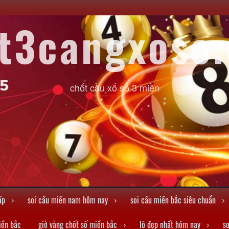
t3cangxoso
chốt cầu xổ số 3 miền
ấp
soi cầu miền nam hôm nay
soi cầu miền bắc siêu chuẩn
iền bắc
giờ vàng chốt số miền bắc
lô đẹp nhất hôm nay
s