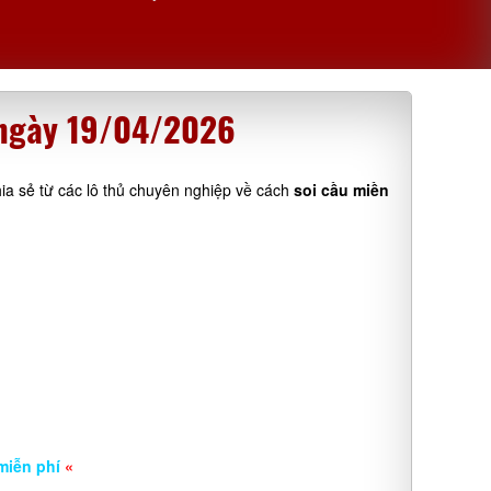
 ngày 19/04/2026
ia sẻ từ các lô thủ chuyên nghiệp về cách
soi cầu miền
miễn phí
«