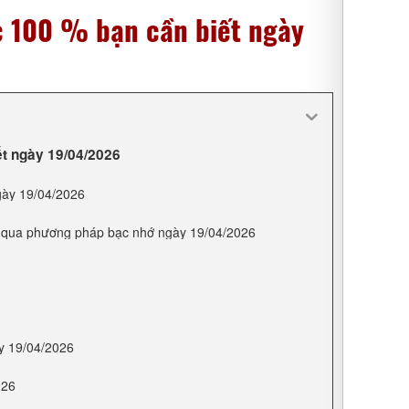
c 100 % bạn cần biết ngày
ết ngày 19/04/2026
ngày 19/04/2026
% qua phương pháp bạc nhớ ngày 19/04/2026
ày 19/04/2026
026