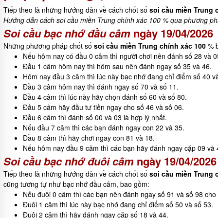
Tiếp theo là những hướng dẫn về cách chốt số
soi cầu miền Trung 
Hướng dẫn cách soi cầu miền Trung chính xác 100 % qua phương ph
Soi cầu bạc nhớ đầu câm
ngày 19/04/2026
Những phương pháp chốt số
soi cầu miền Trung chính xác 100
% b
Nếu hôm nay có đầu 0 câm thì người chơi nên đánh số 28 và 
Đầu 1 câm hôm nay thì hôm sau nên đánh ngay số 35 và 46.
Hôm nay đầu 3 câm thì lúc này bạc nhớ đang chỉ điểm số 40 v
Đầu 3 câm hôm nay thì đánh ngay số 70 và số 11.
Đầu 4 câm thì lúc này hãy chọn đánh số 60 và số 80.
Đầu 5 câm hãy đầu tư tiền ngay cho số 46 và số 06.
Đầu 6 câm thì đánh số 00 và 03 là hợp lý nhất.
Nếu đầu 7 câm thì các bạn đánh ngay con 22 và 35.
Đầu 8 câm thì hãy chơi ngay con 81 và 18.
Nếu hôm nay đầu 9 câm thì các bạn hãy đánh ngay cặp 09 và 
Soi cầu bạc nhớ đuôi câm
ngày 19/04/2026
Tiếp theo là những hướng dẫn về cách chốt số
soi cầu miền Trung 
cũng tương tự như bạc nhớ đầu câm, bao gồm:
Nếu đuôi 0 câm thì các bạn nên đánh ngay số 91 và số 98 cho 
Đuôi 1 câm thì lúc này bạc nhớ đang chỉ điểm số 50 và số 53.
Đuôi 2 câm thì hãy đánh ngay cặp số 18 và 44.