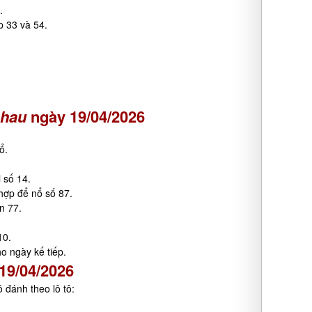
.
p 33 và 54.
nhau
ngày 19/04/2026
ổ.
 số 14.
 hợp để nổ số 87.
n 77.
10.
o ngày kế tiếp.
19/04/2026
ô đánh theo lô tô: