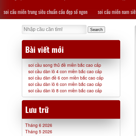
soi cầu miền trung siêu chuẩn cầu đẹp số ngon
soi cầu miền nam siê
Search
Bài viết mới
soi cầu song thủ đề miền bắc cao cấp
soi cầu dàn lô 4 con miền bắc cao cấp
soi cầu dàn đề 6 con miền bắc cao cấp
soi cầu dàn lô 6 con miền bắc cao cấp
soi cầu dàn lô 8 con miền bắc cao cấp
Lưu trữ
Tháng 6 2026
Tháng 5 2026