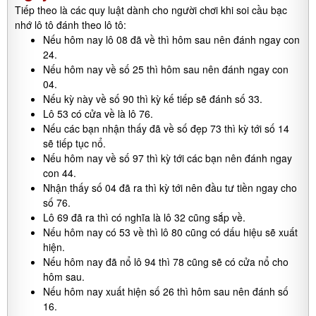
Tiếp theo là các quy luật dành cho người chơi khi soi cầu bạc
nhớ lô tô đánh theo lô tô:
Nếu hôm nay lô 08 đã về thì hôm sau nên đánh ngay con
24.
Nếu hôm nay về số 25 thì hôm sau nên đánh ngay con
04.
Nếu kỳ này về số 90 thì kỳ kế tiếp sẽ đánh số 33.
Lô 53 có cửa về là lô 76.
Nếu các bạn nhận thấy đã về số đẹp 73 thì kỳ tới số 14
sẽ tiếp tục nổ.
Nếu hôm nay về số 97 thì kỳ tới các bạn nên đánh ngay
con 44.
Nhận thấy số 04 đã ra thì kỳ tới nên đầu tư tiền ngay cho
số 76.
Lô 69 đã ra thì có nghĩa là lô 32 cũng sắp về.
Nếu hôm nay có 53 về thì lô 80 cũng có dấu hiệu sẽ xuất
hiện.
Nếu hôm nay đã nổ lô 94 thì 78 cũng sẽ có cửa nổ cho
hôm sau.
Nếu hôm nay xuất hiện số 26 thì hôm sau nên đánh số
16.