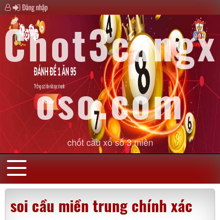
Đăng nhập
Chot3cangx
oso.com
chốt cầu xổ số 3 miền
soi cầu miền trung chính xác