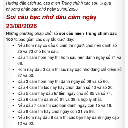
Hướng dẫn cách soi cầu miền Trung chính xác 100 % qua
phương pháp bạc nhớ
ngày 23/08/2026
Soi cầu bạc nhớ đầu câm
ngày
23/08/2026
Những phương pháp chốt số
soi cầu miền Trung chính xác
100
% bao gồm các quy tắc dưới đây:
Nếu hôm nay có đầu 0 câm thì người chơi nên đánh số
25 và 73 cho hôm sau.
Đầu 1 câm hôm nay thì hôm sau nên đánh ngay số 71 và
08.
Hôm nay đầu 3 câm thì lúc này bạc nhớ đang chỉ điểm số
87 và 50.
Đầu 3 câm hôm nay thì đánh ngay số 08 và số 60.
Đầu 4 câm thì lúc này hãy chọn đánh số 43 và số 20.
Đầu 5 câm hãy đầu tư tiền ngay cho số 85 và số 74.
Đầu 6 câm thì đánh số 61 và 39 là hợp lý nhất.
Nếu đầu 7 câm thì các bạn đánh ngay con 15 và 16.
Đầu 8 câm thì hãy chơi ngay con 31 và 86.
Nếu hôm nay đầu 9 câm thì các bạn hãy đánh ngay cặp
12 và 02.