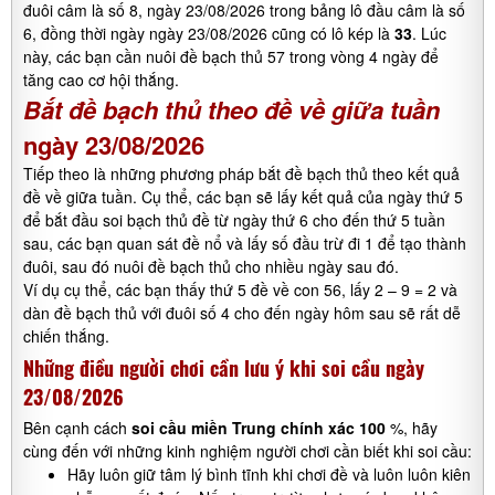
đuôi câm là số 8, ngày 23/08/2026 trong bảng lô đầu câm là số
6, đồng thời ngày ngày 23/08/2026 cũng có lô kép là
33
. Lúc
này, các bạn cần nuôi đề bạch thủ 57 trong vòng 4 ngày để
tăng cao cơ hội thắng.
Bắt đề bạch thủ theo đề về giữa tuần
ngày 23/08/2026
Tiếp theo là những phương pháp bắt đề bạch thủ theo kết quả
đề về giữa tuần. Cụ thể, các bạn sẽ lấy kết quả của ngày thứ 5
để bắt đầu soi bạch thủ đề từ ngày thứ 6 cho đến thứ 5 tuần
sau, các bạn quan sát đề nổ và lấy số đầu trừ đi 1 để tạo thành
đuôi, sau đó nuôi đề bạch thủ cho nhiều ngày sau đó.
Ví dụ cụ thể, các bạn thấy thứ 5 đề về con 56, lấy 2 – 9 = 2 và
dàn đề bạch thủ với đuôi số 4 cho đến ngày hôm sau sẽ rất dễ
chiến thắng.
Những điều người chơi cần lưu ý khi soi cầu ngày
23/08/2026
Bên cạnh cách
soi cầu miền Trung chính xác 100
%, hãy
cùng đến với những kinh nghiệm người chơi cần biết khi soi cầu:
Hãy luôn giữ tâm lý bình tĩnh khi chơi đề và luôn luôn kiên