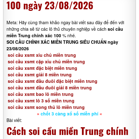
100 ngày 23/08/2026
Meta: Hãy cùng tham khảo ngay bài viết sau đây để đến với
những chia sẻ từ các lô thủ chuyên nghiệp về cách
soi cầu
miền Trung chính xác 100
% nhé.
SOI CẦU CHÍNH XÁC MIỀN TRUNG SIÊU CHUẨN ngày
23/08/2026
soi cầu xsmt xỉu chủ miền trung
soi cầu xsmt cặp xỉu chủ miền trung
soi cầu xsmt đặc biệt miền trung
soi cầu xsmt giải 8 miền trung
soi cầu xsmt đầu đuôi đặc biệt miền trung
soi cầu xsmt đầu đuôi giải 8 miền trung
soi cầu xsmt bao lô miền trung
soi cầu xsmt lô 3 số miền trung
soi cầu xsmt song thủ lô miền trung
»
chốt 3 càng xổ số miễn phí
«
Bài viết:
Cách soi cầu miền Trung chính