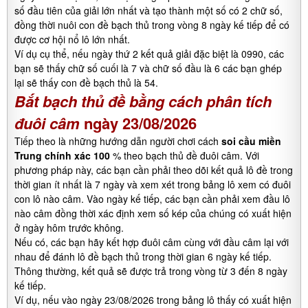
số đầu tiên của giải lớn nhất và tạo thành một số có 2 chữ số,
đồng thời nuôi con đề bạch thủ trong vòng 8 ngày kế tiếp để có
được cơ hội nổ lô lớn nhất.
Ví dụ cụ thể, nếu ngày thứ 2 kết quả giải đặc biệt là 0990, các
bạn sẽ thấy chữ số cuối là 7 và chữ số đầu là 6 các bạn ghép
lại sẽ thấy con đề bạch thủ là 54.
Bắt bạch thủ đề bằng cách phân tích
đuôi câm
ngày 23/08/2026
Tiếp theo là những hướng dẫn người chơi cách
soi cầu miền
Trung chính xác 100
% theo bạch thủ đề đuôi câm. Với
phương pháp này, các bạn cần phải theo dõi kết quả lô đề trong
thời gian ít nhất là 7 ngày và xem xét trong bảng lô xem có đuôi
con lô nào câm. Vào ngày kế tiếp, các bạn cần phải xem đầu lô
nào câm đồng thời xác định xem số kép của chúng có xuất hiện
ở ngày hôm trước không.
Nếu có, các bạn hãy kết hợp đuôi câm cùng với đầu câm lại với
nhau để đánh lô đề bạch thủ trong thời gian 6 ngày kế tiếp.
Thông thường, kết quả sẽ được trả trong vòng từ 3 đến 8 ngày
kế tiếp.
Ví dụ, nếu vào ngày 23/08/2026 trong bảng lô thấy có xuất hiện