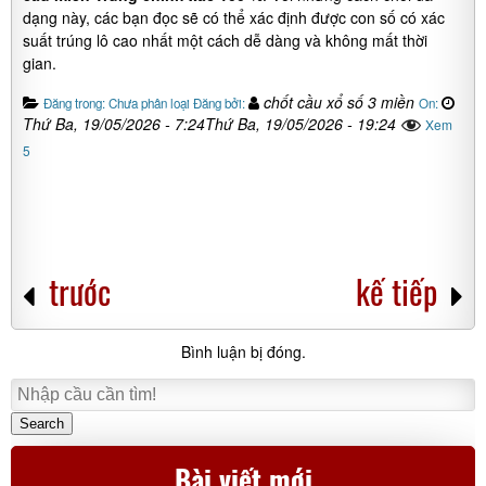
dạng này, các bạn đọc sẽ có thể xác định được con số có xác
suất trúng lô cao nhất một cách dễ dàng và không mất thời
gian.
chốt cầu xổ số 3 miền
Đăng trong: Chưa phân loại
Đăng bởi:
On:
Thứ Ba, 19/05/2026 - 7:24Thứ Ba, 19/05/2026 - 19:24
Xem
5
trước
kế tiếp
Bình luận bị đóng.
Search
Bài viết mới