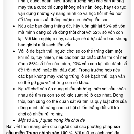
nhẫn, quyết đoán. Nếu trong trường hợp các bạn không
may thua cược thì cũng không nên nản lòng, hãy tiếp tục
vận dụng những kỹ năng mình có và học hỏi nhiều hơn
để tăng xác suất thắng cược cho những lần sau.
Nếu các bạn đang thắng đề, hãy luôn giữ lại 56% số vốn
mà mình đang có và đồng thời chơi với 52% số vốn còn
lại. Với kinh nghiệm này, các bạn sẽ được đảm bảo không
bao giờ bị mất sạch tiền vốn.
Với lô đề bạch thủ, người chơi sẽ có thể trúng đậm một
khi nổ lô, tuy nhiên, nếu các bạn đã chắc chắn thì chỉ nên
đánh 86% số tiền của mình, 20% vốn còn lại nên đánh số
đề trên dưới hoặc lộn đầu đuôi. Trong trường hợp nếu
các bạn không may không trúng lô đề bạch thủ, bạn vẫn
có thể gỡ gạc với những con số khác.
Người chơi nên áp dụng nhiều phương thức soi cầu khác
nhau để tìm ra con số có xác suất nổ lô cao nhất. Đồng
thời, bạn cũng có thể quan sát và tìm ra quy luật chơi của
riêng mình để nâng cao cơ hội chiến thắng đối với trò
chơi có nhiều rủi ro này.
Một số lưu ý quan trọng khi chơi đề
Bài viết trên mang đến cho người chơi các phương pháp
soi
cầu miền Trung chính xác 100
%. Với những cách chơi đa