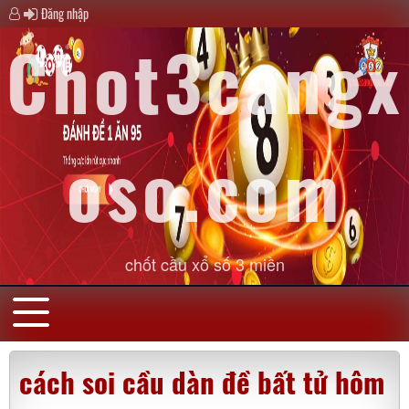
Đăng nhập
Chot3cangx
oso.com
chốt cầu xổ số 3 miền
cách soi cầu dàn đề bất tử hôm