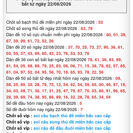
bất tử ngày 22/08/2026
Chốt số bạch thủ đề miễn phí ngày 22/08/2026 :
53
Chốt số song thủ đề ngày 22/08/2026 :
63, 79
Dàn đề 10 số cực chuẩn miễn phí ngày 22/08/2026 :
80, 01, 39,
67, 39, 99, 61, 72, 52, 26
Dàn đề 20 số ngày 22/08/2026 :
37, 70, 25, 73, 27, 90, 36, 61,
03, 55, 37, 43, 99, 60, 42, 23, 76, 53, 53, 76
Dàn đề 36 con số bất bại ngày 22/08/2026
78, 61, 36, 83, 99,
81, 54, 05, 68, 89, 79, 25, 83, 06, 06, 71, 15, 38, 78, 82, 57, 85,
61, 04, 97, 52, 04, 95, 56, 70, 18, 65, 93, 78, 22, 56
Dàn đề 50 số bất tử đẹp nhất hôm nay ngày 22/08/2026 :
09,
58, 25, 69, 35, 28, 79, 75, 12, 54, 62, 54, 59, 65, 00, 46, 97, 19,
34, 03, 49, 71, 36, 17, 31, 25, 47, 79, 87, 70, 03, 66, 91, 96, 65,
28, 39, 69, 74, 38, 95, 86, 89, 16, 32, 28, 78, 65, 34, 04
Số đề đầu hôm nay ngày 22/08/2026 :
5
Số đề đuôi hôm nay ngày 22/08/2026 :
7
Chốt số víp :
soi cầu bạch thủ đề miền bắc cao cấp
Chốt số víp :
soi cầu song thủ đề miền bắc cao cấp
Chốt số víp :
soi cầu đề đầu đuôi miền bắc cao cấp