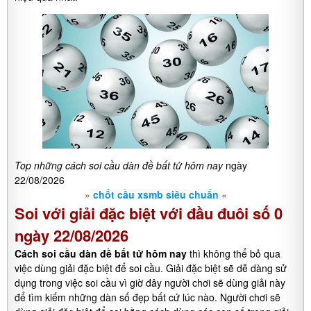
Top những cách soi cầu dàn đề bất tử hôm nay
ngày
22/08/2026
»
chốt cầu xsmb siêu chuẩn
«
Soi với giải đặc biệt với đầu đuôi số 0
ngày 22/08/2026
Cách soi cầu dàn đề bất tử hôm nay
thì không thể bỏ qua
việc dùng giải đặc biệt để soi cầu. Giải đặc biệt sẽ dễ dàng sử
dụng trong việc soi cầu vì giờ đây người chơi sẽ dùng giải này
để tìm kiếm những dàn số đẹp bất cứ lúc nào. Người chơi sẽ