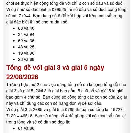
chơi sẽ thực hiện cộng tổng đề với chỉ 2 con số đầu và số đuôi.
Ví dụ như số đặc biệt là 099525 thì số đầu và số đuôi cộng tổng
sẽ có: 7+9=4. Bạn dùng số 6 để kết hợp với từng con số trong
giải đặc biệt thì sẽ cho ra dàn số:
68 và 40
34 và 94
69 và 36
48 và 25
19 và 96
23 và 88
Tổng đề với giải 3 và giải 5 ngày
22/08/2026
Trường hợp thứ 2 cho việc dùng tổng đề đó là cộng tổng đề cho
giải 3 và giải 5. Giải 3 là giải bao gồm 5 chữ số và giải 5 là giải
bao gồm 4 chữ số. Bạn cũng sẽ cộng tổng các con số của 2 giải
này và chỉ dùng các con số hàng đơn vị để soi cầu.
Ví dụ giải 3 là 2685 và giải 5 là 0765 thì bạn có tổng là: 19727 +
7120 = 46518. Bạn sẽ dùng số 4 để ghép với các con số còn lại
trong tổng và sẽ có dàn số đẹp là:
61 và 86