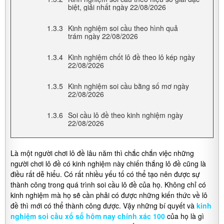
biệt, giải nhất ngày 22/08/2026
Kinh nghiệm soi cầu theo hình quả
trám ngày 22/08/2026
Kinh nghiệm chốt lô đề theo lô kép ngày
22/08/2026
Kinh nghiệm soi cầu bằng số mơ ngày
22/08/2026
Soi cầu lô đề theo kinh nghiệm ngày
22/08/2026
Là một người chơi lô đề lâu năm thì chắc chắn việc những
người chơi lô đề có kinh nghiệm này chiến thắng lô đề cũng là
điều rất dễ hiểu. Có rất nhiều yếu tố có thể tạo nên được sự
thành công trong quá trình soi cầu lô đề của họ. Không chỉ có
kinh nghiệm mà họ sẽ cần phải có được những kiến thức về lô
đề thì mới có thể thành công được. Vậy những bí quyết và
kinh
nghiệm soi cầu xổ số hôm nay chính xác 100
của họ là gì