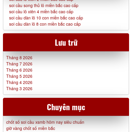
soi cầu song thủ lô miền bắc cao cấp
soi cầu lô xiên 4 miền bắc cao cấp
soi cầu dàn lô 10 con miền bắc cao cấp
soi cầu dàn lô 8 con miền bắc cao cấp
Lưu trữ
Tháng 8 2026
Tháng 7 2026
Tháng 6 2026
Tháng 5 2026
Tháng 4 2026
Tháng 3 2026
Chuyên mục
chốt số soi cầu xsmb hôm nay siêu chuẩn
giờ vàng chốt số miền bắc