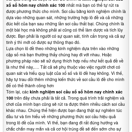
xổ số hôm nay chính xác 100
nhất mà bạn có thể tự rút ra
được phương thức cho mình. Soi cầu bằng kinh nghiệm chính là
dựa vào những quan sát, những trường hợp lô đề và cả những
đúc kết của bạn sau những lần soi cầu thất bại. Chúng chính là
một bài học mà không phải ai cũng có thể làm dược và tích lũy
được. Bạn phải là người có sự quan sát, tính cẩn trọng và cả sự
tinh ý thì mới có được sự thông thạo đó.
Lựa chọn lô đề theo những kinh nghiệm dựa trên vào những
cặp số mà bạn thường thấy chúng hay đi với nhau. Hoặc
phương pháp nào sẽ sử dụng thích hợp nếu như kết quả đề về
là như thế này,…. Tất cả sẽ phụ thuộc vào việc người chơi có
quan sát và hiểu quy luật của xổ số và lô đề hay không. Vì thế,
hãy tự trau dồi thêm những kiến thức về soi cầu lô đề cho mình
để có thể thành công hơn
Tóm lại, các
kinh nghiệm soi cầu xổ số hôm nay chính xác
100
trên đây chưa phải là tất cả. Trong quá trình trải nghiệm và
chơi của mình bạn cũng sẽ rút ra được thêm nhiều cách soi cầu
khác nhau. Chúng thể hiện được bạn đang thật sự nghiêm túc
đầu tư và tìm hiểu về những phương thức soi cầu hiệu quả
trong lô đề của mình. Vì thế, bạn đang đi rất đúng hướng và
chắc chắn may mắn và cả cơ hội trúng đề sẽ đến sớm cho sự