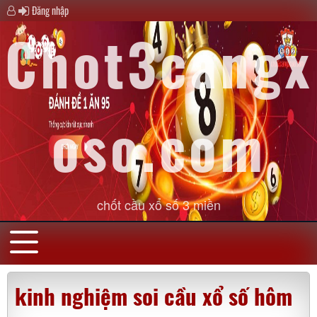
Đăng nhập
Chot3cangx
oso.com
chốt cầu xổ số 3 miền
kinh nghiệm soi cầu xổ số hôm