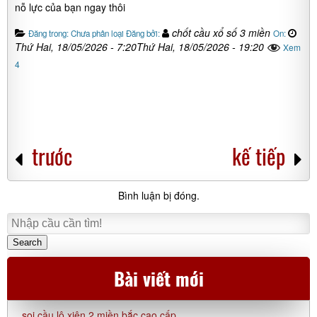
nỗ lực của bạn ngay thôi
chốt cầu xổ số 3 miền
Đăng trong: Chưa phân loại
Đăng bởi:
On:
Thứ Hai, 18/05/2026 - 7:20Thứ Hai, 18/05/2026 - 19:20
Xem
4
trước
kế tiếp
Bình luận bị đóng.
Search
Bài viết mới
soi cầu lô xiên 2 miền bắc cao cấp