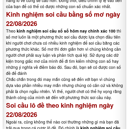
năng lô về cũng sẽ cao hơn. Đồng thời, điều chỉnh tỷ lệ vào tiền
của bạn để có thể có được những con số chuẩn xác nhất.
Kinh nghiệm soi cầu bằng số mơ ngày
22/08/2026
Theo
kinh nghiệm soi cầu xổ số hôm nay chính xác 100
thì
số mơ luôn là một phương thức soi cầu được lựa chọn đầu tiên
khi người chơi chưa có nhiều kinh nghiệm để soi cầu bằng các
phương thức khác. Số mơ thì đơn giản hơn vì chúng không cần
người chơi phải suy luận và phân tích quá kỹ. Sử dụng các dữ
kiện trong giấc mơ của mình để đi tìm kiếm những con số hay
những ý nghĩa về điềm báo đó. Sau đó, bạn sẽ có được con số
đề để đánh
Chắc chắn trong đó may mắn cũng sẽ đến với bạn vì chúng
dựa vào phần nhiều may mắn nhưng chúng có căn cứ và không
phải là chọn ngẫu nhiên. Vì thế, người chơi có thể hy vọng rằng
thành công của mình sẽ đến với phương thức soi cầu này.
Soi cầu lô đề theo kinh nghiệm ngày
22/08/2026
Ngoài ra, cũng không thể nào coi thường những gì mà bạn đã
trải qua trong cá cược lô đề. Đó chính là
kinh nghiệm soi cầu