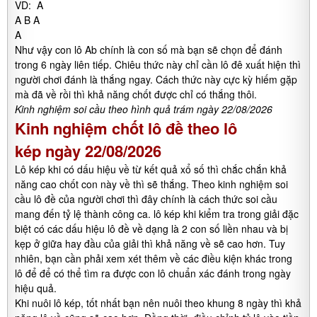
VD: A
A B A
A
Như vậy con lô Ab chính là con số mà bạn sẽ chọn để đánh
trong 6 ngày liên tiếp. Chiêu thức này chỉ cần lô đê xuất hiện thì
người chơi đánh là thắng ngay. Cách thức này cực kỳ hiếm gặp
mà đã về rồi thì khả năng chốt được chỉ có thắng thôi.
Kinh nghiệm soi cầu theo hình quả trám ngày 22/08/2026
Kinh nghiệm chốt lô đề theo lô
kép ngày 22/08/2026
Lô kép khi có dấu hiệu về từ kết quả xổ số thì chắc chắn khả
năng cao chốt con này về thì sẽ thắng. Theo kinh nghiệm soi
cầu lô đề của người chơi thì đây chính là cách thức soi cầu
mang đến tỷ lệ thành công ca. lô kép khi kiểm tra trong giải đặc
biệt có các dấu hiệu lô đề về dạng là 2 con số liền nhau và bị
kẹp ở giữa hay đầu của giải thì khả năng về sẽ cao hơn. Tuy
nhiên, bạn cần phải xem xét thêm về các điều kiện khác trong
lô để để có thể tìm ra được con lô chuẩn xác đánh trong ngày
hiệu quả.
Khi nuôi lô kép, tốt nhất bạn nên nuôi theo khung 8 ngày thì khả