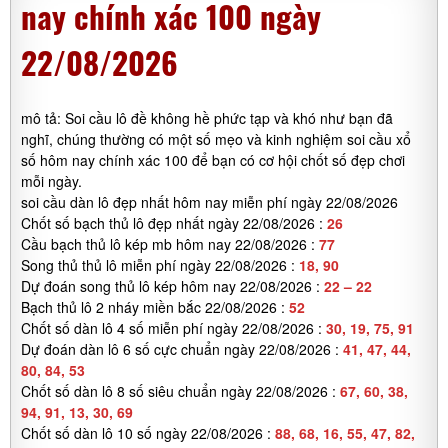
nay chính xác 100 ngày
22/08/2026
mô tả: Soi cầu lô đề không hề phức tạp và khó như bạn đã
nghĩ, chúng thường có một số mẹo và kinh nghiệm soi cầu xổ
số hôm nay chính xác 100 để bạn có cơ hội chốt số đẹp chơi
mỗi ngày.
soi cầu dàn lô đẹp nhất hôm nay miễn phí ngày 22/08/2026
Chốt số bạch thủ lô đẹp nhất ngày 22/08/2026 :
26
Cầu bạch thủ lô kép mb hôm nay 22/08/2026 :
77
Song thủ thủ lô miễn phí ngày 22/08/2026 :
18, 90
Dự đoán song thủ lô kép hôm nay 22/08/2026 :
22 – 22
Bạch thủ lô 2 nháy miền bắc 22/08/2026 :
52
Chốt số dàn lô 4 số miễn phí ngày 22/08/2026 :
30, 19, 75, 91
Dự đoán dàn lô 6 số cực chuẩn ngày 22/08/2026 :
41, 47, 44,
80, 84, 53
Chốt số dàn lô 8 số siêu chuẩn ngày 22/08/2026 :
67, 60, 38,
94, 91, 13, 30, 69
Chốt số dàn lô 10 số ngày 22/08/2026 :
88, 68, 16, 55, 47, 82,