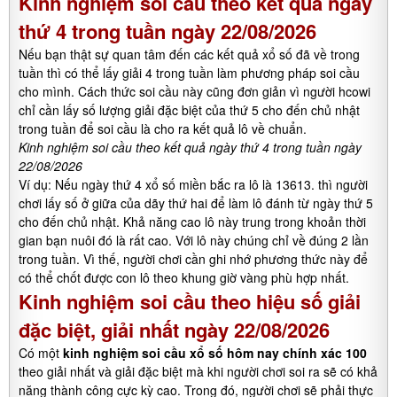
Kinh nghiệm soi cầu theo kết quả ngày
thứ 4 trong tuần ngày 22/08/2026
Nếu bạn thật sự quan tâm đến các kết quả xổ số đã về trong
tuần thì có thể lấy giải 4 trong tuần làm phương pháp soi cầu
cho mình. Cách thức soi cầu này cũng đơn giản vì người hcowi
chỉ cần lấy số lượng giải đặc biệt của thứ 5 cho đến chủ nhật
trong tuần để soi cầu là cho ra kết quả lô về chuẩn.
Kinh nghiệm soi cầu theo kết quả ngày thứ 4 trong tuần ngày
22/08/2026
Ví dụ: Nếu ngày thứ 4 xổ số miền bắc ra lô là 13613. thì người
chơi lấy số ở giữa của dãy thứ hai để làm lô đánh từ ngày thứ 5
cho đến chủ nhật. Khả năng cao lô này trung trong khoản thời
gian bạn nuôi đó là rất cao. Với lô này chúng chỉ về đúng 2 lần
trong tuần. Vì thế, người chơi cần ghi nhớ phương thức này để
có thể chốt được con lô theo khung giờ vàng phù hợp nhất.
Kinh nghiệm soi cầu theo hiệu số giải
đặc biệt, giải nhất ngày 22/08/2026
Có một
kinh nghiệm soi cầu xổ số hôm nay chính xác 100
theo giải nhất và giải đặc biệt mà khi người chơi soi ra sẽ có khả
năng thành công cực kỳ cao. Trong đó, người chơi sẽ phải thực