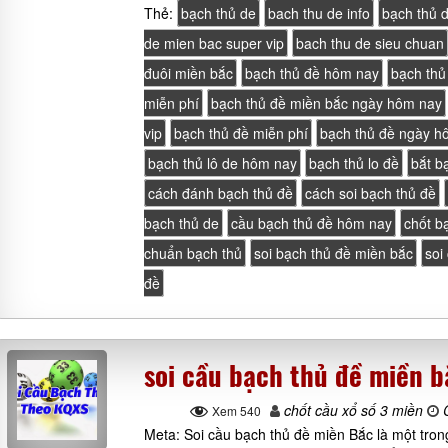
Thẻ:
bạch thủ de
bach thu de info
bạch thủ 
de mien bac super vip
bach thu de sieu chuan
đuôi miền bắc
bạch thủ đề hôm nay
bạch thủ
miễn phí
bạch thủ đề miền bắc ngày hôm nay
vip
bạch thủ đề miễn phí
bạch thủ đề ngày h
bạch thủ lô de hôm nay
bạch thủ lo đề
bắt b
cách đánh bạch thủ đề
cách soi bạch thủ đề
bạch thủ de
cầu bạch thủ đề hôm nay
chốt b
chuẩn bạch thủ
soi bạch thủ đề miền bắc
soi
đề
soi cầu bạch thủ đề miền b
chốt cầu xổ số 3 miền
C
Xem 540
Meta: Soi cầu bạch thủ đề miền Bắc là một tr