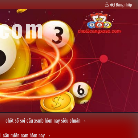
Đăng nhập
.com
chốt số soi cầu xsmb hôm nay siêu chuẩn
oi cầu miền nam hôm nay