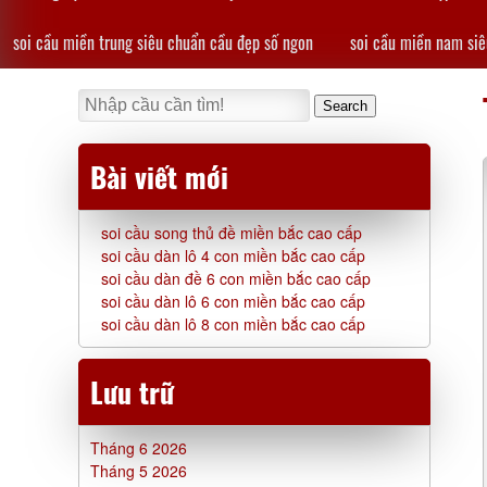
soi cầu miền trung siêu chuẩn cầu đẹp số ngon
soi cầu miền nam siê
Search
Bài viết mới
soi cầu song thủ đề miền bắc cao cấp
soi cầu dàn lô 4 con miền bắc cao cấp
soi cầu dàn đề 6 con miền bắc cao cấp
soi cầu dàn lô 6 con miền bắc cao cấp
soi cầu dàn lô 8 con miền bắc cao cấp
Lưu trữ
Tháng 6 2026
Tháng 5 2026