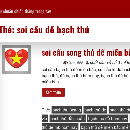
u chuẩn chiến thắng trong tay
Thẻ:
soi cầu đề bạch thủ
soi cầu song thủ đề miền b
chốt cầu xổ số 3 miề
Xem 588
soi cầu bạch thủ đề miền bắc, soi cầu lô de bạch
bạch thủ, đề bạch thủ hôm nay, bạch thủ đề hô
miền bắc
Xem thêm
Thẻ:
bach thu 3cang
bạch thủ de
bạch thủ d
vip
bạch thủ đề chuẩn
bạch thủ đề hôm nay
thủ đề mb hôm nay
bạch thủ đề miền bắc miễn