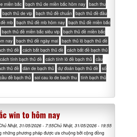
de miền bắc
bạch thủ de miền bắc hôm nay
bach thu
bạch thủ de vip
bạch thủ đề chuẩn
bạch thủ đề đầu
 đề mb
bạch thủ đề mb hôm nay
bạch thủ đề miền bắc
bạch thủ đề miền bắc siêu vip
bạch thủ đề miền bắc
ôm nay
bạch thủ đề ngày mai
bạch thủ lô bạch thủ đề
ạch thủ đề
cách bắt bạch thủ đề
cách bắt đề bạch thủ
cách tính bạch thủ đề
cách tính lô đề bạch thủ
cầu
ạch thủ đề
dàn de bạch thủ
dự đoán bạch thủ đề
số
 cầu đề bạch thủ
soi cau lo de bach thu
tính bạch thủ
ắc win to hôm nay
hủ Nhật, 31/05/2026 - 7:55Chủ Nhật, 31/05/2026 - 19:55
ong những phương pháp được ưa chuộng bởi cộng đồng