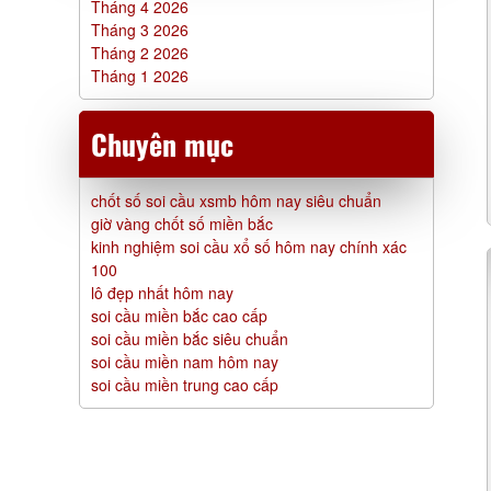
Tháng 4 2026
Tháng 3 2026
Tháng 2 2026
Tháng 1 2026
Chuyên mục
chốt số soi cầu xsmb hôm nay siêu chuẩn
giờ vàng chốt số miền bắc
kinh nghiệm soi cầu xổ số hôm nay chính xác
100
lô đẹp nhất hôm nay
soi cầu miền bắc cao cấp
soi cầu miền bắc siêu chuẩn
soi cầu miền nam hôm nay
soi cầu miền trung cao cấp