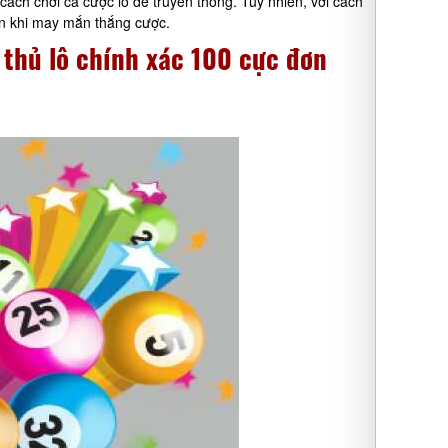
cách chơi cá cược lô đề truyền thống. Tuy nhiên, với cách
ơn khi may mắn thắng cược.
 thủ lô chính xác 100 cực đơn