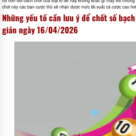
nó hơn bởi cách chơi của loại lô đề này không khác gì mấy với những 
chơi này các bạn cược thủ sẽ nhận được mức lãi suất cá cược cao h
Những yếu tố cần lưu ý để chốt số bạch
giản ngày 16/04/2026