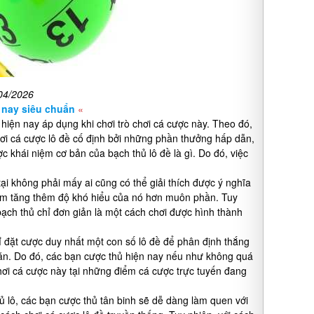
/04/2026
 nay siêu chuẩn
«
 hiện nay áp dụng khi chơi trò chơi cá cược này. Theo đó,
hơi cá cược lô đề cố định bởi những phần thưởng hấp dẫn,
ợc khái niệm cơ bản của bạch thủ lô đề là gì. Do đó, việc
tại không phải mấy ai cũng có thể giải thích được ý nghĩa
làm tăng thêm độ khó hiểu của nó hơn muôn phần. Tuy
 bạch thủ chỉ đơn giản là một cách chơi được hình thành
chỉ đặt cược duy nhất một con số lô đề để phân định thắng
hăn. Do đó, các bạn cược thủ hiện nay nếu như không quá
hơi cá cược này tại những điểm cá cược trực tuyến đang
ủ lô, các bạn cược thủ tân binh sẽ dễ dàng làm quen với