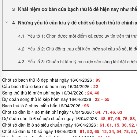
Khái niệm cơ bản của bạch thủ lô đề hiện nay như th
Những yếu tố cần lưu ý để chốt số bạch thủ lô chính
Yếu tố 1: Chọn được một điểm cá cược uy tín trên thị t
Yếu tố 2: Chủ động trau dồi kiến thức soi cầu xổ số, lô
Yếu tố 3: Chuẩn bị tâm lý cá cược sẵn sàng khi đặt cược
Chốt số bạch thủ lô đẹp nhất ngày 16/04/2026 :
99
Cầu bạch thủ lô kép mb hôm nay 16/04/2026 :
22
Song thủ thủ lô miễn phí ngày 16/04/2026 :
24, 40
Dự đoán song thủ lô kép hôm nay 16/04/2026 :
22 – 55
Bạch thủ lô 2 nháy miền bắc 16/04/2026 :
96
Chốt số dàn lô 4 số miễn phí ngày 16/04/2026 :
64, 71, 46, 63
Dự đoán dàn lô 6 số cực chuẩn ngày 16/04/2026 :
48, 57, 05, 75, 88,
Chốt số dàn lô 8 số siêu chuẩn ngày 16/04/2026 :
61, 81, 15, 36, 92,
Chốt số dàn lô 10 số ngày 16/04/2026 :
81, 52, 65, 12, 34, 54, 78, 57