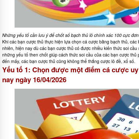
Những yếu tố cần lưu ý để chốt số bạch thủ lô chính xác 100 cực đơ
Khi các bạn cược thủ thực hiện lựa chọn cá cược bằng bạch thủ, các 
nhiên, hiện nay dù các bạn cược thủ có được nhiều kiến thức soi cầ
những yếu tố then chốt giúp cách thức soi cầu của các bạn cược thủ 
đến mấy, các bạn cược thủ cũng không thể thắng cược lô đề, xổ số.
Yếu tố 1: Chọn được một điểm cá cược uy t
nay ngày 16/04/2026