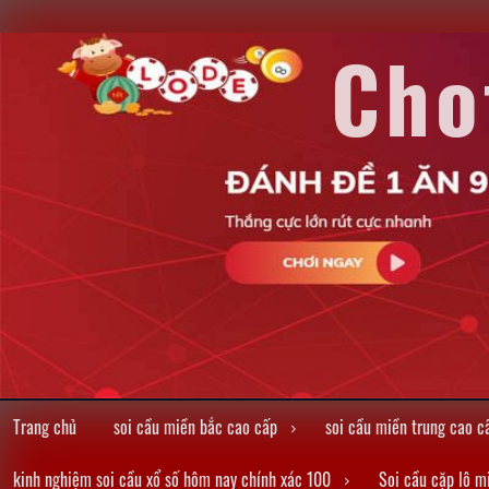
Cho
Trang chủ
soi cầu miền bắc cao cấp
soi cầu miền trung cao c
kinh nghiệm soi cầu xổ số hôm nay chính xác 100
Soi cầu cặp lô m