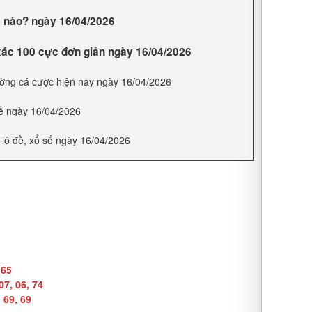
ế nào? ngày 16/04/2026
 xác 100 cực đơn giản ngày 16/04/2026
rường cá cược hiện nay ngày 16/04/2026
 đề ngày 16/04/2026
 lô đề, xổ số ngày 16/04/2026
 65
 07, 06, 74
, 69, 69