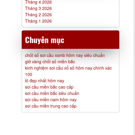
Tháng 4 2026
Tháng 3 2026
Tháng 2 2026
Tháng 1 2026
Chuyên mục
chốt số soi cầu xsmb hôm nay siêu chuẩn
giờ vàng chốt số miền bắc
kinh nghiệm soi cầu xổ số hôm nay chính xác
100
lô đẹp nhất hôm nay
soi cầu miền bắc cao cấp
soi cầu miền bắc siêu chuẩn
soi cầu miền nam hôm nay
soi cầu miền trung cao cấp