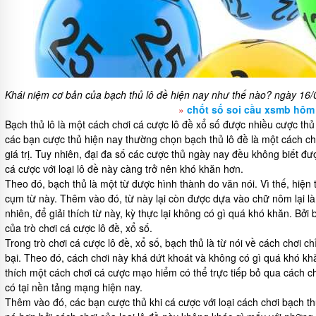
Khái niệm cơ bản của bạch thủ lô đề hiện nay như thế nào? ngày 16
»
chốt số soi cầu xsmb hôm
Bạch thủ lô là một cách chơi cá cược lô đề xổ số được nhiều cược thủ
các bạn cược thủ hiện nay thường chọn bạch thủ lô đề là một cách c
giá trị. Tuy nhiên, đại đa số các cược thủ ngày nay đều không biết đư
cá cược với loại lô đề này càng trở nên khó khăn hơn.
Theo đó, bạch thủ là một từ được hình thành do văn nói. Vì thế, hiện 
cụm từ này. Thêm vào đó, từ này lại còn được dựa vào chữ nôm lại 
nhiên, để giải thích từ này, kỳ thực lại không có gì quá khó khăn. Bởi
của trò chơi cá cược lô đề, xổ số.
Trong trò chơi cá cược lô đề, xổ số, bạch thủ là từ nói về cách chơi 
bại. Theo đó, cách chơi này khá dứt khoát và không có gì quá khó k
thích một cách chơi cá cược mạo hiểm có thể trực tiếp bỏ qua cách c
có tại nền tảng mạng hiện nay.
Thêm vào đó, các bạn cược thủ khi cá cược với loại cách chơi bạch th