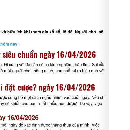
 và hữu ích khi tham gia xổ số, lô đề. Người chơi sẽ
 hôm nay
«
g siêu chuẩn ngày 16/04/2026
. Đi cùng với đó cần có cả kinh nghiệm, bản lĩnh. Soi cầu
là một người chơi thông minh, hạn chế rủi ro hiệu quả với
khi đặt cược? ngày 16/04/2026
ẽ được công bố một cách ngẫu nhiên vào cuối ngày. Nếu chỉ
ày sẽ khiến cho bạn “mất nhiều hơn được”. Do vậy, việc
ày 16/04/2026
ố mỗi ngày để xác định được thắng thua của mình. Việc