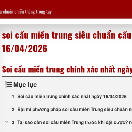
u chuẩn chiến thắng trong tay
soi cầu miền trung siêu chuẩn cầ
16/04/2026
Soi cầu miền trung chính xác nhất ng
Mục lục
Soi cầu miền trung chính xác nhất ngày 16/04/2026
Bật mí phương pháp soi cầu miền Trung siêu chuẩn 
Tại sao cần soi cầu miền Trung trước khi đặt cược? 