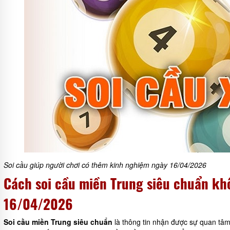
Soi cầu giúp người chơi có thêm kinh nghiệm ngày 16/04/2026
Cách soi cầu miền Trung siêu chuẩn kh
16/04/2026
Soi cầu miền Trung siêu chuẩn
là thông tin nhận được sự quan tâm 