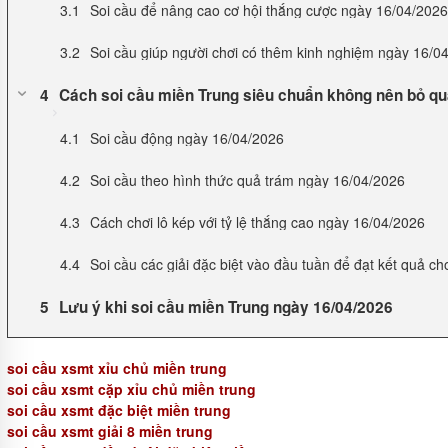
Soi cầu để nâng cao cơ hội thắng cược ngày 16/04/2026
Soi cầu giúp người chơi có thêm kinh nghiệm ngày 16/0
Cách soi cầu miền Trung siêu chuẩn không nên bỏ qu
Soi cầu động ngày 16/04/2026
Soi cầu theo hình thức quả trám ngày 16/04/2026
Cách chơi lô kép với tỷ lệ thắng cao ngày 16/04/2026
Soi cầu các giải đặc biệt vào đầu tuần để đạt kết quả c
Lưu ý khi soi cầu miền Trung ngày 16/04/2026
soi cầu xsmt xỉu chủ miền trung
soi cầu xsmt cặp xỉu chủ miền trung
soi cầu xsmt đặc biệt miền trung
soi cầu xsmt giải 8 miền trung