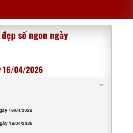
u đẹp số ngon ngày
ày 16/04/2026
ngày 16/04/2026
ngày 16/04/2026