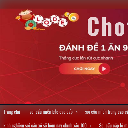
Cho
Trang chủ
soi cầu miền bắc cao cấp
soi cầu miền trung cao c
kinh nghiệm soi cầu xổ số hôm nay chính xác 100
Soi cầu cặp lô m