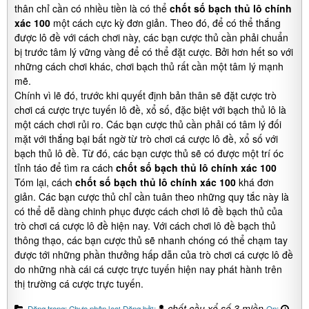
thân chỉ cần có nhiều tiền là có thể
chốt số bạch thủ lô chính
xác 100
một cách cực kỳ đơn giản. Theo đó, để có thể thắng
được lô đề với cách chơi này, các bạn cược thủ cần phải chuẩn
bị trước tâm lý vững vàng để có thể đặt cược. Bởi hơn hết so với
những cách chơi khác, chơi bạch thủ rất cần một tâm lý mạnh
mẽ.
Chính vì lẽ đó, trước khi quyết định bản thân sẽ đặt cược trò
chơi cá cược trực tuyến lô đề, xổ số, đặc biệt với bạch thủ lô là
một cách chơi rủi ro. Các bạn cược thủ cần phải có tâm lý đối
mặt với thắng bại bất ngờ từ trò chơi cá cược lô đề, xổ số với
bạch thủ lô đề. Từ đó, các bạn cược thủ sẽ có được một trí óc
tỉnh táo để tìm ra cách
chốt số bạch thủ lô chính xác 100
Tóm lại, cách
chốt số bạch thủ lô chính xác 100
khá đơn
giản. Các bạn cược thủ chỉ cần tuân theo những quy tắc này là
có thể dễ dàng chinh phục được cách chơi lô đề bạch thủ của
trò chơi cá cược lô đề hiện nay. Với cách chơi lô đề bạch thủ
thông thạo, các bạn cược thủ sẽ nhanh chóng có thể chạm tay
được tới những phần thưởng hấp dẫn của trò chơi cá cược lô đề
do những nhà cái cá cược trực tuyến hiện nay phát hành trên
thị trường cá cược trực tuyến.
chốt cầu xổ số 3 miền
Đăng trong: Chưa phân loại
Đăng bởi:
On: