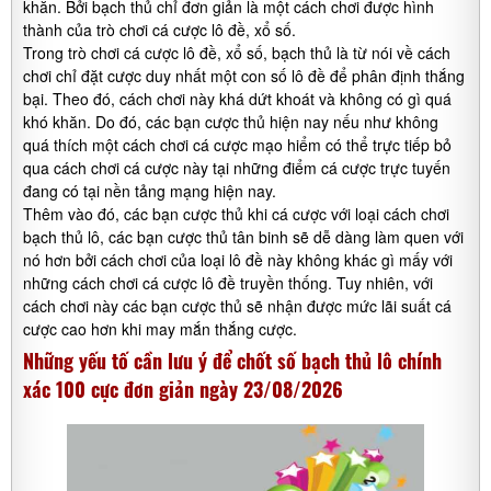
khăn. Bởi bạch thủ chỉ đơn giản là một cách chơi được hình
thành của trò chơi cá cược lô đề, xổ số.
Trong trò chơi cá cược lô đề, xổ số, bạch thủ là từ nói về cách
chơi chỉ đặt cược duy nhất một con số lô đề để phân định thắng
bại. Theo đó, cách chơi này khá dứt khoát và không có gì quá
khó khăn. Do đó, các bạn cược thủ hiện nay nếu như không
quá thích một cách chơi cá cược mạo hiểm có thể trực tiếp bỏ
qua cách chơi cá cược này tại những điểm cá cược trực tuyến
đang có tại nền tảng mạng hiện nay.
Thêm vào đó, các bạn cược thủ khi cá cược với loại cách chơi
bạch thủ lô, các bạn cược thủ tân binh sẽ dễ dàng làm quen với
nó hơn bởi cách chơi của loại lô đề này không khác gì mấy với
những cách chơi cá cược lô đề truyền thống. Tuy nhiên, với
cách chơi này các bạn cược thủ sẽ nhận được mức lãi suất cá
cược cao hơn khi may mắn thắng cược.
Những yếu tố cần lưu ý để chốt số bạch thủ lô chính
xác 100 cực đơn giản ngày 23/08/2026