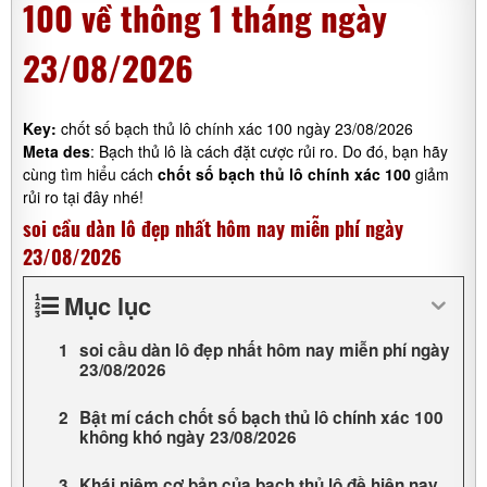
100 về thông 1 tháng ngày
23/08/2026
Key:
chốt số bạch thủ lô chính xác 100 ngày 23/08/2026
Meta des
: Bạch thủ lô là cách đặt cược rủi ro. Do đó, bạn hãy
cùng tìm hiểu cách
chốt số bạch thủ lô chính xác 100
giảm
rủi ro tại đây nhé!
soi cầu dàn lô đẹp nhất hôm nay miễn phí ngày
23/08/2026
Mục lục
soi cầu dàn lô đẹp nhất hôm nay miễn phí ngày
23/08/2026
Bật mí cách chốt số bạch thủ lô chính xác 100
không khó ngày 23/08/2026
Khái niệm cơ bản của bạch thủ lô đề hiện nay