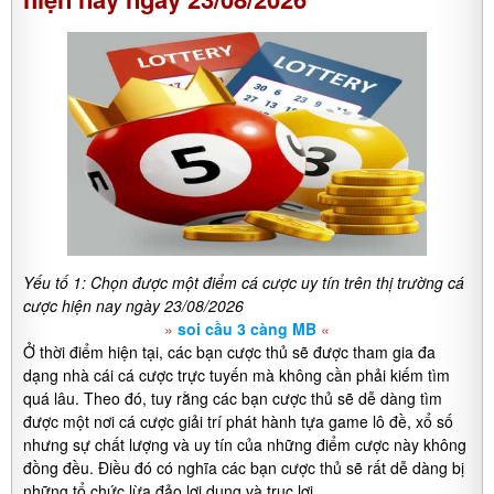
Yếu tố 1: Chọn được một điểm cá cược uy tín trên thị trường cá
cược hiện nay ngày 23/08/2026
»
soi cầu 3 càng MB
«
Ở thời điểm hiện tại, các bạn cược thủ sẽ được tham gia đa
dạng nhà cái cá cược trực tuyến mà không cần phải kiếm tìm
quá lâu. Theo đó, tuy rằng các bạn cược thủ sẽ dễ dàng tìm
được một nơi cá cược giải trí phát hành tựa game lô đề, xổ số
nhưng sự chất lượng và uy tín của những điểm cược này không
đồng đều. Điều đó có nghĩa các bạn cược thủ sẽ rất dễ dàng bị
những tổ chức lừa đảo lợi dụng và trục lợi.