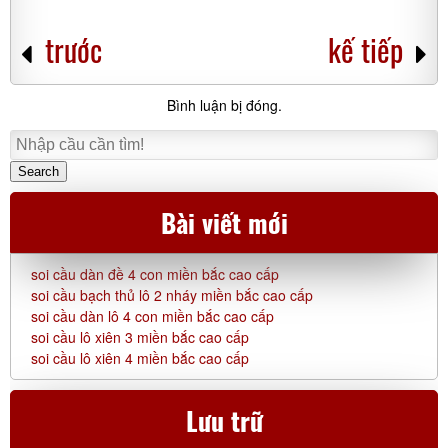
trước
kế tiếp
Bình luận bị đóng.
Search
Bài viết mới
soi cầu dàn đề 4 con miền bắc cao cấp
soi cầu bạch thủ lô 2 nháy miền bắc cao cấp
soi cầu dàn lô 4 con miền bắc cao cấp
soi cầu lô xiên 3 miền bắc cao cấp
soi cầu lô xiên 4 miền bắc cao cấp
Lưu trữ