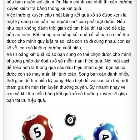
nếu bạn muốn soi cầu miền Nam chính xác nhất thì cần thường
xuyên kiểm tra bảng thống kê kết quả.
Việc thường xuyên cập nhật bảng kết quả xổ số được xem là
một kỹ năng căn bản mà người chơi cần phải đạt được. Nếu
như bạn không dành thời gian để tìm hiểu thì rất khó để cập
bến an toàn. Bởi thông qua bảng kết quả xổ số bạn có thể tìm
được cho mình quy luật ra số, các con số đi cùng nhau, con số
sẽ về, con số không thường xuất hiện,….
Và từ bảng kết quả xổ số bạn cũng có thể chọn được cho mình
phương pháp dự đoán xổ số miền nam hiệu quả. Nói một cách
dễ hiểu hơn là thông qua các dấu hiệu nhận diện, bạn sẽ có
được con số may mắn khi tính toán. Song bạn cần dành nhiều
thời gian để tìm hiểu kỹ càng. Đặc biệt đối với các tân thủ mới
tham gia thì nền rèn luyện thường xuyên. Sự nhanh nhạy về
con số khi tìm hiểu bảng kết quả xổ số thường xuyên sẽ giúp
bạn tối ưu hiệu quả.