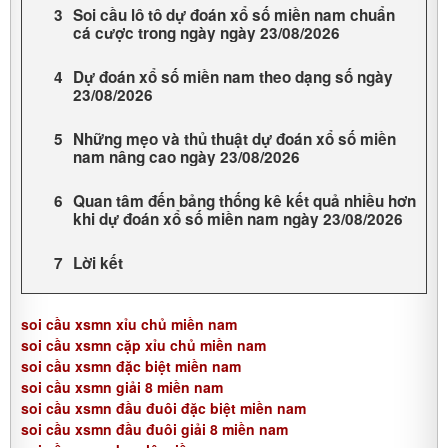
Soi cầu lô tô dự đoán xổ số miền nam chuẩn
cá cược trong ngày ngày 23/08/2026
Dự đoán xổ số miền nam theo dạng số ngày
23/08/2026
Những mẹo và thủ thuật dự đoán xổ số miền
nam nâng cao ngày 23/08/2026
Quan tâm đến bảng thống kê kết quả nhiều hơn
khi dự đoán xổ số miền nam ngày 23/08/2026
Lời kết
soi cầu xsmn xỉu chủ miền nam
soi cầu xsmn cặp xỉu chủ miền nam
soi cầu xsmn đặc biệt miền nam
soi cầu xsmn giải 8 miền nam
soi cầu xsmn đầu đuôi đặc biệt miền nam
soi cầu xsmn đầu đuôi giải 8 miền nam