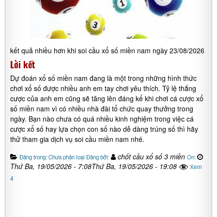
kết quả nhiều hơn khi soi cầu xổ số miền nam ngày 23/08/2026
Lời kết
Dự đoán xổ số miền nam đang là một trong những hình thức
chơi xổ số được nhiều anh em tay chơi yêu thích. Tỷ lệ thắng
cược của anh em cũng sẽ tăng lên đáng kể khi chơi cá cược xổ
số miền nam vì có nhiều nhà đài tổ chức quay thưởng trong
ngày. Bạn nào chưa có quá nhiều kinh nghiệm trong việc cá
cược xổ số hay lựa chọn con số nào dễ dàng trúng số thì hãy
thử tham gia dịch vụ soi cầu miền nam nhé.
chốt cầu xổ số 3 miền
Đăng trong: Chưa phân loại
Đăng bởi:
On:
Thứ Ba, 19/05/2026 - 7:08Thứ Ba, 19/05/2026 - 19:08
Xem
4