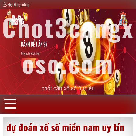
Đăng nhập
Chot3cangx
oso.com
chốt cầu xổ số 3 miền
dự đoán xổ số miền nam uy tín