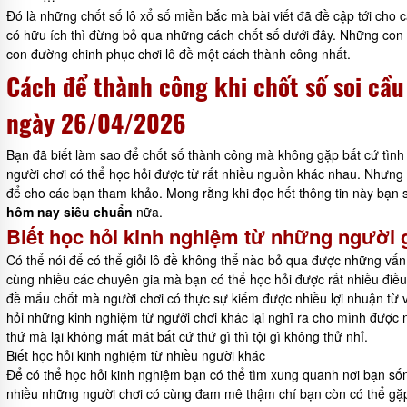
Đó là những chốt số lô xổ số miền bắc mà bài viết đã đề cập tới cho
có hữu ích thì đừng bỏ qua những cách chốt số dưới đây. Những con s
con đường chinh phục chơi lô đề một cách thành công nhất.
Cách để thành công khi chốt số soi cầ
ngày 26/04/2026
Bạn đã biết làm sao để chốt số thành công mà không gặp bất cứ tìn
người chơi có thể học hỏi được từ rất nhiều nguồn khác nhau. Nhưng tại
để cho các bạn tham khảo. Mong rằng khi đọc hết thông tin này bạn s
hôm nay siêu chuẩn
nữa.
Biết học hỏi kinh nghiệm từ những người 
Có thể nói để có thể giỏi lô đề không thể nào bỏ qua được những vấn
cùng nhiều các chuyên gia mà bạn có thể học hỏi được rất nhiều điều
đề mấu chốt mà người chơi có thực sự kiếm được nhiều lợi nhuận từ v
hỏi những kinh nghiệm từ người chơi khác lại nghĩ ra cho mình được 
thứ mà lại không mất mát bất cứ thứ gì thì tội gì không thử nhỉ.
Biết học hỏi kinh nghiệm từ nhiều người khác
Để có thể học hỏi kinh nghiệm bạn có thể tìm xung quanh nơi bạn sốn
nhiều những người chơi có cùng đam mê thậm chí bạn còn có thể gặp