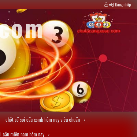
Đăng nhập
.com
chốt số soi cầu xsmb hôm nay siêu chuẩn
oi cầu miền nam hôm nay