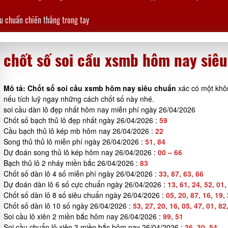
u chuẩn chiến thắng trong tay
chốt số soi cầu xsmb hôm nay si
Mô tả: Chốt số soi cầu xsmb hôm nay siêu chuẩn
xác có một khôn
nếu tích luỹ ngay những cách chốt số này nhé.
soi cầu dàn lô đẹp nhất hôm nay miễn phí ngày 26/04/2026
Chốt số bạch thủ lô đẹp nhất ngày 26/04/2026 :
59
Cầu bạch thủ lô kép mb hôm nay 26/04/2026 :
22
Song thủ thủ lô miễn phí ngày 26/04/2026 :
51, 84
Dự đoán song thủ lô kép hôm nay 26/04/2026 :
00 – 66
Bạch thủ lô 2 nháy miền bắc 26/04/2026 :
83
Chốt số dàn lô 4 số miễn phí ngày 26/04/2026 :
33, 87, 63, 66
Dự đoán dàn lô 6 số cực chuẩn ngày 26/04/2026 :
13, 61, 24, 52, 01,
Chốt số dàn lô 8 số siêu chuẩn ngày 26/04/2026 :
05, 20, 87, 16, 19,
Chốt số dàn lô 10 số ngày 26/04/2026 :
53, 27, 20, 16, 05, 47, 01, 82
Soi cầu lô xiên 2 miền bắc hôm nay 26/04/2026 :
99, 51
Soi cầu chuẩn lô xiên 3 miền bắc hôm nay 26/04/2026 :
36, 30, 54