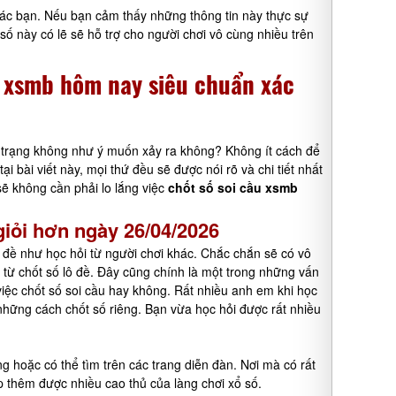
 các bạn. Nếu bạn cảm thấy những thông tin này thực sự
ố này có lẽ sẽ hỗ trợ cho người chơi vô cùng nhiều trên
u xsmb hôm nay siêu chuẩn xác
h trạng không như ý muốn xảy ra không? Không ít cách để
 bài viết này, mọi thứ đều sẽ được nói rõ và chi tiết nhất
ẽ không cần phải lo lắng việc
chốt số soi cầu xsmb
giỏi hơn ngày 26/04/2026
 đề như học hỏi từ người chơi khác. Chắc chắn sẽ có vô
 từ chốt số lô đề. Đây cũng chính là một trong những vấn
iệc chốt số soi cầu hay không. Rất nhiều anh em khi học
những cách chốt số riêng. Bạn vừa học hỏi được rất nhiều
g hoặc có thể tìm trên các trang diễn đàn. Nơi mà có rất
 thêm được nhiều cao thủ của làng chơi xổ số.