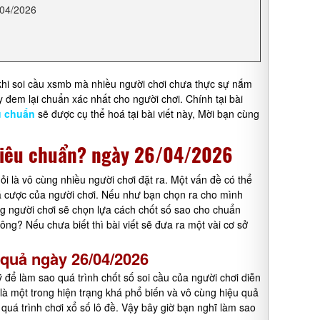
/04/2026
 khi soi cầu xsmb mà nhiều người chơi chưa thực sự nắm
 đem lại chuẩn xác nhất cho người chơi. Chính tại bài
u chuẩn
sẽ được cụ thể hoá tại bài viết này, Mời bạn cùng
siêu chuẩn? ngày 26/04/2026
ỏi là vô cùng nhiều người chơi đặt ra. Một vấn đề có thể
 cá cược của người chơi. Nếu như bạn chọn ra cho mình
ng người chơi sẽ chọn lựa cách chốt số sao cho chuẩn
ng? Nếu chưa biết thì bài viết sẽ đưa ra một vài cơ sở
 quả ngày 26/04/2026
 để làm sao quá trình chốt số soi cầu của người chơi diễn
là một trong hiện trạng khá phổ biến và vô cùng hiệu quả
uá trình chơi xổ số lô đề. Vậy bây giờ bạn nghĩ làm sao