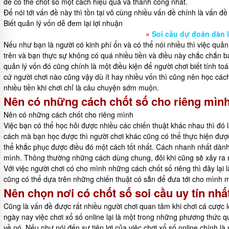
để có thể chốt số một cách hiệu quả và thành công nhất.
Để nói tới vấn đề này thì tồn tại vô cùng nhiều vấn đề chính là vấn đề
Biết quản lý vốn dễ đem lại lợi nhuận
»
Soi cầu dự đoán dàn 
Nếu như bạn là người có kinh phí ổn và có thể nói nhiều thì việc quản
trên và bạn thực sự không có quá nhiều tiền và điều này chắc chắn bạ
quản lý vốn đó cũng chính là một điều kiện để người chơi biết tính toán
cứ người chơi nào cũng vậy dù ít hay nhiều vốn thì cũng nên học cách 
nhiều tiền khi chơi chỉ là câu chuyện sớm muộn.
Nên có những cách chốt số cho riêng mình
Nên có những cách chốt cho riêng mình
Việc bạn có thể học hỏi được nhiều các chiến thuật khác nhau thì đ
cách mà bạn học được thì người chơi khác cũng có thể thực hiện đượ
thể khắc phục được điều đó một cách tốt nhất. Cách nhanh nhất dành 
mình. Thông thường những cách dùng chung, đôi khi cũng sẽ xảy ra 
Với việc người chơi có cho mình những cách chốt số riêng thì đây lại
cũng có thể dựa trên những chiến thuật có sẵn để đưa tới cho mình 
Nên chọn nơi có chốt số soi cầu uy tín nhấ
Cũng là vấn đề được rất nhiều người chơi quan tâm khi chơi cá cược lô
ngày nay việc chơi xổ số online lại là một trong những phương thức q
về nó. Nếu như nói đến sự tiện lợi của việc chơi xổ số online chính l