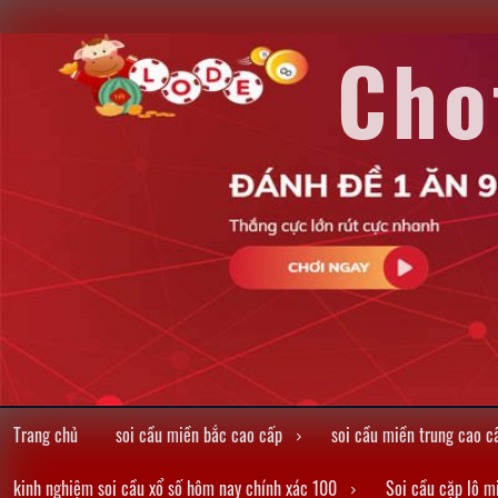
Cho
Trang chủ
soi cầu miền bắc cao cấp
soi cầu miền trung cao c
kinh nghiệm soi cầu xổ số hôm nay chính xác 100
Soi cầu cặp lô m