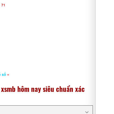
, 71
ổ số
«
u xsmb hôm nay siêu chuẩn xác