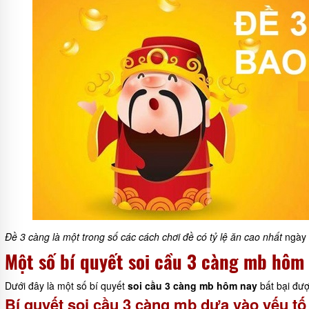
Đề 3 càng là một trong số các cách chơi đề có tỷ lệ ăn cao nhất
ngày 
Một số bí quyết soi cầu 3 càng mb hôm
Dưới đây là một số bí quyết
soi cầu 3 càng mb hôm nay
bất bại đư
Bí quyết soi cầu 3 càng mb dựa vào yếu tố