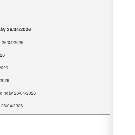
6
gày 26/04/2026
y 26/04/2026
026
/2026
/2026
ảo ngày 26/04/2026
y 26/04/2026