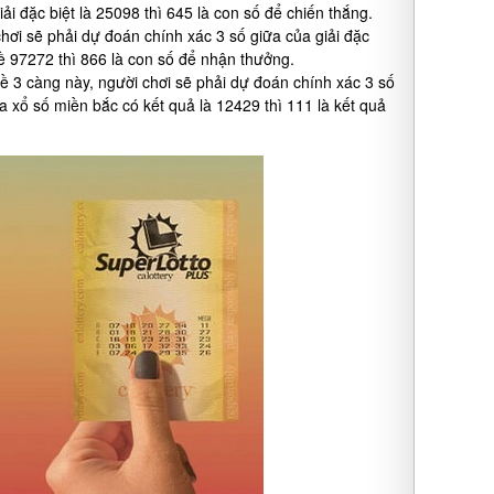
ải đặc biệt là 25098 thì 645 là con số để chiến thắng.
hơi sẽ phải dự đoán chính xác 3 số giữa của giải đặc
về 97272 thì 866 là con số để nhận thưởng.
 3 càng này, người chơi sẽ phải dự đoán chính xác 3 số
a xổ số miền bắc có kết quả là 12429 thì 111 là kết quả