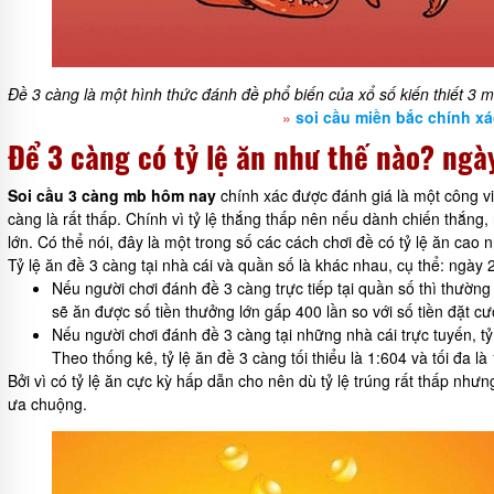
Đề 3 càng là một hình thức đánh đề phổ biến của xổ số kiến thiết 3 
»
soi cầu miền bắc chính xá
Để 3 càng có tỷ lệ ăn như thế nào? ng
Soi cầu 3 càng mb hôm nay
chính xác được đánh giá là một công vi
càng là rất thấp. Chính vì tỷ lệ thắng thấp nên nếu dành chiến thắng
lớn. Có thể nói, đây là một trong số các cách chơi đề có tỷ lệ ăn cao 
Tỷ lệ ăn đề 3 càng tại nhà cái và quần số là khác nhau, cụ thể: ngày
Nếu người chơi đánh đề 3 càng trực tiếp tại quần số thì thường 
sẽ ăn được số tiền thưởng lớn gấp 400 lần so với số tiền đặt c
Nếu người chơi đánh đề 3 càng tại những nhà cái trực tuyến, tỷ
Theo thống kê, tỷ lệ ăn đề 3 càng tối thiểu là 1:604 và tối đa là
Bởi vì có tỷ lệ ăn cực kỳ hấp dẫn cho nên dù tỷ lệ trúng rất thấp nh
ưa chuộng.