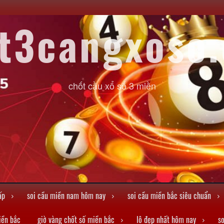
t3cangxoso
chốt cầu xổ số 3 miền
ấp
soi cầu miền nam hôm nay
soi cầu miền bắc siêu chuẩn
iền bắc
giờ vàng chốt số miền bắc
lô đẹp nhất hôm nay
s