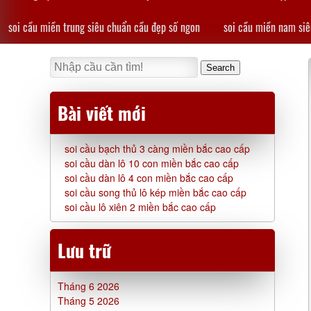
soi cầu miền trung siêu chuẩn cầu đẹp số ngon
soi cầu miền nam siê
Search
Bài viết mới
soi cầu bạch thủ 3 càng miền bắc cao cấp
soi cầu dàn lô 10 con miền bắc cao cấp
soi cầu dàn lô 4 con miền bắc cao cấp
soi cầu song thủ lô kép miền bắc cao cấp
soi cầu lô xiên 2 miền bắc cao cấp
Lưu trữ
Tháng 6 2026
Tháng 5 2026