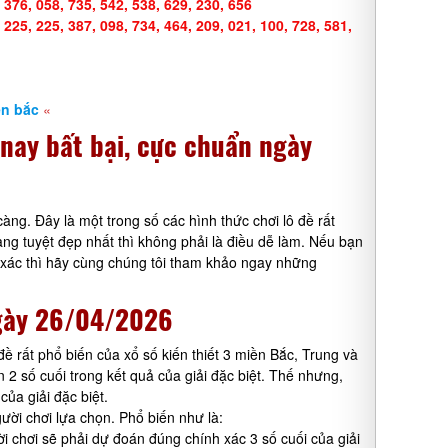
 376, 058, 735, 542, 538, 629, 230, 656
 225, 225, 387, 098, 734, 464, 209, 021, 100, 728, 581,
ền bắc
«
nay bất bại, cực chuẩn ngày
àng. Đây là một trong số các hình thức chơi lô đề rất
ng tuyệt đẹp nhất thì không phải là điều dễ làm. Nếu bạn
xác thì hãy cùng chúng tôi tham khảo ngay những
ngày 26/04/2026
đề rất phổ biến của xổ số kiến thiết 3 miền Bắc, Trung và
 2 số cuối trong kết quả của giải đặc biệt. Thế nhưng,
của giải đặc biệt.
ười chơi lựa chọn. Phổ biến như là:
ời chơi sẽ phải dự đoán đúng chính xác 3 số cuối của giải