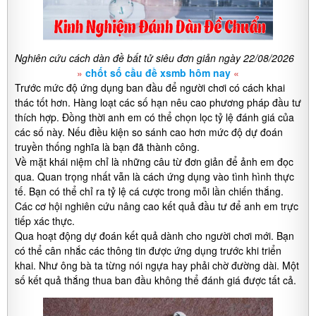
Nghiên cứu cách dàn đề bất tử siêu đơn giản ngày 22/08/2026
»
chốt số cầu đề xsmb hôm nay
«
Trước mức độ ứng dụng ban đầu để người chơi có cách khai
thác tốt hơn. Hàng loạt các số hạn nêu cao phương pháp đầu tư
thích hợp. Đồng thời anh em có thể chọn lọc tỷ lệ đánh giá của
các số này. Nếu điều kiện so sánh cao hơn mức độ dự đoán
truyền thống nghĩa là bạn đã thành công.
Về mặt khái niệm chỉ là những câu từ đơn giản để ảnh em đọc
qua. Quan trọng nhất vẫn là cách ứng dụng vào tình hình thực
tế. Bạn có thể chỉ ra tỷ lệ cá cược trong mỗi lần chiến thắng.
Các cơ hội nghiên cứu nâng cao kết quả đầu tư để anh em trực
tiếp xác thực.
Qua hoạt động dự đoán kết quả dành cho người chơi mới. Bạn
có thể cân nhắc các thông tin được ứng dụng trước khi triển
khai. Như ông bà ta từng nói ngựa hay phải chờ đường dài. Một
số kết quả thắng thua ban đầu không thể đánh giá được tất cả.