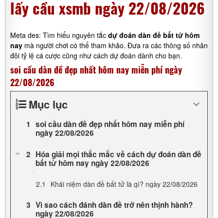
lấy cầu xsmb ngày 22/08/2026
Meta des: Tìm hiểu nguyên tắc
dự đoán dàn đề bất tử hôm
nay
mà người chơi có thể tham khảo. Đưa ra các thông số nhân
đôi tỷ lệ cá cược cũng như cách dự đoán dành cho bạn.
soi cầu dàn đề đẹp nhất hôm nay miễn phí ngày
22/08/2026
Mục lục
soi cầu dàn đề đẹp nhất hôm nay miễn phí
ngày 22/08/2026
Hóa giải mọi thắc mắc về cách dự đoán dàn đề
bất tử hôm nay ngày 22/08/2026
Khái niệm dàn đề bất tử là gì? ngày 22/08/2026
Vì sao cách đánh dàn đề trở nên thịnh hành?
ngày 22/08/2026