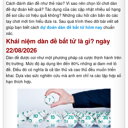
Cách đánh dàn đề như thế nào? Vì sao nên chọn lối chơi dàn
đề dự đoán kết quả? Tác dụng của các cập nhật nhiều số hạng
để soi cầu có hiệu quả không? Những câu hỏi căn bản do các
tay chơi mới tìm hiểu đưa ra. Sau quá trình theo dõi bài viết sẽ
giúp bạn biết cách
dự đoán dàn đề bất tử hôm nay
chuẩn
xác.
Khái niệm dàn đề bất tử là gì? ngày
22/08/2026
Dàn đề được coi như một phương pháp cá cược thịnh hành trên
thị trường. Mức độ áp dụng lên đến 80% những ai đam mê lô
đề. Điều đó có nghĩa là cả tân thủ và cao thủ đều muốn triển
khai. Dựa vào sức nghiên cứu mà anh em chỉ ra các tập hợp số
hạn thích hợp.