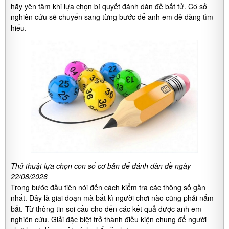
hãy yên tâm khi lựa chọn bí quyết đánh dàn đề bất tử. Cơ sở
nghiên cứu sẽ chuyển sang từng bước để anh em dễ dàng tìm
hiểu.
Thủ thuật lựa chọn con số cơ bản để đánh dàn đề ngày
22/08/2026
Trong bước đầu tiên nói đến cách kiểm tra các thông số gần
nhất. Đây là giai đoạn mà bất kì người chơi nào cũng phải nắm
bắt. Từ thông tin soi cầu cho đến các kết quả được anh em
nghiên cứu. Giải đặc biệt trở thành điều kiện chung để người