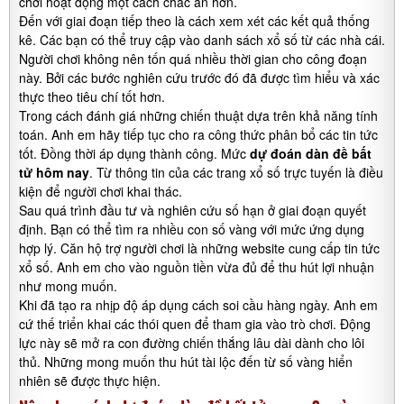
chơi hoạt động một cách chắc ăn hơn.
Đến với giai đoạn tiếp theo là cách xem xét các kết quả thống
kê. Các bạn có thể truy cập vào danh sách xổ số từ các nhà cái.
Người chơi không nên tốn quá nhiều thời gian cho công đoạn
này. Bởi các bước nghiên cứu trước đó đã được tìm hiểu và xác
thực theo tiêu chí tốt hơn.
Trong cách đánh giá những chiến thuật dựa trên khả năng tính
toán. Anh em hãy tiếp tục cho ra công thức phân bổ các tin tức
tốt. Đồng thời áp dụng thành công. Mức
dự đoán dàn đề bất
tử hôm nay
. Từ thông tin của các trang xổ số trực tuyến là điều
kiện để người chơi khai thác.
Sau quá trình đầu tư và nghiên cứu số hạn ở giai đoạn quyết
định. Bạn có thể tìm ra nhiều con số vàng với mức ứng dụng
hợp lý. Căn hộ trợ người chơi là những website cung cấp tin tức
xổ số. Anh em cho vào nguồn tiền vừa đủ để thu hút lợi nhuận
như mong muốn.
Khi đã tạo ra nhịp độ áp dụng cách soi cầu hàng ngày. Anh em
cứ thế triển khai các thói quen để tham gia vào trò chơi. Động
lực này sẽ mở ra con đường chiến thắng lâu dài dành cho lôi
thủ. Những mong muốn thu hút tài lộc đến từ số vàng hiển
nhiên sẽ được thực hiện.