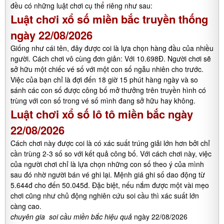
đều có những luật chơi cụ thể riêng như sau:
Luật chơi xổ số miền bắc truyền thống
ngày 22/08/2026
Giống như cái tên, đây được coi là lựa chọn hàng đầu của nhiều
người. Cách chơi vô cùng đơn giản: Với 10.698Đ. Người chơi sẽ
sở hữu một chiếc vé số với một con số ngẫu nhiên cho trước.
Việc của bạn chỉ là đợi đến 18 giờ 15 phút hàng ngày và so
sánh các con số được công bố mở thưởng trên truyền hình có
trùng với con số trong vé số mình đang sở hữu hay không.
Luật chơi xổ số lô tô miền bắc ngày
22/08/2026
Cách chơi này được coi là có xác suất trúng giải lớn hơn bởi chỉ
cần trùng 2-3 số so với kết quả công bố. Với cách chơi này, việc
của người chơi chỉ là lựa chọn những con số theo ý của mình
sau đó nhờ người bán vé ghi lại. Mệnh giá ghi số dao động từ
5.644đ cho đến 50.045đ. Đặc biệt, nếu nắm được một vài mẹo
chơi cũng như chủ động nghiên cứu soi cầu thì xác suất lớn
càng cao.
chuyên gia soi cầu miền bắc hiệu quả
ngày 22/08/2026