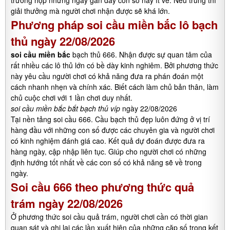
trường hợp những ngày gần đây con số này ít về. Nếu trúng thì
giải thưởng mà người chơi nhận được sẽ khá lớn.
Phương pháp soi cầu miền bắc lô bạch
thủ ngày 22/08/2026
soi cầu miền bắc
bạch thủ 666. Nhận được sự quan tâm của
rất nhiều các lô thủ lớn có bề dày kinh nghiêm. Bởi phương thức
này yêu cầu người chơi có khả năng đưa ra phán đoán một
cách nhanh nhẹn và chính xác. Biết cách làm chủ bản thân, làm
chủ cuộc chơi với 1 lần chơi duy nhất.
soi cầu miền bắc bắt bạch thủ víp
ngày 22/08/2026
Tại nền tảng soi cầu 666. Cầu bạch thủ đẹp luôn đứng ở vị trí
hàng đầu với những con số được các chuyên gia và người chơi
có kinh nghiệm đánh giá cao. Kết quả dự đoán được đưa ra
hàng ngày, cập nhập liên tục. Giúp cho người chơi có những
định hướng tốt nhất về các con số có khả năng sẽ về trong
ngày.
Soi cầu 666 theo phương thức quả
trám ngày 22/08/2026
Ở phương thức soi cầu quả trám, người chơi cần có thời gian
quan sát và ghi lại các lần xuất hiện của những cặp số trong kết