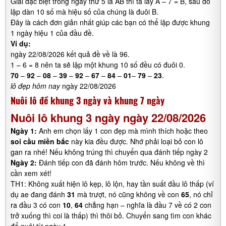
Giải đặc biệt trong ngày thứ 5 là AB thì ta lấy A – 7 = B, sau đó
lập dàn 10 số mà hiệu số của chúng là đuôi B.
Đây là cách đơn giản nhất giúp các bạn có thể lập được khung
1 ngày hiệu 1 của đầu đề.
Ví dụ:
ngày 22/08/2026 kết quả đề về là 96.
1 – 6 = 8 nên ta sẽ lập một khung 10 số đều có đuôi 0.
70
–
92
–
08
–
39
–
92
–
67
–
84
–
01
–
79
–
23
.
lô đẹp hôm nay
ngày 22/08/2026
Nuôi lô đề khung 3 ngày và khung 7 ngày
Nuôi lô khung 3 ngày ngày 22/08/2026
Ngày 1:
Anh em chọn lấy 1 con đẹp mà mình thích hoặc theo
soi cầu miền bắc
này kia đều được. Nhớ phải loại bỏ con lô
gan ra nhé! Nếu không trúng thì chuyển qua đánh tiếp ngày 2
Ngày 2:
Đánh tiếp con đã đánh hôm trước. Nếu không về thì
cần xem xét!
TH1: Không xuất hiện lô kẹp, lô lộn, hay tần suất đầu lô thấp (ví
dụ ae đang đánh
31
mà trượt, nó cũng không về con
65
, nó chỉ
ra đầu 3 có con
10
,
64
chẳng hạn – nghĩa là đầu 7 về có 2 con
trở xuống thì coi là thấp) thì thôi bỏ. Chuyển sang tìm con khác