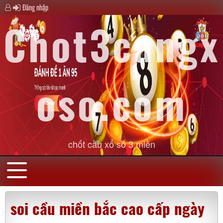
Đăng nhập
Chot3cangx
oso.com
chốt cầu xổ số 3 miền
soi cầu miền bắc cao cấp ngày