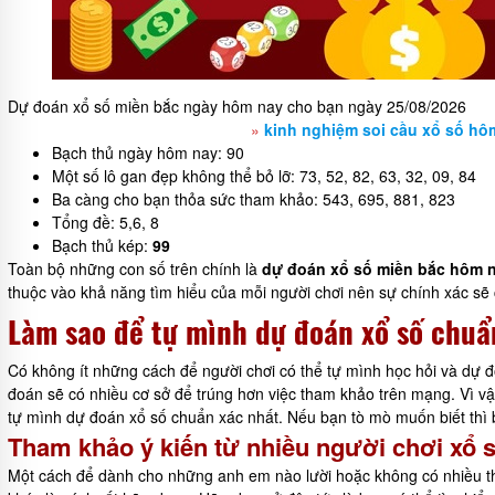
Dự đoán xổ số miền bắc ngày hôm nay cho bạn ngày 25/08/2026
»
kinh nghiệm soi cầu xổ số hô
Bạch thủ ngày hôm nay: 90
Một số lô gan đẹp không thể bỏ lỡ: 73, 52, 82, 63, 32, 09, 84
Ba càng cho bạn thỏa sức tham khảo: 543, 695, 881, 823
Tổng đề: 5,6, 8
Bạch thủ kép:
99
Toàn bộ những con số trên chính là
dự đoán xổ số miền bắc hôm 
thuộc vào khả năng tìm hiểu của mỗi người chơi nên sự chính xác sẽ
Làm sao để tự mình dự đoán xổ số chu
Có không ít những cách để người chơi có thể tự mình học hỏi và dự đ
đoán sẽ có nhiều cơ sở để trúng hơn việc tham khảo trên mạng. Vì vậ
tự mình dự đoán xổ số chuẩn xác nhất. Nếu bạn tò mò muốn biết thì bà
Tham khảo ý kiến từ nhiều người chơi xổ 
Một cách để dành cho những anh em nào lười hoặc không có nhiều thời