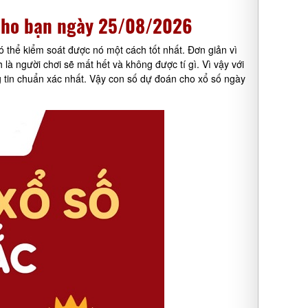
cho bạn ngày 25/08/2026
ó thể kiểm soát được nó một cách tốt nhất. Đơn giản vì
là người chơi sẽ mất hết và không được tí gì. Vì vậy với
g tin chuẩn xác nhất. Vậy con số dự đoán cho xổ số ngày