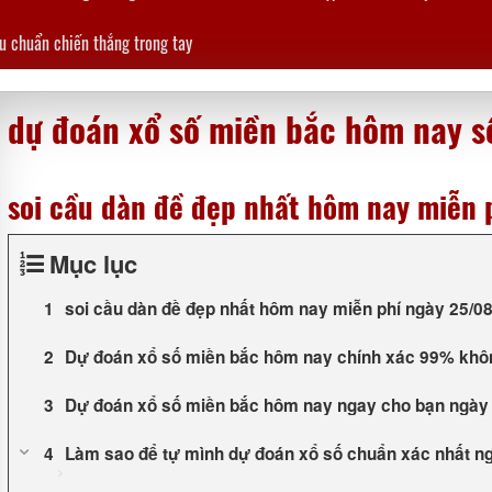
u chuẩn chiến thắng trong tay
dự đoán xổ số miền bắc hôm nay 
soi cầu dàn đề đẹp nhất hôm nay miễn
Mục lục
soi cầu dàn đề đẹp nhất hôm nay miễn phí ngày 25/0
Dự đoán xổ số miền bắc hôm nay chính xác 99% khôn
Dự đoán xổ số miền bắc hôm nay ngay cho bạn ngày
Làm sao để tự mình dự đoán xổ số chuẩn xác nhất n