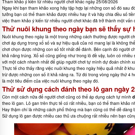
Tham khảo ý kiến từ nhiều người chơi khác ngày 25/08/2026
Ngay khi bạn tham khảo xong hãy tập hợp lại những con số đó sau đó
tưởng bạn có thể tham khảo được nhiều hay ít và hãy chia đều số tiền
việc tham khảo ý kiến từ nhiều người chơi khác đã trở thành một vấn 
Thử nuôi khung theo ngày bạn sẽ thấy sự 
Nuôi khung theo ngày là một trong những cách thường được người chơi
chơi áp dụng trong xổ số và sự hiệu quả của nó mang lại là không th
chơi chọn được những con số tốt nhất để đánh. Bên cạnh đó người c
khả năng trúng. Xổ số cũng giống như trong lô đề vậy, luôn có nhiều
với một cách nhanh nhất để giúp người chơi tự mình dự đoán chính xá
Thực tế cho thấy rằng việc nuôi khung theo ngày hiệu quả nhất ở khung
trừ được những con số ít khả năng ra. Từ đó trong vòng ngày thứ 4 ho
là một tiêu điểm của việc nuôi khung theo ngày đó.
Thử sử dụng cách đánh theo lô gan ngày 2
Còn một cách nữa để người chơi cũng có thể áp dụng cách tự mình
d
theo lô gan. Lô gan trên thực tế có rất nhiều, bạn có thể tham khảo
Hay thậm chí là những cách phổ thông mà bạn cũng có thể dễ dàng b
Sử dụng lô gan được nhiều cao thủ ưa chuộng rất nhiều nên bạn cũng