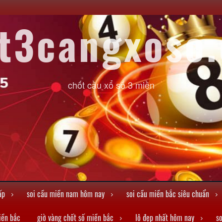
t3cangxoso
chốt cầu xổ số 3 miền
ấp
soi cầu miền nam hôm nay
soi cầu miền bắc siêu chuẩn
iền bắc
giờ vàng chốt số miền bắc
lô đẹp nhất hôm nay
s