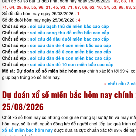
Dàn đề 50 số bất tử đẹp nhất hôm nay ngày 25/08/2026 :
02, 83, 18, 
71, 64, 29, 96, 55, 96, 21, 45, 93, 71, 67, 06, 62, 10, 34, 53, 98, 83, 2
Số đề đầu hôm nay ngày 25/08/2026 :
1
Số đề đuôi hôm nay ngày 25/08/2026 :
4
Chốt số víp :
soi cầu bạch thủ đề miền bắc cao cấp
Chốt số víp :
soi cầu song thủ đề miền bắc cao cấp
Chốt số víp :
soi cầu đề đầu đuôi miền bắc cao cấp
Chốt số víp :
soi cầu dàn đề 4 con miền bắc cao cấp
Chốt số víp :
soi cầu dàn đề 6 con miền bắc cao cấp
Chốt số víp :
soi cầu dàn đề 8 con miền bắc cao cấp
Chốt số víp :
soi cầu dàn đề 10 con miền bắc cao cấp
Mô tả: Dự đoán xổ số miền bắc hôm nay
chính xác lên tới 99%, 
giúp bạn trúng xổ số hôm nay.
»
chốt cầu 3 c
Dự đoán xổ số miền bắc hôm nay chính
25/08/2026
Chốt xổ số hôm nay có những con gì sẽ mang lại sự tự tin và may mắn
hôm nay, sẽ là một nguồn động lực để người chơi tiếp tục quá trình 
xổ số miền bắc hôm nay
được đưa ra cực chuẩn xác tới 99% để bạ