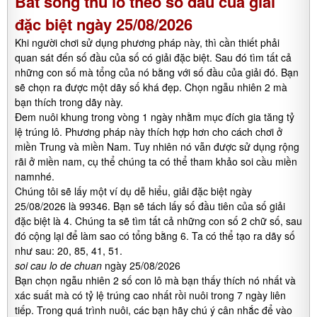
Bắt song thủ lô theo số đầu của giải
đặc biệt ngày 25/08/2026
Khi người chơi sử dụng phương pháp này, thì cần thiết phải
quan sát đến số đầu của số có giải đặc biệt. Sau đó tìm tất cả
những con số mà tổng của nó bằng với số đầu của giải đó. Bạn
sẽ chọn ra được một dãy số khá đẹp. Chọn ngẫu nhiên 2 mà
bạn thích trong dãy này.
Đem nuôi khung trong vòng 1 ngày nhằm mục đích gia tăng tỷ
lệ trúng lô. Phương pháp này thích hợp hơn cho cách chơi ở
miền Trung và miền Nam. Tuy nhiên nó vẫn được sử dụng rộng
rãi ở miền nam, cụ thể chúng ta có thể tham khảo soi cầu miền
namnhé.
Chúng tôi sẽ lấy một ví dụ dễ hiểu, giải đặc biệt ngày
25/08/2026 là 99346. Bạn sẽ tách lấy số đầu tiên của số giải
đặc biệt là 4. Chúng ta sẽ tìm tất cả những con số 2 chữ số, sau
đó cộng lại để làm sao có tổng bằng 6. Ta có thể tạo ra dãy số
như sau: 20, 85, 41, 51.
soi cau lo de chuan
ngày 25/08/2026
Bạn chọn ngẫu nhiên 2 số con lô mà bạn thấy thích nó nhất và
xác suất mà có tỷ lệ trúng cao nhất rồi nuôi trong 7 ngày liên
tiếp. Trong quá trình nuôi, các bạn hãy chú ý cân nhắc để vào