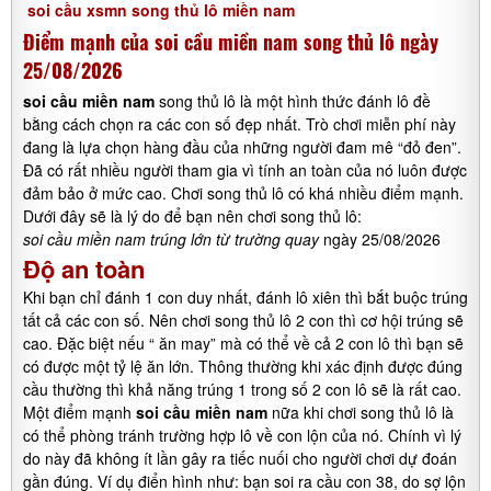
soi cầu xsmn song thủ lô miền nam
Điểm mạnh của soi cầu miền nam song thủ lô ngày
25/08/2026
soi cầu miền nam
song thủ lô là một hình thức đánh lô đề
bằng cách chọn ra các con số đẹp nhất. Trò chơi miễn phí này
đang là lựa chọn hàng đầu của những người đam mê “đỏ đen”.
Đã có rất nhiều người tham gia vì tính an toàn của nó luôn được
đảm bảo ở mức cao. Chơi song thủ lô có khá nhiều điểm mạnh.
Dưới đây sẽ là lý do để bạn nên chơi song thủ lô:
soi cầu miền nam trúng lớn từ trường quay
ngày 25/08/2026
Độ an toàn
Khi bạn chỉ đánh 1 con duy nhất, đánh lô xiên thì bắt buộc trúng
tất cả các con số. Nên chơi song thủ lô 2 con thì cơ hội trúng sẽ
cao. Đặc biệt nếu “ ăn may” mà có thể về cả 2 con lô thì bạn sẽ
có được một tỷ lệ ăn lớn. Thông thường khi xác định được đúng
cầu thường thì khả năng trúng 1 trong số 2 con lô sẽ là rất cao.
Một điểm mạnh
soi cầu miền nam
nữa khi chơi song thủ lô là
có thể phòng tránh trường hợp lô về con lộn của nó. Chính vì lý
do này đã không ít lần gây ra tiếc nuối cho người chơi dự đoán
gần đúng. Ví dụ điển hình như: bạn soi ra cầu con 38, do sợ lộn