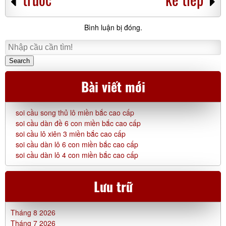
Bình luận bị đóng.
Search
Bài viết mới
soi cầu song thủ lô miền bắc cao cấp
soi cầu dàn đề 6 con miền bắc cao cấp
soi cầu lô xiên 3 miền bắc cao cấp
soi cầu dàn lô 6 con miền bắc cao cấp
soi cầu dàn lô 4 con miền bắc cao cấp
Lưu trữ
Tháng 8 2026
Tháng 7 2026