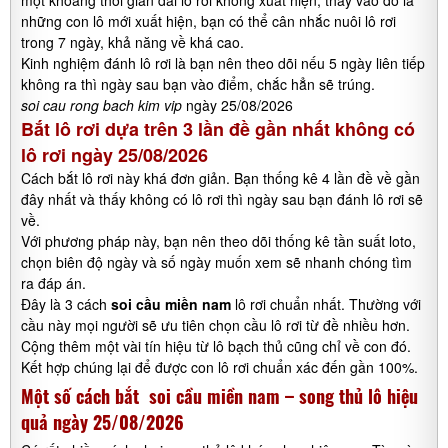
một khoảng thời gian dài lô rơi không xuất hiện, thay vào đó là
những con lô mới xuất hiện, bạn có thể cân nhắc nuôi lô rơi
trong 7 ngày, khả năng về khá cao.
Kinh nghiệm đánh lô rơi là bạn nên theo dõi nếu 5 ngày liên tiếp
không ra thì ngày sau bạn vào điểm, chắc hẳn sẽ trúng.
soi cau rong bach kim vip
ngày 25/08/2026
Bắt lô rơi dựa trên 3 lần đề gần nhất không có
lô rơi ngày 25/08/2026
Cách bắt lô rơi này khá đơn giản. Bạn thống kê 4 lần đề về gần
đây nhất và thấy không có lô rơi thì ngày sau bạn đánh lô rơi sẽ
về.
Với phương pháp này, bạn nên theo dõi thống kê tần suất loto,
chọn biên độ ngày và số ngày muốn xem sẽ nhanh chóng tìm
ra đáp án.
Đây là 3 cách
soi cầu miền nam
lô rơi chuẩn nhất. Thường với
cầu này mọi người sẽ ưu tiên chọn cầu lô rơi từ đề nhiều hơn.
Cộng thêm một vài tín hiệu từ lô bạch thủ cũng chỉ về con đó.
Kết hợp chúng lại để được con lô rơi chuẩn xác đến gần 100%.
Một số cách bắt
soi cầu miền nam –
song thủ lô hiệu
quả ngày 25/08/2026