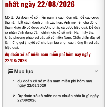
nhất ngày 22/08/2026
Mô tả: Dự đoán xổ số miền nam là cách đơn giản để các cược
thủ nắm bắt cách đánh chính xác hơn. Anh me nên chủ động
tham khảo để có được phương pháp cá cược hiệu quả. Để đưa
ra nhận định đúng đắn, chính xác xổ số miền Nam hãy tham
khảo phương pháp soi cầu xổ số miền Nam. Chắc chắn đây sẽ
là những gợi ý tuyệt vời cho bạn lựa chọn các thông tin soi cầu
hiệu quả.
dự đoán xổ số miền nam miễn phí hôm nay ngày
22/08/2026
Mục lục
dự đoán xổ số miền nam miễn phí hôm nay
ngày 22/08/2026
Dự đoán xổ số miền nam chuẩn nhất là gì ngày
22/08/2026