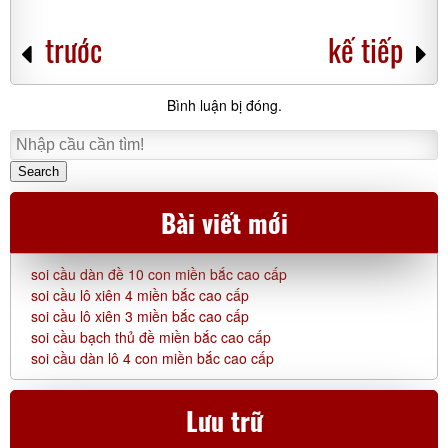
trước
kế tiếp
Bình luận bị đóng.
Search
Bài viết mới
soi cầu dàn đề 10 con miền bắc cao cấp
soi cầu lô xiên 4 miền bắc cao cấp
soi cầu lô xiên 3 miền bắc cao cấp
soi cầu bạch thủ đề miền bắc cao cấp
soi cầu dàn lô 4 con miền bắc cao cấp
Lưu trữ