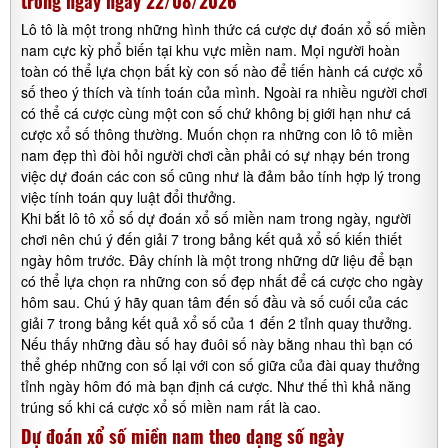
trong ngày ngày 22/08/2026
Lô tô là một trong những hình thức cá cược dự đoán xổ số miền
nam cực kỳ phổ biến tại khu vực miền nam. Mọi người hoàn
toàn có thể lựa chọn bất kỳ con số nào để tiến hành cá cược xổ
số theo ý thích và tính toán của mình. Ngoài ra nhiều người chơi
có thể cá cược cùng một con số chứ không bị giới hạn như cá
cược xổ số thông thường. Muốn chọn ra những con lô tô miền
nam đẹp thì đòi hỏi người chơi cần phải có sự nhạy bén trong
việc dự đoán các con số cũng như là đảm bảo tính hợp lý trong
việc tính toán quy luật đổi thưởng.
Khi bắt lô tô xổ số dự đoán xổ số miền nam trong ngày, người
chơi nên chú ý đến giải 7 trong bảng kết quả xổ số kiến thiết
ngày hôm trước. Đây chính là một trong những dữ liệu để bạn
có thể lựa chọn ra những con số đẹp nhất để cá cược cho ngày
hôm sau. Chú ý hãy quan tâm đến số đầu và số cuối của các
giải 7 trong bảng kết quả xổ số của 1 đến 2 tỉnh quay thưởng.
Nếu thấy những đầu số hay đuôi số này bằng nhau thì bạn có
thể ghép những con số lại với con số giữa của đài quay thưởng
tỉnh ngày hôm đó mà bạn định cá cược. Như thế thì khả năng
trúng số khi cá cược xổ số miền nam rất là cao.
Dự đoán xổ số miền nam theo dạng số ngày