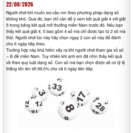
22/08/2026
Người chơi khi muốn soi cầu mn theo phương pháp dạng số
không khó. Qua đó, bạn chỉ cần để ý xem kết quả giải 4 với giải
5 trong bảng kết quả mở thưởng miền Nam trước đó. Nếu bạn
thấy kết quả giải 4, 5 bao gồm 4 số mà chỉ được tạo từ 2 số mà
thôi. Người chơi lúc này hãy chọn ngay 2 con số này để đánh
cho 6 ngày tiếp theo.
Trường hợp này khá hiếm xảy ra khi người chơi tham gia xổ số
– lô đề miền Nam. Tuy nhiên khi anh em đã nhìn thấy kết quả
về theo quy luật dạng số. Con số mà bạn chọn được sẽ có tỷ lệ
thắng lớn lên tới 99.0% cho cả 0 ngày liên tiếp.