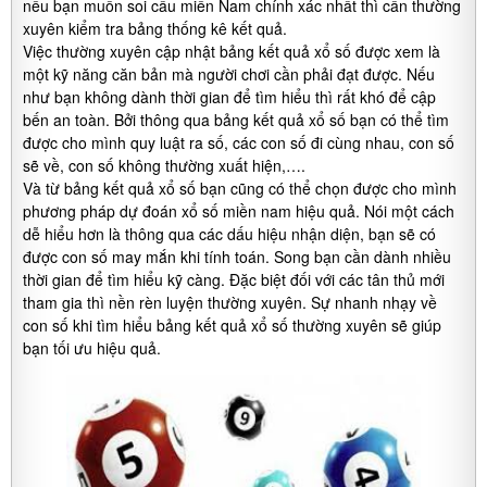
nếu bạn muốn soi cầu miền Nam chính xác nhất thì cần thường
xuyên kiểm tra bảng thống kê kết quả.
Việc thường xuyên cập nhật bảng kết quả xổ số được xem là
một kỹ năng căn bản mà người chơi cần phải đạt được. Nếu
như bạn không dành thời gian để tìm hiểu thì rất khó để cập
bến an toàn. Bởi thông qua bảng kết quả xổ số bạn có thể tìm
được cho mình quy luật ra số, các con số đi cùng nhau, con số
sẽ về, con số không thường xuất hiện,….
Và từ bảng kết quả xổ số bạn cũng có thể chọn được cho mình
phương pháp dự đoán xổ số miền nam hiệu quả. Nói một cách
dễ hiểu hơn là thông qua các dấu hiệu nhận diện, bạn sẽ có
được con số may mắn khi tính toán. Song bạn cần dành nhiều
thời gian để tìm hiểu kỹ càng. Đặc biệt đối với các tân thủ mới
tham gia thì nền rèn luyện thường xuyên. Sự nhanh nhạy về
con số khi tìm hiểu bảng kết quả xổ số thường xuyên sẽ giúp
bạn tối ưu hiệu quả.