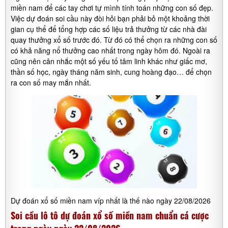
miền nam để các tay chơi tự mình tính toán những con số đẹp.
Việc dự đoán soi cầu này đòi hỏi bạn phải bỏ một khoảng thời
gian cụ thể để tổng hợp các số liệu trả thưởng từ các nhà đài
quay thưởng xổ số trước đó. Từ đó có thể chọn ra những con số
có khả năng nổ thưởng cao nhất trong ngày hôm đó. Ngoài ra
cũng nên cân nhắc một số yếu tố tâm linh khác như giấc mơ,
thần số học, ngày tháng năm sinh, cung hoàng đạo… để chọn
ra con số may mắn nhất.
Dự đoán xổ số miền nam víp nhất là thế nào ngày 22/08/2026
Soi cầu lô tô dự đoán xổ số miền nam chuẩn cá cược