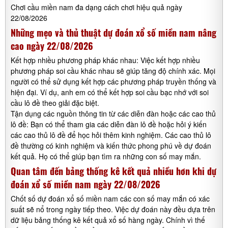
Chơi cầu miền nam đa dạng cách chơi hiệu quả ngày
22/08/2026
Những mẹo và thủ thuật dự đoán xổ số miền nam nâng
cao ngày 22/08/2026
Kết hợp nhiều phương pháp khác nhau: Việc kết hợp nhiều
phương pháp soi cầu khác nhau sẽ giúp tăng độ chính xác. Mọi
người có thể sử dụng kết hợp các phương pháp truyền thống và
hiện đại. Ví dụ, anh em có thể kết hợp soi cầu bạc nhớ với soi
cầu lô đề theo giải đặc biệt.
Tận dụng các nguồn thông tin từ các diễn đàn hoặc các cao thủ
lô đề: Bạn có thể tham gia các diễn đàn lô đề hoặc hỏi ý kiến
các cao thủ lô đề để học hỏi thêm kinh nghiệm. Các cao thủ lô
đề thường có kinh nghiệm và kiến thức phong phú về dự đoán
kết quả. Họ có thể giúp bạn tìm ra những con số may mắn.
Quan tâm đến bảng thống kê kết quả nhiều hơn khi dự
đoán xổ số miền nam ngày 22/08/2026
Chốt số dự đoán xổ số miền nam các con số may mắn có xác
suất sẽ nổ trong ngày tiếp theo. Việc dự đoán này đều dựa trên
dữ liệu bảng thống kê kết quả xổ số hàng ngày. Chính vì thế