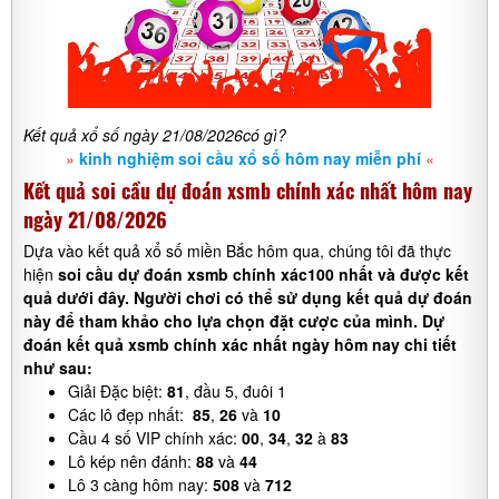
Kết quả xổ số ngày 21/08/2026có gì?
»
kinh nghiệm soi cầu xổ số hôm nay miễn phí
«
Kết quả soi cầu dự đoán xsmb chính xác nhất hôm nay
ngày 21/08/2026
Dựa vào kết quả xổ số miền Bắc hôm qua, chúng tôi đã thực
hiện
soi cầu dự đoán xsmb chính xác
100 nhất và được kết
quả dưới đây. Người chơi có thể sử dụng kết quả dự đoán
này để tham khảo cho lựa chọn đặt cược của mình. Dự
đoán kết quả xsmb chính xác nhất ngày hôm nay chi tiết
như sau:
Giải Đặc biệt:
81
, đầu 5, đuôi 1
Các lô đẹp nhất:
85
,
26
và
10
Cầu 4 số VIP chính xác:
00
,
34
,
32
à
83
Lô kép nên đánh:
88
và
44
Lô 3 càng hôm nay:
508
và
712