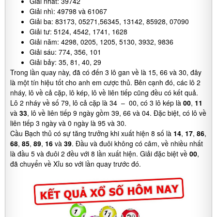
Giải nhất: 39742
Giải nhì: 49798 và 61067
Giải ba: 83173, 05271,56345, 13142, 85928, 07090
Giải tư: 5124, 4542, 1741, 1628
Giải năm: 4298, 0205, 1205, 5130, 3932, 9836
Giải sáu: 774, 356, 101
Giải bảy: 35, 81, 40, 29
Trong lần quay này, đã có đến 3 lô gan về là 15, 66 và 30, đây
là một tín hiệu tốt cho anh em cược thủ. Bên cạnh đó, các lô 2
nháy, lô về cả cặp, lô kép, lô về liên tiếp cũng đều có kết quả.
Lô 2 nháy về số 79, lô cả cặp là 34 – 00, có 3 lô kép là
00
,
11
và
33
, lô về liên tiếp 9 ngày gồm 39, 66 và 04. Đặc biệt, có lô về
liên tiếp 3 ngày và 0 ngày là 95 và 30.
Cầu Bạch thủ có sự tăng trưởng khi xuất hiện 8 số là
14
,
17
,
86
,
68
,
85
,
89
,
16
và
39
. Đầu và đuôi không có câm, về nhiều nhất
là đầu 5 và đuôi 2 đều với 8 lần xuất hiện. Giải đặc biệt về
00
,
đã chuyển về Xỉu so với lần quay trước đó.