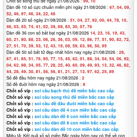
Chốt số song thủ đề ngày 21/08/2026 :
99, 10
Dàn đề 10 số cực chuẩn miễn phí ngày 21/08/2026 :
67, 04, 09,
52, 46, 97, 46, 34, 22, 48
Dàn đề 20 số ngày 21/08/2026 :
51, 04, 27, 92, 00, 44, 78, 10,
46, 03, 55, 74, 41, 02, 39, 69, 83, 30, 07, 76
Dàn đề 36 con số bất bại ngày 21/08/2026
14, 23, 16, 19, 43,
60, 21, 80, 88, 23, 06, 26, 36, 03, 09, 12, 86, 77, 51, 90, 82, 72,
27, 51, 70, 39, 53, 12, 43, 19, 09, 59, 63, 96, 50, 95
Dàn đề 50 số bất tử đẹp nhất hôm nay ngày 21/08/2026 :
28,
67, 41, 85, 51, 76, 95, 77, 15, 45, 62, 01, 88, 34, 54, 54, 06, 92,
04, 62, 98, 34, 05, 77, 28, 25, 40, 60, 09, 49, 93, 13, 32, 46, 82,
44, 28, 49, 30, 81, 56, 56, 81, 21, 27, 13, 97, 62, 25, 89
Số đề đầu hôm nay ngày 21/08/2026 :
2
Số đề đuôi hôm nay ngày 21/08/2026 :
8
Chốt số víp :
soi cầu bạch thủ đề miền bắc cao cấp
Chốt số víp :
soi cầu song thủ đề miền bắc cao cấp
Chốt số víp :
soi cầu đề đầu đuôi miền bắc cao cấp
Chốt số víp :
soi cầu dàn đề 4 con miền bắc cao cấp
Chốt số víp :
soi cầu dàn đề 6 con miền bắc cao cấp
Chốt số víp :
soi cầu dàn đề 8 con miền bắc cao cấp
Chốt số víp :
soi cầu dàn đề 10 con miền bắc cao cấp
Miêu tả: Kết quả xổ số miền Bắc ngày hôm nay có thể về con