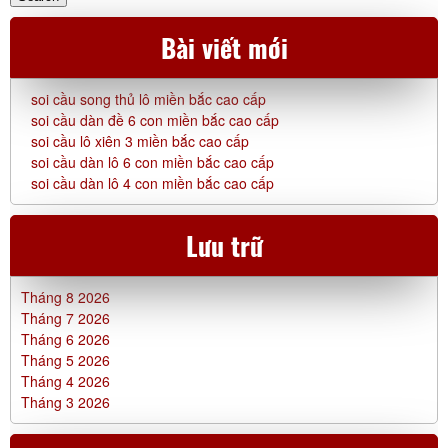
Bài viết mới
soi cầu song thủ lô miền bắc cao cấp
soi cầu dàn đề 6 con miền bắc cao cấp
soi cầu lô xiên 3 miền bắc cao cấp
soi cầu dàn lô 6 con miền bắc cao cấp
soi cầu dàn lô 4 con miền bắc cao cấp
Lưu trữ
Tháng 8 2026
Tháng 7 2026
Tháng 6 2026
Tháng 5 2026
Tháng 4 2026
Tháng 3 2026