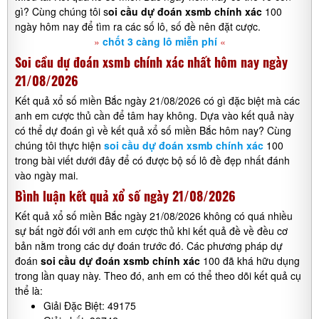
gì? Cùng chúng tôi s
oi cầu dự đoán xsmb chính xác
100
ngày hôm nay để tìm ra các số lô, số đề nên đặt cược.
»
chốt 3 càng lô miễn phí
«
Soi cầu dự đoán xsmb chính xác nhất hôm nay ngày
21/08/2026
Kết quả xổ số miền Bắc ngày 21/08/2026 có gì đặc biệt mà các
anh em cược thủ cần để tâm hay không. Dựa vào kết quả này
có thể dự đoán gì về kết quả xổ số miền Bắc hôm nay? Cùng
chúng tôi thực hiện
soi cầu dự đoán xsmb chính xác
100
trong bài viết dưới đây để có được bộ số lô đề đẹp nhất đánh
vào ngày mai.
Bình luận kết quả xổ số ngày 21/08/2026
Kết quả xổ số miền Bắc ngày 21/08/2026 không có quá nhiều
sự bất ngờ đối với anh em cược thủ khi kết quả đề về đều cơ
bản nằm trong các dự đoán trước đó. Các phương pháp dự
đoán
soi cầu dự đoán xsmb chính xác
100 đã khá hữu dụng
trong lần quay này. Theo đó, anh em có thể theo dõi kết quả cụ
thể là:
Giải Đặc Biệt: 49175