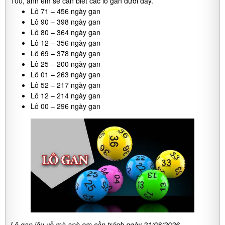
100, anh em sẽ cần biết các lô gan dưới đây.
Lô 71 – 456 ngày gan
Lô 90 – 398 ngày gan
Lô 80 – 364 ngày gan
Lô 12 – 356 ngày gan
Lô 69 – 378 ngày gan
Lô 25 – 200 ngày gan
Lô 01 – 263 ngày gan
Lô 52 – 217 ngày gan
Lô 12 – 214 ngày gan
Lô 00 – 296 ngày gan
Lô gan lâu về mà anh em cần tránh ngày 21/08/2026