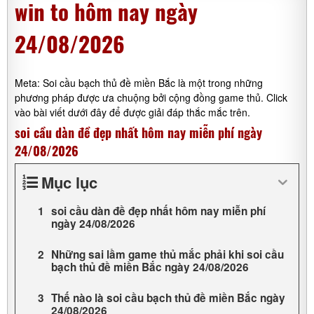
win to hôm nay ngày
24/08/2026
Meta: Soi cầu bạch thủ đề miền Bắc là một trong những
phương pháp được ưa chuộng bởi cộng đồng game thủ. Click
vào bài viết dưới đây để được giải đáp thắc mắc trên.
soi cầu dàn đề đẹp nhất hôm nay miễn phí ngày
24/08/2026
Mục lục
soi cầu dàn đề đẹp nhất hôm nay miễn phí
ngày 24/08/2026
Những sai lầm game thủ mắc phải khi soi cầu
bạch thủ đề miền Bắc ngày 24/08/2026
Thế nào là soi cầu bạch thủ đề miền Bắc ngày
24/08/2026