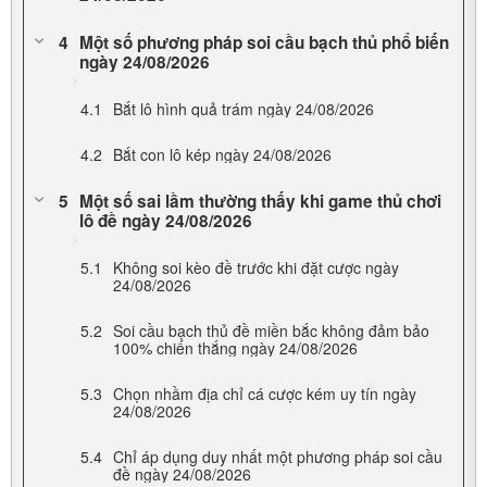
Một số phương pháp soi cầu bạch thủ phổ biến
ngày 24/08/2026
Bắt lô hình quả trám ngày 24/08/2026
Bắt con lô kép ngày 24/08/2026
Một số sai lầm thường thấy khi game thủ chơi
lô đề ngày 24/08/2026
Không soi kèo đề trước khi đặt cược ngày
24/08/2026
Soi cầu bạch thủ đề miền bắc không đảm bảo
100% chiến thắng ngày 24/08/2026
Chọn nhầm địa chỉ cá cược kém uy tín ngày
24/08/2026
Chỉ áp dụng duy nhất một phương pháp soi cầu
đề ngày 24/08/2026