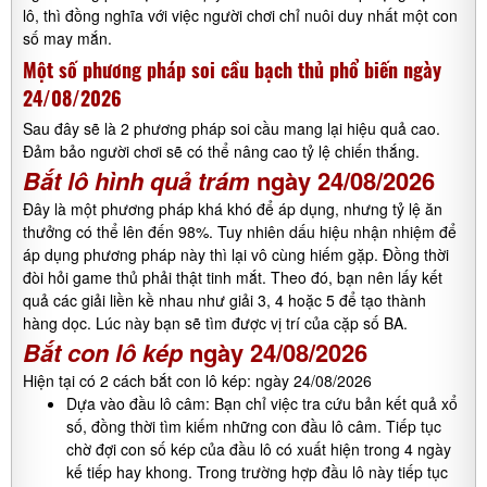
lô, thì đồng nghĩa với việc người chơi chỉ nuôi duy nhất một con
số may mắn.
Một số phương pháp soi cầu bạch thủ phổ biến ngày
24/08/2026
Sau đây sẽ là 2 phương pháp soi cầu mang lại hiệu quả cao.
Đảm bảo người chơi sẽ có thể nâng cao tỷ lệ chiến thắng.
Bắt lô hình quả trám
ngày 24/08/2026
Đây là một phương pháp khá khó để áp dụng, nhưng tỷ lệ ăn
thưởng có thể lên đến 98%. Tuy nhiên dấu hiệu nhận nhiệm để
áp dụng phương pháp này thì lại vô cùng hiếm gặp. Đồng thời
đòi hỏi game thủ phải thật tinh mắt. Theo đó, bạn nên lấy kết
quả các giải liền kề nhau như giải 3, 4 hoặc 5 để tạo thành
hàng dọc. Lúc này bạn sẽ tìm được vị trí của cặp số BA.
Bắt con lô kép
ngày 24/08/2026
Hiện tại có 2 cách bắt con lô kép: ngày 24/08/2026
Dựa vào đầu lô câm: Bạn chỉ việc tra cứu bản kết quả xổ
số, đồng thời tìm kiếm những con đầu lô câm. Tiếp tục
chờ đợi con số kép của đầu lô có xuất hiện trong 4 ngày
kế tiếp hay khong. Trong trường hợp đầu lô này tiếp tục