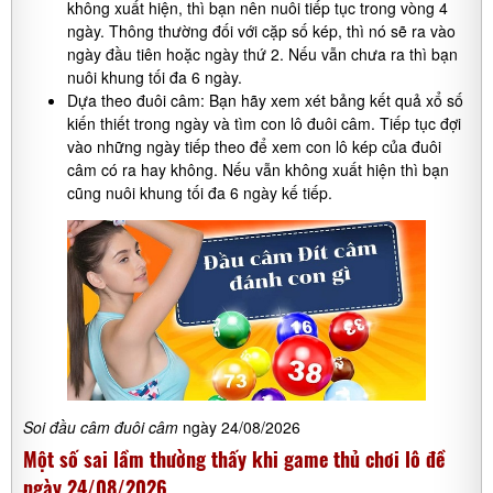
không xuất hiện, thì bạn nên nuôi tiếp tục trong vòng 4
ngày. Thông thường đối với cặp số kép, thì nó sẽ ra vào
ngày đầu tiên hoặc ngày thứ 2. Nếu vẫn chưa ra thì bạn
nuôi khung tối đa 6 ngày.
Dựa theo đuôi câm: Bạn hãy xem xét bảng kết quả xổ số
kiến thiết trong ngày và tìm con lô đuôi câm. Tiếp tục đợi
vào những ngày tiếp theo để xem con lô kép của đuôi
câm có ra hay không. Nếu vẫn không xuất hiện thì bạn
cũng nuôi khung tối đa 6 ngày kế tiếp.
Soi đầu câm đuôi câm
ngày 24/08/2026
Một số sai lầm thường thấy khi game thủ chơi lô đề
ngày 24/08/2026