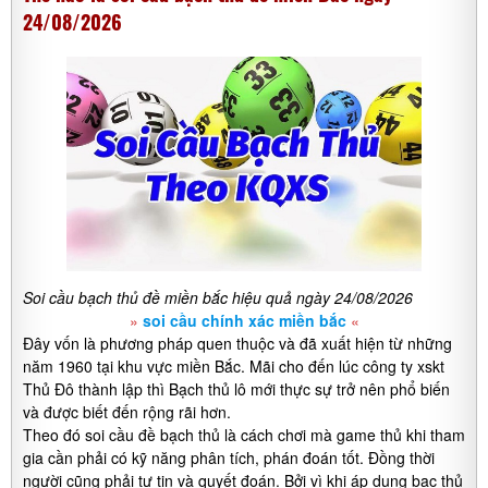
24/08/2026
Soi cầu bạch thủ đề miền bắc hiệu quả ngày 24/08/2026
»
soi cầu chính xác miền bắc
«
Đây vốn là phương pháp quen thuộc và đã xuất hiện từ những
năm 1960 tại khu vực miền Bắc. Mãi cho đến lúc công ty xskt
Thủ Đô thành lập thì Bạch thủ lô mới thực sự trở nên phổ biến
và được biết đến rộng rãi hơn.
Theo đó soi cầu đề bạch thủ là cách chơi mà game thủ khi tham
gia cần phải có kỹ năng phân tích, phán đoán tốt. Đồng thời
người cũng phải tự tin và quyết đoán. Bởi vì khi áp dụng bạc thủ