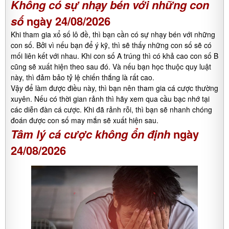
Không có sự nhạy bén với những con
số
ngày 24/08/2026
Khi tham gia xổ số lô đề, thì bạn cần có sự nhạy bén với những
con số. Bởi vì nếu bạn để ý kỹ, thì sẽ thấy những con số sẽ có
mối liên kết với nhau. Khi con số A trúng thì có khả cao con số B
cũng sẽ xuất hiện theo sau đó. Và nếu bạn học thuộc quy luật
này, thì đảm bảo tỷ lệ chiến thắng là rất cao.
Vậy để làm được điều này, thì bạn nên tham gia cá cược thường
xuyên. Nếu có thời gian rảnh thì hãy xem qua cầu bạc nhớ tại
các diễn đàn cá cược. Khi đã rảnh rỗi, thì bạn sẽ nhanh chóng
đoán được con số may mắn sẽ xuất hiện sau.
Tâm lý cá cược không ổn định
ngày
24/08/2026