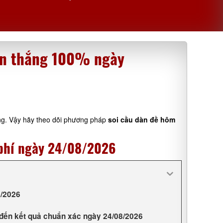
iến thắng 100% ngày
ụng. Vậy hãy theo dõi phương pháp
soi cầu dàn đề hôm
 phí ngày 24/08/2026
8/2026
đến kết quả chuẩn xác ngày 24/08/2026