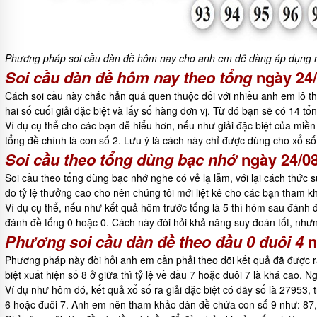
Phương pháp soi cầu dàn đề hôm nay cho anh em dễ dàng áp dụng 
Soi cầu dàn đề hôm nay theo tổng
ngày 24/
Cách soi cầu này chắc hẳn quá quen thuộc đối với nhiều anh em lô t
hai số cuối giải đặc biệt và lấy số hàng đơn vị. Từ đó bạn sẽ có 14 
Ví dụ cụ thể cho các bạn dễ hiểu hơn, nếu như giải đặc biệt của miền
tổng đề chính là con số 2. Lưu ý là cách này chỉ được dùng cho xổ s
Soi cầu theo tổng dùng bạc nhớ
ngày 24/0
Soi cầu theo tổng dùng bạc nhớ nghe có vẻ lạ lẫm, với lại cách thứ
do tỷ lệ thưởng cao cho nên chúng tôi mới liệt kê cho các bạn tham 
Ví dụ cụ thể, nếu như kết quả hôm trước tổng là 5 thì hôm sau đánh 
đánh đề tổng 0 hoặc 0. Cách này đòi hỏi khả năng suy đoán tốt, như
Phương soi cầu dàn đề theo đầu 0 đuôi 4
n
Phương pháp này đòi hỏi anh em cần phải theo dõi kết quả đã được r
biệt xuất hiện số 8 ở giữa thì tỷ lệ về đầu 7 hoặc đuôi 7 là khá cao.
Ví dụ như hôm đó, kết quả xổ số ra giải đặc biệt có dãy số là 27953,
6 hoặc đuôi 7. Anh em nên tham khảo dàn đề chứa con số 9 như: 87, 3