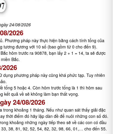
ngày 24/08/2026
08/2026
hủ. Phương pháp này thực hiện bằng cách tính tổng của
tổng tương đương với 10 số (bao gồm từ 0 cho đến 9).
 Bắc hôm trước ra 90878, bạn lấy 2 + 1 = 14, ta sẽ được
ố miền Bắc.
8/2026
c sử dụng phương pháp này cũng khá phức tạp. Tuy nhiên
khảo.
đề tổng 5 hoặc 4. Còn hôm trước tổng là 1 thì hôm sau
ng kết quả về sẽ không làm bạn thất vọng.
gày 24/08/2026
a trong khoảng 1 tháng. Nếu như quan sát thấy giải đặc
 Ngay thời điểm đó hãy lập dàn đề để nuôi những con số đó.
 trong khoảng những ngày tiếp theo sẽ về các con có đầu
3, 38, 81, 92, 52, 54, 82, 32, 98, 66, 01,… cho đến 55.