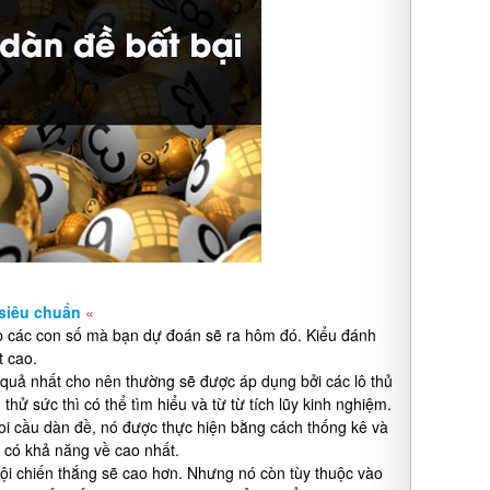
 siêu chuẩn
«
ợp các con số mà bạn dự đoán sẽ ra hôm đó. Kiểu đánh
ất cao.
 quả nhất cho nên thường sẽ được áp dụng bởi các lô thủ
 sức thì có thể tìm hiểu và từ từ tích lũy kinh nghiệm.
oi cầu dàn đề, nó được thực hiện bằng cách thống kê và
ố có khả năng về cao nhất.
hội chiến thắng sẽ cao hơn. Nhưng nó còn tùy thuộc vào