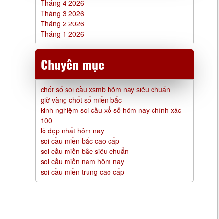
Tháng 4 2026
Tháng 3 2026
Tháng 2 2026
Tháng 1 2026
Chuyên mục
chốt số soi cầu xsmb hôm nay siêu chuẩn
giờ vàng chốt số miền bắc
kinh nghiệm soi cầu xổ số hôm nay chính xác
100
lô đẹp nhất hôm nay
soi cầu miền bắc cao cấp
soi cầu miền bắc siêu chuẩn
soi cầu miền nam hôm nay
soi cầu miền trung cao cấp