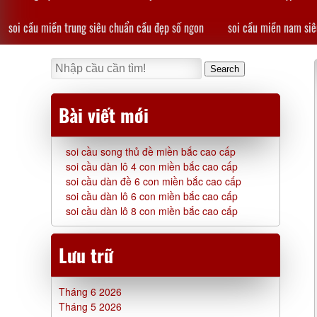
soi cầu miền trung siêu chuẩn cầu đẹp số ngon
soi cầu miền nam siê
Search
Bài viết mới
soi cầu song thủ đề miền bắc cao cấp
soi cầu dàn lô 4 con miền bắc cao cấp
soi cầu dàn đề 6 con miền bắc cao cấp
soi cầu dàn lô 6 con miền bắc cao cấp
soi cầu dàn lô 8 con miền bắc cao cấp
Lưu trữ
Tháng 6 2026
Tháng 5 2026