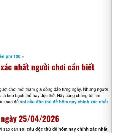
ễn phí 100
«
xác nhất người chơi cần biết
người chơi mới tham gia đông đảo từng ngày. Những người
u là kèo bạch thủ hay độc thủ. Hãy cùng chúng tôi tìm
 làm sao để
soi cầu độc thủ đề hôm nay chính xác nhất
? ngày 25/04/2026
 vì sao cần
soi cầu độc thủ đề hôm nay chính xác nhất