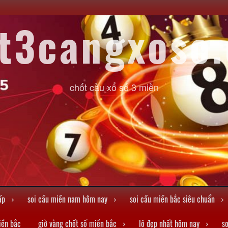
t3cangxoso
chốt cầu xổ số 3 miền
ấp
soi cầu miền nam hôm nay
soi cầu miền bắc siêu chuẩn
iền bắc
giờ vàng chốt số miền bắc
lô đẹp nhất hôm nay
s