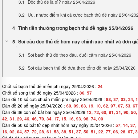
Độc thủ đề là gì? ngày 25/04/2026
Ưu, nhược điểm khi cá cược bạch thủ đề ngày 25/04/20
Tính tiền thưởng trong bạch thủ đề ngày 25/04/2026
Soi cầu độc thủ đề hôm nay chính xác nhất và đơn g
Soi bạch thủ đề theo đầu, đuôi câm ngày 25/04/2026
Soi cầu bạch thủ đề dựa theo tổng đề ngày 25/04/2026
Chốt số bạch thủ đề miễn phí ngày 25/04/2026 :
24
Chốt số song thủ đề ngày 25/04/2026 :
86, 57
Dàn đề 10 số cực chuẩn miễn phí ngày 25/04/2026 :
88, 37, 03, 24, 1
Dàn đề 20 số ngày 25/04/2026 :
60, 09, 83, 19, 10, 62, 97, 07, 53, 67
Dàn đề 36 con số bất bại ngày 25/04/2026
12, 72, 60, 81, 31, 90, 50,
42, 31, 29, 46, 46, 70, 34, 17, 15, 16, 93, 98, 74, 00
Dàn đề 50 số bất tử đẹp nhất hôm nay ngày 25/04/2026 :
57, 14, 37, 
16, 02, 04, 57, 72, 28, 61, 53, 38, 51, 37, 50, 51, 22, 77, 06, 28, 67, 3