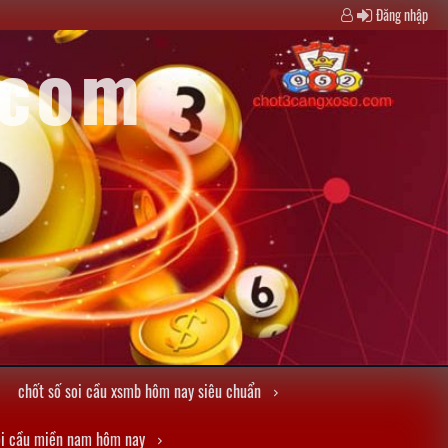
Đăng nhập
.com
chốt số soi cầu xsmb hôm nay siêu chuẩn
oi cầu miền nam hôm nay