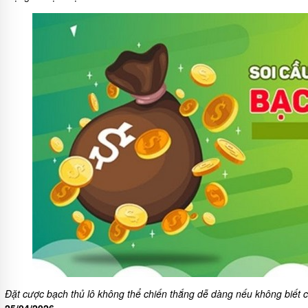
Đặt cược bạch thủ lô không thể chiến thắng dễ dàng nếu không biết 