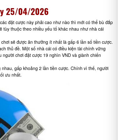
gày 25/04/2026
các đặt cược này phải cao như nào thì mới có thể bù đắp
sẽ tùy thuộc theo nhiều yếu tố khác nhau như nhà cái
 chơi sẽ được ăn thưởng ít nhất là gấp 6 lần số tiền cược.
ạch thủ đề. Một số nhà cái có điều kiện tài chính vững
ếu người chơi đặt cược 19 nghìn VND và giành chiến
 nhau, gấp khoảng 2 lần tiền cược. Chính vì thế, người
ối ưu nhất.