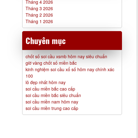
Tháng 4 2026
Tháng 3 2026
Tháng 2 2026
Tháng 1 2026
Chuyên mục
chốt số soi cầu xsmb hôm nay siêu chuẩn
giờ vàng chốt số miền bắc
kinh nghiệm soi cầu xổ số hôm nay chính xác
100
lô đẹp nhất hôm nay
soi cầu miền bắc cao cấp
soi cầu miền bắc siêu chuẩn
soi cầu miền nam hôm nay
soi cầu miền trung cao cấp