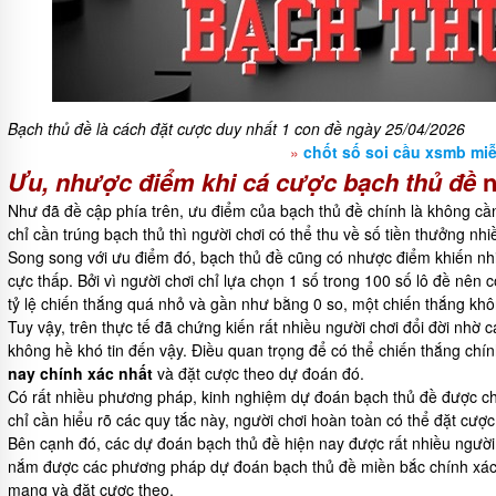
Bạch thủ đề là cách đặt cược duy nhất 1 con đề ngày 25/04/2026
»
chốt số soi cầu xsmb mi
Ưu, nhược điểm khi cá cược bạch thủ đề
n
Như đã đề cập phía trên, ưu điểm của bạch thủ đề chính là không cần
chỉ cần trúng bạch thủ thì người chơi có thể thu về số tiền thưởng nh
Song song với ưu điểm đó, bạch thủ đề cũng có nhược điểm khiến nhiề
cực thấp. Bởi vì người chơi chỉ lựa chọn 1 số trong 100 số lô đề nên
tỷ lệ chiến thắng quá nhỏ và gần như bằng 0 so, một chiến thắng kh
Tuy vậy, trên thực tế đã chứng kiến rất nhiều người chơi đổi đời nhờ 
không hề khó tin đến vậy. Điều quan trọng để có thể chiến thắng chín
nay chính xác nhất
và đặt cược theo dự đoán đó.
Có rất nhiều phương pháp, kinh nghiệm dự đoán bạch thủ đề được ch
chỉ cần hiểu rõ các quy tắc này, người chơi hoàn toàn có thể đặt cượ
Bên cạnh đó, các dự đoán bạch thủ đề hiện nay được rất nhiều người 
nắm được các phương pháp dự đoán bạch thủ đề miền bắc chính xác t
mạng và đặt cược theo.