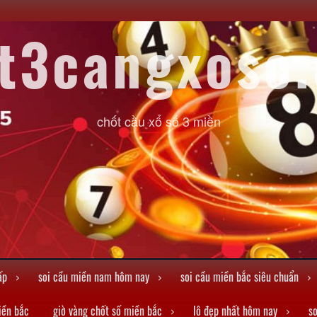
t3cangxoso
chốt cầu xổ số 3 miền
ấp
soi cầu miền nam hôm nay
soi cầu miền bắc siêu chuẩn
iền bắc
giờ vàng chốt số miền bắc
lô đẹp nhất hôm nay
s