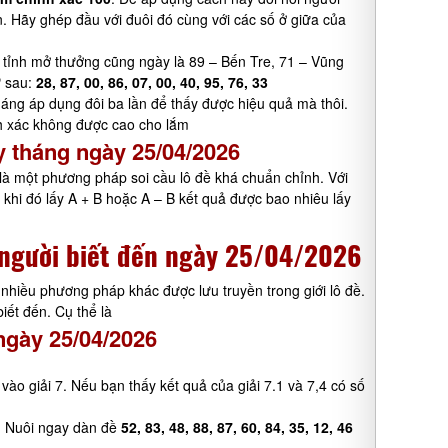
n. Hãy ghép đầu với đuôi đó cùng với các số ở giữa của
3 tỉnh mở thưởng cũng ngày là 89 – Bến Tre, 71 – Vũng
ư sau:
28, 87, 00, 86, 07, 00, 40, 95, 76, 33
háng áp dụng đôi ba lần để thấy được hiệu quả mà thôi.
h xác không được cao cho lắm
y tháng ngày 25/04/2026
à một phương pháp soi cầu lô đề khá chuẩn chỉnh. Với
khi đó lấy A + B hoặc A – B kết quả được bao nhiêu lấy
 người biết đến ngày 25/04/2026
 nhiều phương pháp khác được lưu truyền trong giới lô đề.
iết đến. Cụ thể là
ngày 25/04/2026
vào giải 7. Nếu bạn thấy kết quả của giải 7.1 và 7,4 có số
8. Nuôi ngay dàn đề
52, 83, 48, 88, 87, 60, 84, 35, 12, 46