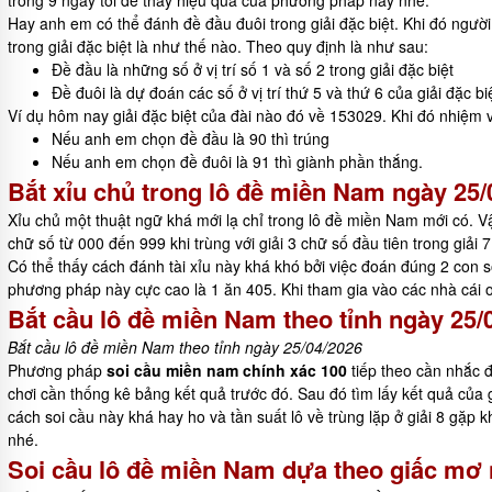
trong 9 ngày tới để thấy hiệu quả của phương pháp này nhé.
Hay anh em có thể đánh đề đầu đuôi trong giải đặc biệt. Khi đó người 
trong giải đặc biệt là như thế nào. Theo quy định là như sau:
Đề đầu là những số ở vị trí số 1 và số 2 trong giải đặc biệt
Đề đuôi là dự đoán các số ở vị trí thứ 5 và thứ 6 của giải đặc bi
Ví dụ hôm nay giải đặc biệt của đài nào đó về 153029. Khi đó nhiệm v
Nếu anh em chọn đề đầu là 90 thì trúng
Nếu anh em chọn đề đuôi là 91 thì giành phần thắng.
Bắt xỉu chủ trong lô đề miền Nam ngày 25/
Xỉu chủ một thuật ngữ khá mới lạ chỉ trong lô đề miền Nam mới có. Vậ
chữ số từ 000 đến 999 khi trùng với giải 3 chữ số đầu tiên trong giải 7
Có thể thấy cách đánh tài xỉu này khá khó bởi việc đoán đúng 2 con số
phương pháp này cực cao là 1 ăn 405. Khi tham gia vào các nhà cái onl
Bắt cầu lô đề miền Nam theo tỉnh ngày 25/
Bắt cầu lô đề miền Nam theo tỉnh ngày 25/04/2026
Phương pháp
soi cầu miền nam chính xác 100
tiếp theo cần nhắc đ
chơi cần thống kê bảng kết quả trước đó. Sau đó tìm lấy kết quả của 
cách soi cầu này khá hay ho và tần suất lô về trùng lặp ở giải 8 gặ
nhé.
Soi cầu lô đề miền Nam dựa theo giấc mơ 