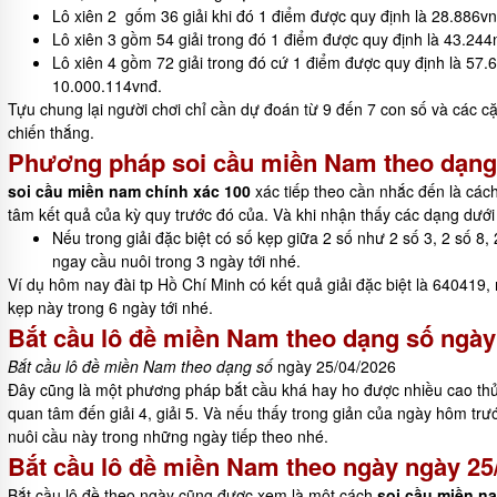
Lô xiên 2 gốm 36 giải khi đó 1 điểm được quy định là 28.886v
Lô xiên 3 gồm 54 giải trong đó 1 điểm được quy định là 43.244
Lô xiên 4 gồm 72 giải trong đó cứ 1 điểm được quy định là 57.
10.000.114vnđ.
Tựu chung lại người chơi chỉ cần dự đoán từ 9 đến 7 con số và các cặ
chiến thắng.
Phương pháp soi cầu miền Nam theo dạng 
soi cầu miền nam chính xác 100
xác tiếp theo cần nhắc đến là các
tâm kết quả của kỳ quy trước đó của. Và khi nhận thấy các dạng dưới
Nếu trong giải đặc biệt có số kẹp giữa 2 số như 2 số 3, 2 số 8
ngay cầu nuôi trong 3 ngày tới nhé.
Ví dụ hôm nay đài tp Hồ Chí Minh có kết quả giải đặc biệt là 640419,
kẹp này trong 6 ngày tới nhé.
Bắt cầu lô đề miền Nam theo dạng số ngày
Bắt cầu lô đề miền Nam theo dạng số
ngày 25/04/2026
Đây cũng là một phương pháp bắt cầu khá hay ho được nhiều cao thủ s
quan tâm đến giải 4, giải 5. Và nếu thấy trong giản của ngày hôm trướ
nuôi cầu này trong những ngày tiếp theo nhé.
Bắt cầu lô đề miền Nam theo ngày ngày 25
Bắt cầu lô đề theo ngày cũng được xem là một cách
soi cầu miền n