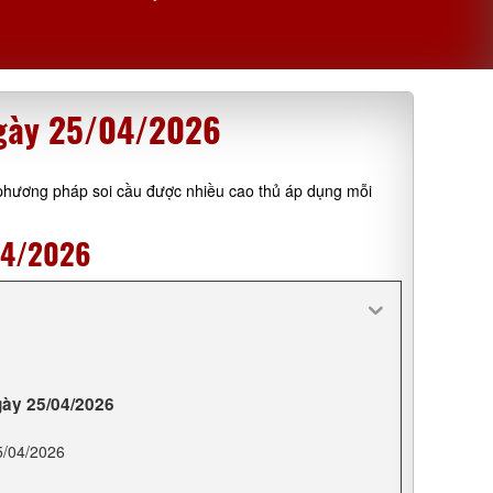
ngày 25/04/2026
phương pháp soi cầu được nhiều cao thủ áp dụng mỗi
04/2026
gày 25/04/2026
5/04/2026