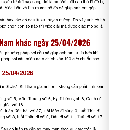
uyền từ đời này sang đời khác. Với mỗi cao thủ lô đề họ
ố. Việc luận và tìm ra con số đó sẽ giúp anh em gặp
à thay vào đó đều là sự truyền miệng. Do vậy tính chính
ết chọn con số nào thì việc giải mã được giấc mơ sẽ là
n Nam khác ngày 25/04/2026
u phương pháp soi cầu sẽ giúp anh em tự tin hơn khi
g pháp soi cầu miền nam chính xác 100 cực chuẩn cho
 25/04/2026
mới chơi. Khi tham gia anh em không cần phải tính toán
 cùng với 5, Mậu đi cùng với 6, Kỷ đi bên cạnh 6, Canh có
nghĩa với 16.
0, tuần Dần bắt với 37, tuổi Mão đi cùng 0, tuổi Thìn đi
ng với 8, tuổi Thân đi với 0, Dậu đi với 11, Tuất đi với 17,
 Sau đó luận ra cặp số may mắn theo quy tắc trên là