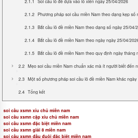
Soi cầu lô đề dựa vào lô xiên ngày 25/04/2026
Phương pháp soi cầu miền Nam theo dạng kẹp số 
Bắt cầu lô đề miền Nam theo dạng số ngày 25/04/
Bắt cầu lô đề miền Nam theo ngày ngày 25/04/202
Bắt cầu lô đề miền Nam theo quy định ngày tháng
Mẹo soi cầu miền Nam chuẩn xác mà ít người biết đến 
Một số phương pháp soi cầu lô đề miền Nam khác ngày
Tổng kết
soi cầu xsmn xỉu chủ miền nam
soi cầu xsmn cặp xỉu chủ miền nam
soi cầu xsmn đặc biệt miền nam
soi cầu xsmn giải 8 miền nam
soi cầu xsmn đầu đuôi đặc biệt miền nam