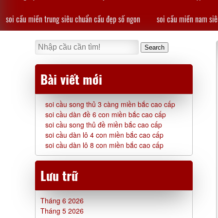
soi cầu miền trung siêu chuẩn cầu đẹp số ngon
soi cầu miền nam siê
Search
Bài viết mới
soi cầu song thủ 3 càng miền bắc cao cấp
soi cầu dàn đề 6 con miền bắc cao cấp
soi cầu song thủ đề miền bắc cao cấp
soi cầu dàn lô 4 con miền bắc cao cấp
soi cầu dàn lô 8 con miền bắc cao cấp
Lưu trữ
Tháng 6 2026
Tháng 5 2026