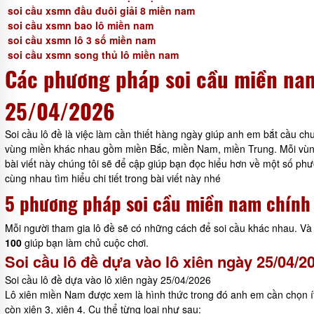
soi cầu xsmn đầu đuôi giải 8 miền nam
soi cầu xsmn bao lô miền nam
soi cầu xsmn lô 3 số miền nam
soi cầu xsmn song thủ lô miền nam
Các phương pháp soi cầu miền na
25/04/2026
Soi cầu lô đề là việc làm cần thiết hàng ngày giúp anh em bắt cầu ch
vùng miền khác nhau gồm miền Bắc, miền Nam, miền Trung. Mỗi vùng
bài viết này chúng tôi sẽ để cập giúp bạn đọc hiểu hơn về một số p
cùng nhau tìm hiểu chi tiết trong bài viết này nhé
5 phương pháp soi cầu miền nam chính
Mỗi người tham gia lô đề sẽ có những cách để soi cầu khác nhau. Và
100
giúp bạn làm chủ cuộc chơi.
Soi cầu lô đề dựa vào lô xiên ngày 25/04/2
Soi cầu lô đề dựa vào lô xiên ngày 25/04/2026
Lô xiên miền Nam được xem là hình thức trong đó anh em cần chọn ít
còn xiên 3, xiên 4. Cụ thể từng loại như sau: