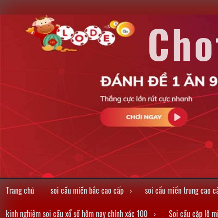
Cho
Trang chủ
soi cầu miền bắc cao cấp
soi cầu miền trung cao c
kinh nghiệm soi cầu xổ số hôm nay chính xác 100
Soi cầu cặp lô m