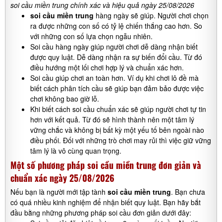
soi cầu miền trung chính xác và hiệu quả ngày 25/08/2026
soi cầu miền trung
hàng ngày sẽ giúp. Người chơi chọn
ra được những con số có tỷ lệ chiến thắng cao hơn. So
với những con số lựa chọn ngẫu nhiên.
Soi cầu hàng ngày giúp người chơi dễ dàng nhận biết
được quy luật. Dễ dàng nhận ra sự biến đổi cầu. Từ đó
điều hướng một lối chơi hợp lý và chuẩn xác hơn.
Soi cầu giúp chơi an toàn hơn. Ví dụ khi chơi lô đề mà
biết cách phân tích cầu sẽ giúp bạn đảm bảo được việc
chơi không bao giờ lỗ.
Khi biết cách soi cầu chuẩn xác sẽ giúp người chơi tự tin
hơn với kết quả. Từ đó sẽ hình thành nên một tâm lý
vững chắc và không bị bất kỳ một yếu tố bên ngoài nào
điều phối. Đối với những trò chơi may rủi thì việc giữ vững
tâm lý là vô cùng quan trọng.
Một số phương pháp
soi cầu miền trung
đơn giản và
chuẩn xác ngày 25/08/2026
Nếu bạn là người mới tập tành
soi cầu miền trung
. Bạn chưa
có quá nhiều kinh nghiệm để nhận biết quy luật. Bạn hãy bắt
đầu bằng những phương pháp soi cầu đơn giản dưới đây: