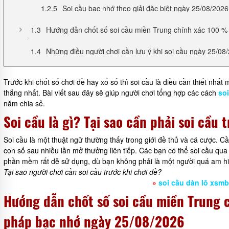
Soi cầu bạc nhớ theo giải đặc biệt ngày 25/08/2026
Hướng dẫn chốt số soi cầu miền Trung chính xác 100 % 
Những điều người chơi cần lưu ý khi soi cầu ngày 25/08
Trước khi chốt số chơi đề hay xổ số thì soi cầu là điều cần thiết nhấ
thắng nhất. Bài viết sau đây sẽ giúp người chơi tổng hợp các cách
so
năm chia sẻ.
Soi cầu là gì? Tại sao cần phải soi cầu
Soi cầu là một thuật ngữ thường thấy trong giới đề thủ và cá cược. Cầ
con số sau nhiều lần mở thưởng liên tiếp. Các bạn có thể soi cầu qua
phần mềm rất dễ sử dụng, dù bạn không phải là một người quá am h
Tại sao người chơi cần soi cầu trước khi chơi đề?
»
soi cầu dàn lô xsm
Hướng dẫn chốt số soi cầu miền Trung
pháp bạc nhớ ngày 25/08/2026