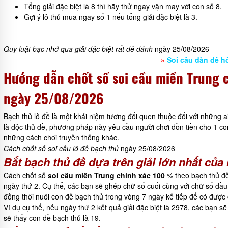
Tổng giải đặc biệt là 8 thì hãy thử ngay vận may với con số 8.
Gợi ý lô thủ mua ngay số 1 nếu tổng giải đặc biệt là 3.
Quy luật bạc nhớ qua giải đặc biệt rất dễ đánh
ngày 25/08/2026
»
Soi cầu dàn đề h
Hướng dẫn chốt số soi cầu miền Trung 
ngày 25/08/2026
Bạch thủ lô đề là một khái niệm tương đối quen thuộc đối với những 
là độc thủ đề, phương pháp này yêu cầu người chơi dồn tiền cho 1 c
những cách chơi truyền thống khác.
Cách chốt số soi cầu lô đề bạch thủ
ngày 25/08/2026
Bắt bạch thủ đề dựa trên giải lớn nhất của
Cách chốt số
soi cầu miền Trung chính xác 100
% theo bạch thủ đề
ngày thứ 2. Cụ thể, các bạn sẽ ghép chữ số cuối cùng với chữ số đầu 
đồng thời nuôi con đề bạch thủ trong vòng 7 ngày kế tiếp để có được c
Ví dụ cụ thể, nếu ngày thứ 2 kết quả giải đặc biệt là 2978, các bạn sẽ
sẽ thấy con đề bạch thủ là 19.