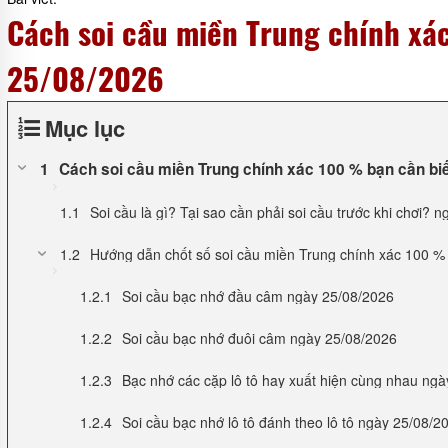
Cách soi cầu miền Trung chính xá
25/08/2026
Mục lục
Cách soi cầu miền Trung chính xác 100 % bạn cần bi
Soi cầu là gì? Tại sao cần phải soi cầu trước khi chơi? 
Hướng dẫn chốt số soi cầu miền Trung chính xác 100 
Soi cầu bạc nhớ đầu câm ngày 25/08/2026
Soi cầu bạc nhớ đuôi câm ngày 25/08/2026
Bạc nhớ các cặp lô tô hay xuất hiện cùng nhau ng
Soi cầu bạc nhớ lô tô đánh theo lô tô ngày 25/08/2