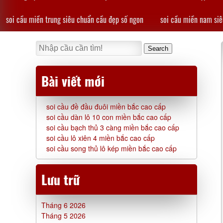
soi cầu miền trung siêu chuẩn cầu đẹp số ngon
soi cầu miền nam siê
Search
Bài viết mới
soi cầu đề đầu đuôi miền bắc cao cấp
soi cầu dàn lô 10 con miền bắc cao cấp
soi cầu bạch thủ 3 càng miền bắc cao cấp
soi cầu lô xiên 4 miền bắc cao cấp
soi cầu song thủ lô kép miền bắc cao cấp
Lưu trữ
Tháng 6 2026
Tháng 5 2026