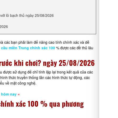
với lô bạch thủ ngày 25/08/2026
/2026
t mà các bạn phải làm để nâng cao tính chính xác và dễ
i cầu miền Trung chính xác 100
% được các đề thủ lâu
 trước khi chơi? ngày 25/08/2026
u được sử dụng để chỉ tính lặp lại trong kết quả của các
 hình thức truyền thống lẫn các hình thức tự động, các
iểu về mặt công nghệ.
b hôm nay
«
 chính xác 100 % qua phương