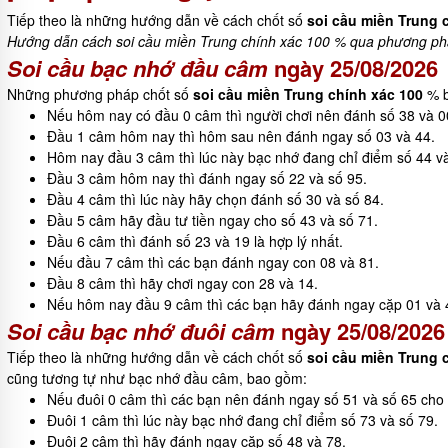
Tiếp theo là những hướng dẫn về cách chốt số
soi cầu miền Trung 
Hướng dẫn cách soi cầu miền Trung chính xác 100 % qua phương ph
Soi cầu bạc nhớ đầu câm
ngày 25/08/2026
Những phương pháp chốt số
soi cầu miền Trung chính xác 100
% b
Nếu hôm nay có đầu 0 câm thì người chơi nên đánh số 38 và 
Đầu 1 câm hôm nay thì hôm sau nên đánh ngay số 03 và 44.
Hôm nay đầu 3 câm thì lúc này bạc nhớ đang chỉ điểm số 44 v
Đầu 3 câm hôm nay thì đánh ngay số 22 và số 95.
Đầu 4 câm thì lúc này hãy chọn đánh số 30 và số 84.
Đầu 5 câm hãy đầu tư tiền ngay cho số 43 và số 71.
Đầu 6 câm thì đánh số 23 và 19 là hợp lý nhất.
Nếu đầu 7 câm thì các bạn đánh ngay con 08 và 81.
Đầu 8 câm thì hãy chơi ngay con 28 và 14.
Nếu hôm nay đầu 9 câm thì các bạn hãy đánh ngay cặp 01 và 
Soi cầu bạc nhớ đuôi câm
ngày 25/08/2026
Tiếp theo là những hướng dẫn về cách chốt số
soi cầu miền Trung 
cũng tương tự như bạc nhớ đầu câm, bao gồm:
Nếu đuôi 0 câm thì các bạn nên đánh ngay số 51 và số 65 cho 
Đuôi 1 câm thì lúc này bạc nhớ đang chỉ điểm số 73 và số 79.
Đuôi 2 câm thì hãy đánh ngay cặp số 48 và 78.