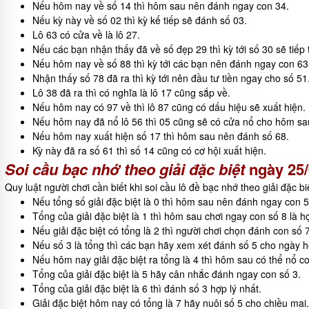
Nếu hôm nay về số 14 thì hôm sau nên đánh ngay con 34.
Nếu kỳ này về số 02 thì kỳ kế tiếp sẽ đánh số 03.
Lô 63 có cửa về là lô 27.
Nếu các bạn nhận thấy đã về số đẹp 29 thì kỳ tới số 30 sẽ tiếp 
Nếu hôm nay về số 88 thì kỳ tới các bạn nên đánh ngay con 63
Nhận thấy số 78 đã ra thì kỳ tới nên đầu tư tiền ngay cho số 51
Lô 38 đã ra thì có nghĩa là lô 17 cũng sắp về.
Nếu hôm nay có 97 về thì lô 87 cũng có dấu hiệu sẽ xuất hiện.
Nếu hôm nay đã nổ lô 56 thì 05 cũng sẽ có cửa nổ cho hôm sa
Nếu hôm nay xuất hiện số 17 thì hôm sau nên đánh số 68.
Kỳ này đã ra số 61 thì số 14 cũng có cơ hội xuất hiện.
Soi cầu bạc nhớ theo giải đặc biệt
ngày 25/
Quy luật người chơi cần biết khi soi cầu lô đề bạc nhớ theo giải đặc b
Nếu tổng số giải đặc biệt là 0 thì hôm sau nên đánh ngay con 5
Tổng của giải đặc biệt là 1 thì hôm sau chơi ngay con số 8 là hợ
Nếu giải đặc biệt có tổng là 2 thì người chơi chọn đánh con số 7
Nếu số 3 là tổng thì các bạn hãy xem xét đánh số 5 cho ngày 
Nếu hôm nay giải đặc biệt ra tổng là 4 thì hôm sau có thể nổ co
Tổng của giải đặc biệt là 5 hãy cân nhắc đánh ngay con số 3.
Tổng của giải đặc biệt là 6 thì đánh số 3 hợp lý nhất.
Giải đặc biệt hôm nay có tổng là 7 hãy nuôi số 5 cho chiều mai.