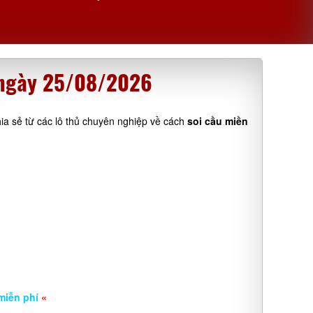
 ngày 25/08/2026
ia sẻ từ các lô thủ chuyên nghiệp về cách
soi cầu miền
miễn phí
«